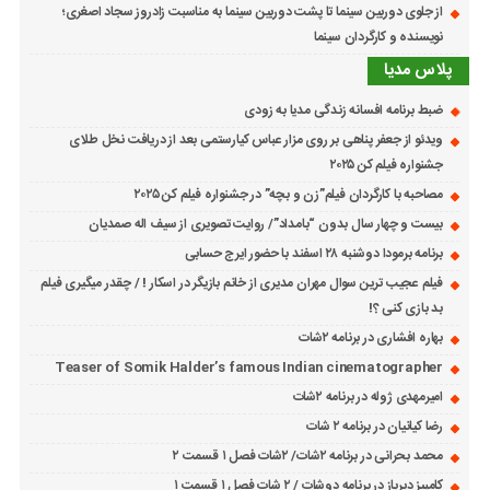
از جلوی دوربین سینما تا پشت دوربین سینما به مناسبت زادروز سجاد اصغری؛
نویسنده و کارگردان سینما
پلاس مدیا
ضبط برنامه افسانه زندگی مدیا به زودی
ویدئو از جعفر پناهی بر روی مزار عباس کیارستمی بعد از دریافت نخل طلای
جشنواره فیلم کن ۲۰۲۵
مصاحبه با کارگردان فیلم”زن و بچه” در جشنواره فیلم کن ۲۰۲۵
بیست و چهار سال بدون “بامداد”/ روایت تصویری از سیف اله صمدیان
برنامه برمودا دوشنبه ۲۸ اسفند با حضور ایرج حسابی
فیلم عجیب ترین سوال مهران مدیری از خانم بازیگر در اسکار ! / چقدر میگیری فیلم
بد بازی کنی ؟!
بهاره افشاری در برنامه ۲شات
Teaser of Somik Halder’s famous Indian cinematographer
امیرمهدی ژوله در برنامه ۲شات
رضا کیانیان در برنامه ۲ شات
محمد بحرانی در برنامه ۲شات/ ۲شات فصل ۱ قسمت ۲
کامبیز دیرباز در برنامه دوشات / ۲ شات فصل ۱ قسمت ۱