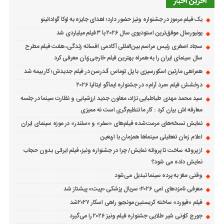
آخرین اخبار
یک فیلم مرموز در جشنواره ونیز حضور دارد؛ اهدای جایزه به لوکا گوادانینو
یونیورسال موفق‌ترین استودیوی سال ۲۰۲۶ با ۳ فیلم میلیاردی شد
سجاد اصغری رئیس مراسم بین‌المللی آکادمی افسانه زندگی، هفت فیلم مطرح
سال سینمای ایران را به همراه بهترین فیلم خارجی‌زبان معرفی کرد
همراهی مارتین اسکورسیزی با پل توماس ٱندرسن در فیلم جدیدش؛ کار بیمه شد
درخشش فیلم «مرد آرام» در جشنواره ایماگو ایتالیا ۲۰۲۶
سید محمد مهدی طباطبایی نژاد، معاون جدید ارزشیابی و نظارت سینما در جلسه
معارفه اش بیان کرد : کار ما تنظیم‌گری است نه ممیزی
نمایش نسخه‌های مرمت‌شده فیلم‌های «سفر» و «سلندر» در موزه سینمای ایران
اعلام زمان تعطیلی سینماها همزمان با اربعین
از پروانه ساخت تا پروانه نمایش/ چرا در جشنواره ونیز، فیلم ایرانی بدون حجاب
نمایش داده می شود؟
وقتی مغز به پرده سینما تبدیل می‌شود
معرفی نامزدهای امی ۲۰۲۶؛ سریال پزشکی «پیت» پیشتاز شد
فیلم «فیورد» ساخته کریستین مونجیو راهی اسکار ۲۰۲۷شد
جورج کلونی شیر طلایی جشنواره فیلم ونیز ۲۰۲۶ را می‌گیرد