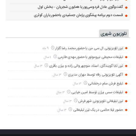
گفت‌وگوی عادل فردوسی‌پور با همایون شجریان – بخش اول
قسمت دوم برنامه پیشگوی پژمان جمشیدی باحضور باران کوثری
تلوزیون شهری
تیزر تلویزیونی ال سی من با حضور محمد رضا گلزار
9 ماه
تبلیغات محیطی نیروموتور با حضور مهدی طارمی
1 سال
تیزر تابا گویندگان; استاد منوچهر والی زاده و بیژن باقری
3 سال
آگهی تلویزیونی رفاه توسط مهران مدیری
3 سال
تبلیغ فرش سام درخشانی
3 سال
تبلیغات سس بیژن توسط امین حیایی
3 سال
تیزر تبلیغاتی تلویزیونی شهر فرش
3 سال
حضور لیلا حاتمی در یک تیزر تبلیغاتی
3 سال