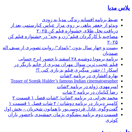
پلاس مدیا
ضبط برنامه افسانه زندگی مدیا به زودی
ویدئو از جعفر پناهی بر روی مزار عباس کیارستمی بعد از
دریافت نخل طلای جشنواره فیلم کن ۲۰۲۵
مصاحبه با کارگردان فیلم”زن و بچه” در جشنواره فیلم کن
۲۰۲۵
بیست و چهار سال بدون “بامداد”/ روایت تصویری از سیف اله
صمدیان
برنامه برمودا دوشنبه ۲۸ اسفند با حضور ایرج حسابی
فیلم عجیب ترین سوال مهران مدیری از خانم بازیگر در
اسکار ! / چقدر میگیری فیلم بد بازی کنی ؟!
بهاره افشاری در برنامه ۲شات
Teaser of Somik Halder’s famous Indian cinematographer
امیرمهدی ژوله در برنامه ۲شات
رضا کیانیان در برنامه ۲ شات
محمد بحرانی در برنامه ۲شات/ ۲شات فصل ۱ قسمت ۲
کامبیز دیرباز در برنامه دوشات / ۲ شات فصل ۱ قسمت ۱
گفت‌وگوی عادل فردوسی‌پور با همایون شجریان – بخش اول
قسمت دوم برنامه پیشگوی پژمان جمشیدی باحضور باران
کوثری