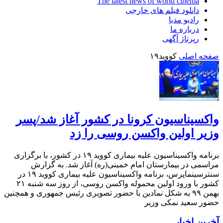
The latest news of world cinema
دانلود فیلم های خارجی
رادیو مدیا
درباره ما
رپرتاژ آگهی
صفحه اصلی
کووید۱۹
واکسیناسیون کرونا در کشور آغاز شد/پسر
وزیر اولین واکسن روسی را زد
برنامه واکسیناسیون علیه بیماری کووید ۱۹ در کشور، با برگزاری
مراسمی در بیمارستان امام خمینی(ره) آغاز شد. به گزارش
سنترسینماپرس، برنامه واکسیناسیون علیه بیماری کووید ۱۹ در
کشور با ورود اولین محموله واکسن روسی، از روز سه شنبه ۲۱
بهمن ۹۹ به شکل نمادین با حضور تصویری رئیس جمهوری و همچنین
حضور سعید نمکی وزیر
آخرین اخبار