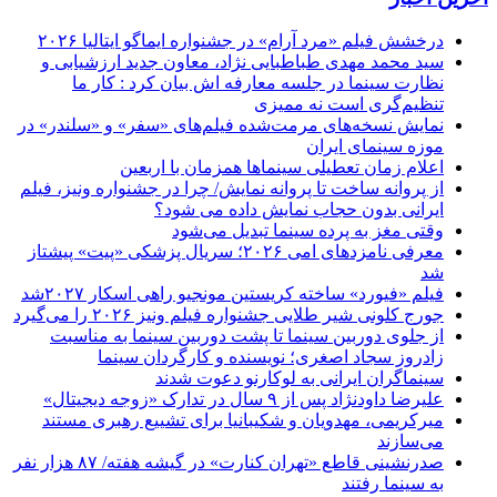
درخشش فیلم «مرد آرام» در جشنواره ایماگو ایتالیا ۲۰۲۶
سید محمد مهدی طباطبایی نژاد، معاون جدید ارزشیابی و
نظارت سینما در جلسه معارفه اش بیان کرد : کار ما
تنظیم‌گری است نه ممیزی
نمایش نسخه‌های مرمت‌شده فیلم‌های «سفر» و «سلندر» در
موزه سینمای ایران
اعلام زمان تعطیلی سینماها همزمان با اربعین
از پروانه ساخت تا پروانه نمایش/ چرا در جشنواره ونیز، فیلم
ایرانی بدون حجاب نمایش داده می شود؟
وقتی مغز به پرده سینما تبدیل می‌شود
معرفی نامزدهای امی ۲۰۲۶؛ سریال پزشکی «پیت» پیشتاز
شد
فیلم «فیورد» ساخته کریستین مونجیو راهی اسکار ۲۰۲۷شد
جورج کلونی شیر طلایی جشنواره فیلم ونیز ۲۰۲۶ را می‌گیرد
از جلوی دوربین سینما تا پشت دوربین سینما به مناسبت
زادروز سجاد اصغری؛ نویسنده و کارگردان سینما
سینماگران ایرانی به لوکارنو دعوت شدند
علیرضا داودنژاد پس از ۹ سال در تدارک «زوجه دیجیتال»
میرکریمی، مهدویان و شکیبانیا برای تشییع رهبری مستند
می‌سازند
صدرنشینی قاطع «تهران کنارت» در گیشه هفته/ ۸۷ هزار نفر
به سینما رفتند