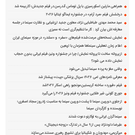
همراهی مارتین اسکورسیزی با پل توماس ٱندرسن در فیلم جدیدش؛ کار بیمه شد
درخشش فیلم «مرد آرام» در جشنواره ایماگو ایتالیا ۲۰۲۶
سید محمد مهدی طباطبایی نژاد، معاون جدید ارزشیابی و نظارت سینما در جلسه
معارفه اش بیان کرد : کار ما تنظیم‌گری است نه ممیزی
نمایش نسخه‌های مرمت‌شده فیلم‌های «سفر» و «سلندر» در موزه سینمای ایران
اعلام زمان تعطیلی سینماها همزمان با اربعین
از پروانه ساخت تا پروانه نمایش/ چرا در جشنواره ونیز، فیلم ایرانی بدون حجاب
نمایش داده می شود؟
وقتی مغز به پرده سینما تبدیل می‌شود
معرفی نامزدهای امی ۲۰۲۶؛ سریال پزشکی «پیت» پیشتاز شد
فیلم «فیورد» ساخته کریستین مونجیو راهی اسکار ۲۰۲۷شد
جورج کلونی شیر طلایی جشنواره فیلم ونیز ۲۰۲۶ را می‌گیرد
از جلوی دوربین سینما تا پشت دوربین سینما به مناسبت زادروز سجاد اصغری؛
نویسنده و کارگردان سینما
سینماگران ایرانی به لوکارنو دعوت شدند
علیرضا داودنژاد پس از ۹ سال در تدارک «زوجه دیجیتال»
میرکریمی، مهدویان و شکیبانیا برای تشییع رهبری مستند می‌سازند