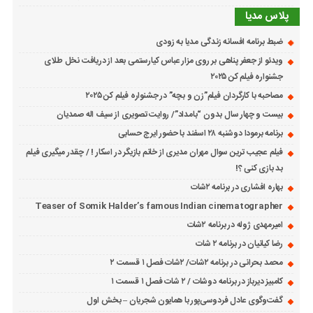
پلاس مدیا
ضبط برنامه افسانه زندگی مدیا به زودی
ویدئو از جعفر پناهی بر روی مزار عباس کیارستمی بعد از دریافت نخل طلای
جشنواره فیلم کن ۲۰۲۵
مصاحبه با کارگردان فیلم”زن و بچه” در جشنواره فیلم کن ۲۰۲۵
بیست و چهار سال بدون “بامداد”/ روایت تصویری از سیف اله صمدیان
برنامه برمودا دوشنبه ۲۸ اسفند با حضور ایرج حسابی
فیلم عجیب ترین سوال مهران مدیری از خانم بازیگر در اسکار ! / چقدر میگیری فیلم
بد بازی کنی ؟!
بهاره افشاری در برنامه ۲شات
Teaser of Somik Halder’s famous Indian cinematographer
امیرمهدی ژوله در برنامه ۲شات
رضا کیانیان در برنامه ۲ شات
محمد بحرانی در برنامه ۲شات/ ۲شات فصل ۱ قسمت ۲
کامبیز دیرباز در برنامه دوشات / ۲ شات فصل ۱ قسمت ۱
گفت‌وگوی عادل فردوسی‌پور با همایون شجریان – بخش اول