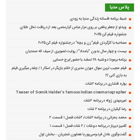
پلاس مدیا
ضبط برنامه افسانه زندگی مدیا به زودی
ویدئو از جعفر پناهی بر روی مزار عباس کیارستمی بعد از دریافت نخل طلای
جشنواره فیلم کن ۲۰۲۵
مصاحبه با کارگردان فیلم”زن و بچه” در جشنواره فیلم کن ۲۰۲۵
بیست و چهار سال بدون “بامداد”/ روایت تصویری از سیف اله صمدیان
برنامه برمودا دوشنبه ۲۸ اسفند با حضور ایرج حسابی
فیلم عجیب ترین سوال مهران مدیری از خانم بازیگر در اسکار ! / چقدر میگیری فیلم
بد بازی کنی ؟!
بهاره افشاری در برنامه ۲شات
Teaser of Somik Halder’s famous Indian cinematographer
امیرمهدی ژوله در برنامه ۲شات
رضا کیانیان در برنامه ۲ شات
محمد بحرانی در برنامه ۲شات/ ۲شات فصل ۱ قسمت ۲
کامبیز دیرباز در برنامه دوشات / ۲ شات فصل ۱ قسمت ۱
گفت‌وگوی عادل فردوسی‌پور با همایون شجریان – بخش اول