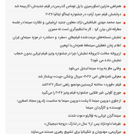
همراهی مارتین اسکورسیزی با پل توماس ٱندرسن در فیلم جدیدش؛ کار بیمه شد
درخشش فیلم «مرد آرام» در جشنواره ایماگو ایتالیا ۲۰۲۶
سید محمد مهدی طباطبایی نژاد، معاون جدید ارزشیابی و نظارت سینما در جلسه
معارفه اش بیان کرد : کار ما تنظیم‌گری است نه ممیزی
نمایش نسخه‌های مرمت‌شده فیلم‌های «سفر» و «سلندر» در موزه سینمای ایران
اعلام زمان تعطیلی سینماها همزمان با اربعین
از پروانه ساخت تا پروانه نمایش/ چرا در جشنواره ونیز، فیلم ایرانی بدون حجاب
نمایش داده می شود؟
وقتی مغز به پرده سینما تبدیل می‌شود
معرفی نامزدهای امی ۲۰۲۶؛ سریال پزشکی «پیت» پیشتاز شد
فیلم «فیورد» ساخته کریستین مونجیو راهی اسکار ۲۰۲۷شد
جورج کلونی شیر طلایی جشنواره فیلم ونیز ۲۰۲۶ را می‌گیرد
از جلوی دوربین سینما تا پشت دوربین سینما به مناسبت زادروز سجاد اصغری؛
نویسنده و کارگردان سینما
سینماگران ایرانی به لوکارنو دعوت شدند
علیرضا داودنژاد پس از ۹ سال در تدارک «زوجه دیجیتال»
میرکریمی، مهدویان و شکیبانیا برای تشییع رهبری مستند می‌سازند