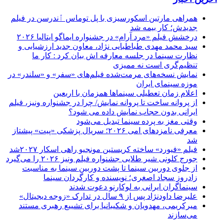
همراهی مارتین اسکورسیزی با پل توماس ٱندرسن در فیلم
جدیدش؛ کار بیمه شد
درخشش فیلم «مرد آرام» در جشنواره ایماگو ایتالیا ۲۰۲۶
سید محمد مهدی طباطبایی نژاد، معاون جدید ارزشیابی و
نظارت سینما در جلسه معارفه اش بیان کرد : کار ما
تنظیم‌گری است نه ممیزی
نمایش نسخه‌های مرمت‌شده فیلم‌های «سفر» و «سلندر» در
موزه سینمای ایران
اعلام زمان تعطیلی سینماها همزمان با اربعین
از پروانه ساخت تا پروانه نمایش/ چرا در جشنواره ونیز، فیلم
ایرانی بدون حجاب نمایش داده می شود؟
وقتی مغز به پرده سینما تبدیل می‌شود
معرفی نامزدهای امی ۲۰۲۶؛ سریال پزشکی «پیت» پیشتاز
شد
فیلم «فیورد» ساخته کریستین مونجیو راهی اسکار ۲۰۲۷شد
جورج کلونی شیر طلایی جشنواره فیلم ونیز ۲۰۲۶ را می‌گیرد
از جلوی دوربین سینما تا پشت دوربین سینما به مناسبت
زادروز سجاد اصغری؛ نویسنده و کارگردان سینما
سینماگران ایرانی به لوکارنو دعوت شدند
علیرضا داودنژاد پس از ۹ سال در تدارک «زوجه دیجیتال»
میرکریمی، مهدویان و شکیبانیا برای تشییع رهبری مستند
می‌سازند