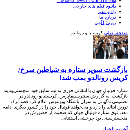
The latest news of world cinema
دانلود فیلم های خارجی
رادیو مدیا
درباره ما
رپرتاژ آگهی
صفحه اصلی
کریستیانو رونالدو
بازگشت سوپر ستاره به شیاطین سرخ/
کریس رونالدو بمب شد!
ستاره فوتبال جهان با انتقالی فوری به تیم سابق خود منچستریونایتد
بازگشت. به گزارش سنترسینماپرس، کریستیانو رونالدو در
تصمیمی ناگهانی به سران باشگاه یوونتوس اعلام کرد قصد ترک
تورین ایتالیا را دارد و می‌خواهد فوتبال خود را در کشور دیگری ادامه
دهد. فوق ستاره فوتبال جهان که صحبت از حضورش در
منچسترسیتی بود چرخشی استثنایی
آخرین اخبار