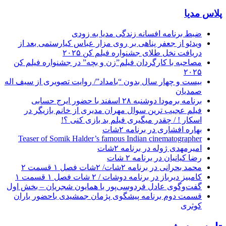
پلاس مدیا
ضبط برنامه افسانه زندگی مدیا به زودی
ویدئو از جعفر پناهی بر روی مزار عباس کیارستمی بعد از
دریافت نخل طلای جشنواره فیلم کن ۲۰۲۵
مصاحبه با کارگردان فیلم”زن و بچه” در جشنواره فیلم کن
۲۰۲۵
بیست و چهار سال بدون “بامداد”/ روایت تصویری از سیف اله
صمدیان
برنامه برمودا دوشنبه ۲۸ اسفند با حضور ایرج حسابی
فیلم عجیب ترین سوال مهران مدیری از خانم بازیگر در
اسکار ! / چقدر میگیری فیلم بد بازی کنی ؟!
بهاره افشاری در برنامه ۲شات
Teaser of Somik Halder’s famous Indian cinematographer
امیرمهدی ژوله در برنامه ۲شات
رضا کیانیان در برنامه ۲ شات
محمد بحرانی در برنامه ۲شات/ ۲شات فصل ۱ قسمت ۲
کامبیز دیرباز در برنامه دوشات / ۲ شات فصل ۱ قسمت ۱
گفت‌وگوی عادل فردوسی‌پور با همایون شجریان – بخش اول
قسمت دوم برنامه پیشگوی پژمان جمشیدی باحضور باران
کوثری