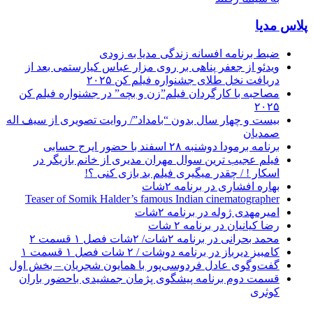
پلاس مدیا
ضبط برنامه افسانه زندگی مدیا به زودی
ویدئو از جعفر پناهی بر روی مزار عباس کیارستمی بعد از
دریافت نخل طلای جشنواره فیلم کن ۲۰۲۵
مصاحبه با کارگردان فیلم”زن و بچه” در جشنواره فیلم کن
۲۰۲۵
بیست و چهار سال بدون “بامداد”/ روایت تصویری از سیف اله
صمدیان
برنامه برمودا دوشنبه ۲۸ اسفند با حضور ایرج حسابی
فیلم عجیب ترین سوال مهران مدیری از خانم بازیگر در
اسکار ! / چقدر میگیری فیلم بد بازی کنی ؟!
بهاره افشاری در برنامه ۲شات
Teaser of Somik Halder’s famous Indian cinematographer
امیرمهدی ژوله در برنامه ۲شات
رضا کیانیان در برنامه ۲ شات
محمد بحرانی در برنامه ۲شات/ ۲شات فصل ۱ قسمت ۲
کامبیز دیرباز در برنامه دوشات / ۲ شات فصل ۱ قسمت ۱
گفت‌وگوی عادل فردوسی‌پور با همایون شجریان – بخش اول
قسمت دوم برنامه پیشگوی پژمان جمشیدی باحضور باران
کوثری