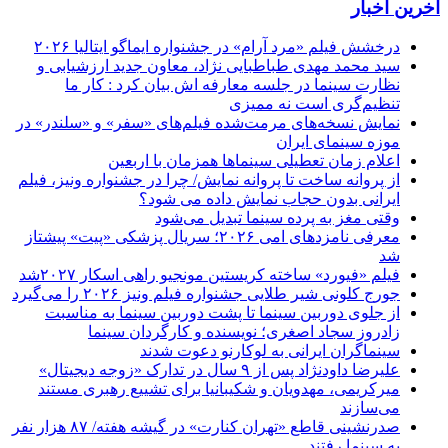
آخرین اخبار
درخشش فیلم «مرد آرام» در جشنواره ایماگو ایتالیا ۲۰۲۶
سید محمد مهدی طباطبایی نژاد، معاون جدید ارزشیابی و
نظارت سینما در جلسه معارفه اش بیان کرد : کار ما
تنظیم‌گری است نه ممیزی
نمایش نسخه‌های مرمت‌شده فیلم‌های «سفر» و «سلندر» در
موزه سینمای ایران
اعلام زمان تعطیلی سینماها همزمان با اربعین
از پروانه ساخت تا پروانه نمایش/ چرا در جشنواره ونیز، فیلم
ایرانی بدون حجاب نمایش داده می شود؟
وقتی مغز به پرده سینما تبدیل می‌شود
معرفی نامزدهای امی ۲۰۲۶؛ سریال پزشکی «پیت» پیشتاز
شد
فیلم «فیورد» ساخته کریستین مونجیو راهی اسکار ۲۰۲۷شد
جورج کلونی شیر طلایی جشنواره فیلم ونیز ۲۰۲۶ را می‌گیرد
از جلوی دوربین سینما تا پشت دوربین سینما به مناسبت
زادروز سجاد اصغری؛ نویسنده و کارگردان سینما
سینماگران ایرانی به لوکارنو دعوت شدند
علیرضا داودنژاد پس از ۹ سال در تدارک «زوجه دیجیتال»
میرکریمی، مهدویان و شکیبانیا برای تشییع رهبری مستند
می‌سازند
صدرنشینی قاطع «تهران کنارت» در گیشه هفته/ ۸۷ هزار نفر
به سینما رفتند