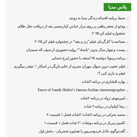
پلاس مدیا
ضبط برنامه افسانه زندگی مدیا به زودی
ویدئو از جعفر پناهی بر روی مزار عباس کیارستمی بعد از دریافت نخل طلای
جشنواره فیلم کن ۲۰۲۵
مصاحبه با کارگردان فیلم”زن و بچه” در جشنواره فیلم کن ۲۰۲۵
بیست و چهار سال بدون “بامداد”/ روایت تصویری از سیف اله صمدیان
برنامه برمودا دوشنبه ۲۸ اسفند با حضور ایرج حسابی
فیلم عجیب ترین سوال مهران مدیری از خانم بازیگر در اسکار ! / چقدر میگیری
فیلم بد بازی کنی ؟!
بهاره افشاری در برنامه ۲شات
Teaser of Somik Halder’s famous Indian cinematographer
امیرمهدی ژوله در برنامه ۲شات
رضا کیانیان در برنامه ۲ شات
محمد بحرانی در برنامه ۲شات/ ۲شات فصل ۱ قسمت ۲
کامبیز دیرباز در برنامه دوشات / ۲ شات فصل ۱ قسمت ۱
گفت‌وگوی عادل فردوسی‌پور با همایون شجریان – بخش اول