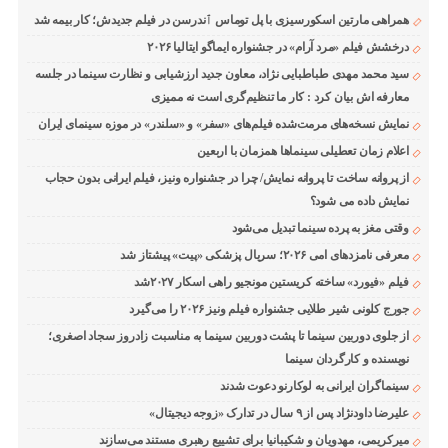
همراهی مارتین اسکورسیزی با پل توماس ٱندرسن در فیلم جدیدش؛ کار بیمه شد
درخشش فیلم «مرد آرام» در جشنواره ایماگو ایتالیا ۲۰۲۶
سید محمد مهدی طباطبایی نژاد، معاون جدید ارزشیابی و نظارت سینما در جلسه
معارفه اش بیان کرد : کار ما تنظیم‌گری است نه ممیزی
نمایش نسخه‌های مرمت‌شده فیلم‌های «سفر» و «سلندر» در موزه سینمای ایران
اعلام زمان تعطیلی سینماها همزمان با اربعین
از پروانه ساخت تا پروانه نمایش/ چرا در جشنواره ونیز، فیلم ایرانی بدون حجاب
نمایش داده می شود؟
وقتی مغز به پرده سینما تبدیل می‌شود
معرفی نامزدهای امی ۲۰۲۶؛ سریال پزشکی «پیت» پیشتاز شد
فیلم «فیورد» ساخته کریستین مونجیو راهی اسکار ۲۰۲۷شد
جورج کلونی شیر طلایی جشنواره فیلم ونیز ۲۰۲۶ را می‌گیرد
از جلوی دوربین سینما تا پشت دوربین سینما به مناسبت زادروز سجاد اصغری؛
نویسنده و کارگردان سینما
سینماگران ایرانی به لوکارنو دعوت شدند
علیرضا داودنژاد پس از ۹ سال در تدارک «زوجه دیجیتال»
میرکریمی، مهدویان و شکیبانیا برای تشییع رهبری مستند می‌سازند