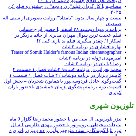
دریافت نخل طلای جشنواره فیلم کن ۲۰۲۵
مصاحبه با کارگردان فیلم”زن و بچه” در جشنواره فیلم کن
۲۰۲۵
بیست و چهار سال بدون “بامداد”/ روایت تصویری از سیف اله
صمدیان
برنامه برمودا دوشنبه ۲۸ اسفند با حضور ایرج حسابی
فیلم عجیب ترین سوال مهران مدیری از خانم بازیگر در
اسکار ! / چقدر میگیری فیلم بد بازی کنی ؟!
بهاره افشاری در برنامه ۲شات
Teaser of Somik Halder’s famous Indian cinematographer
امیرمهدی ژوله در برنامه ۲شات
رضا کیانیان در برنامه ۲ شات
محمد بحرانی در برنامه ۲شات/ ۲شات فصل ۱ قسمت ۲
کامبیز دیرباز در برنامه دوشات / ۲ شات فصل ۱ قسمت ۱
گفت‌وگوی عادل فردوسی‌پور با همایون شجریان – بخش اول
قسمت دوم برنامه پیشگوی پژمان جمشیدی باحضور باران
کوثری
تلوزیون شهری
تیزر تلویزیونی ال سی من با حضور محمد رضا گلزار
9 ماه
تبلیغات محیطی نیروموتور با حضور مهدی طارمی
1 سال
تیزر تابا گویندگان; استاد منوچهر والی زاده و بیژن باقری
3