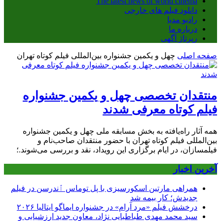
The latest news of world cinema
دانلود فیلم های خارجی
رادیو مدیا
درباره ما
رپرتاژ آگهی
صفحه اصلی
چهل و یکمین جشنواره بین‌المللی فیلم کوتاه تهران
منتقدان تخصصی چهل و یکمین جشنواره
فیلم کوتاه معرفی شدند
همه آثار راه‌یافته به بخش مسابقه ملی چهل و یکمین جشنواره
بین‌المللی فیلم کوتاه تهران با حضور منتقدان صاحب‌نام و
فیلمسازان، در ایام برگزاری این رویداد، نقد و بررسی می‌شوند.؛
آخرین اخبار
همراهی مارتین اسکورسیزی با پل توماس ٱندرسن در فیلم
جدیدش؛ کار بیمه شد
درخشش فیلم «مرد آرام» در جشنواره ایماگو ایتالیا ۲۰۲۶
سید محمد مهدی طباطبایی نژاد، معاون جدید ارزشیابی و