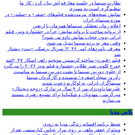
نظارت سینما در جلسه معارفه اش بیان کرد : کار ما
تنظیم‌گری است نه ممیزی
نمایش نسخه‌های مرمت‌شده فیلم‌های «سفر» و «سلندر» در
موزه سینمای ایران
اعلام زمان تعطیلی سینماها همزمان با اربعین
از پروانه ساخت تا پروانه نمایش/ چرا در جشنواره ونیز، فیلم
ایرانی بدون حجاب نمایش داده می شود؟
وقتی مغز به پرده سینما تبدیل می‌شود
معرفی نامزدهای امی ۲۰۲۶؛ سریال پزشکی «پیت» پیشتاز
شد
فیلم «فیورد» ساخته کریستین مونجیو راهی اسکار ۲۰۲۷شد
جورج کلونی شیر طلایی جشنواره فیلم ونیز ۲۰۲۶ را می‌گیرد
از جلوی دوربین سینما تا پشت دوربین سینما به مناسبت
زادروز سجاد اصغری؛ نویسنده و کارگردان سینما
سینماگران ایرانی به لوکارنو دعوت شدند
علیرضا داودنژاد پس از ۹ سال در تدارک «زوجه دیجیتال»
میرکریمی، مهدویان و شکیبانیا برای تشییع رهبری مستند
می‌سازند
پلاس مدیا
ضبط برنامه افسانه زندگی مدیا به زودی
ویدئو از جعفر پناهی بر روی مزار عباس کیارستمی بعد از