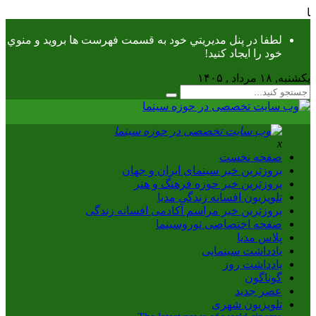
دیا
لطفا در پنل مديريتي خود به قسمت فهرست ها برويد و منوي
خود را ايجاد كنيد!
یکشنبه, ۱۸ مرداد , ۱۴۰۵
x
صفحه نخست
بروزترین خبر سینمای ایران و جهان
بروزترین خبر حوزه فرهنگ و هنر
تلویزیون افسانه زندگی مدیا
بروزترین خبر مراسم آکادمی افسانه زندگی
صفحه اختصاصی نوروسینما
پلاس مدیا
یادداشت سینمایی
یادداشت روز
گوناگون
عصر جدید
تلویزیون شهری