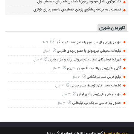
گفت‌وگوی عادل فردوسی‌پور با همایون شجریان – بخش اول
قسمت دوم برنامه پیشگوی پژمان جمشیدی باحضور باران کوثری
تلوزیون شهری
تیزر تلویزیونی ال سی من با حضور محمد رضا گلزار
9 ماه
تبلیغات محیطی نیروموتور با حضور مهدی طارمی
1 سال
تیزر تابا گویندگان; استاد منوچهر والی زاده و بیژن باقری
3 سال
آگهی تلویزیونی رفاه توسط مهران مدیری
3 سال
تبلیغ فرش سام درخشانی
3 سال
تبلیغات سس بیژن توسط امین حیایی
3 سال
تیزر تبلیغاتی تلویزیونی شهر فرش
3 سال
حضور لیلا حاتمی در یک تیزر تبلیغاتی
3 سال
پیاده سازی توسط
گروه فناوری اطلاعات افسانه زندگی مدیا