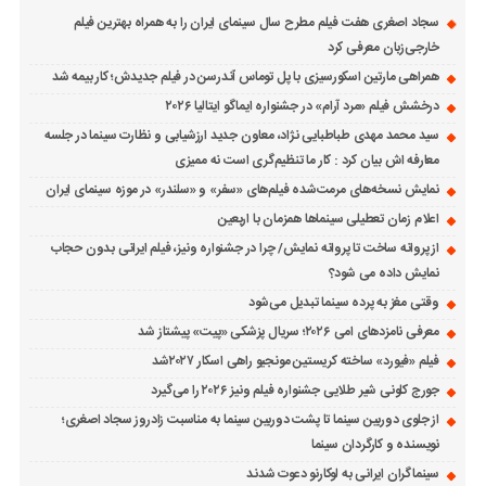
سجاد اصغری هفت فیلم مطرح سال سینمای ایران را به همراه بهترین فیلم
خارجی‌زبان معرفی کرد
همراهی مارتین اسکورسیزی با پل توماس ٱندرسن در فیلم جدیدش؛ کار بیمه شد
درخشش فیلم «مرد آرام» در جشنواره ایماگو ایتالیا ۲۰۲۶
سید محمد مهدی طباطبایی نژاد، معاون جدید ارزشیابی و نظارت سینما در جلسه
معارفه اش بیان کرد : کار ما تنظیم‌گری است نه ممیزی
نمایش نسخه‌های مرمت‌شده فیلم‌های «سفر» و «سلندر» در موزه سینمای ایران
اعلام زمان تعطیلی سینماها همزمان با اربعین
از پروانه ساخت تا پروانه نمایش/ چرا در جشنواره ونیز، فیلم ایرانی بدون حجاب
نمایش داده می شود؟
وقتی مغز به پرده سینما تبدیل می‌شود
معرفی نامزدهای امی ۲۰۲۶؛ سریال پزشکی «پیت» پیشتاز شد
فیلم «فیورد» ساخته کریستین مونجیو راهی اسکار ۲۰۲۷شد
جورج کلونی شیر طلایی جشنواره فیلم ونیز ۲۰۲۶ را می‌گیرد
از جلوی دوربین سینما تا پشت دوربین سینما به مناسبت زادروز سجاد اصغری؛
نویسنده و کارگردان سینما
سینماگران ایرانی به لوکارنو دعوت شدند