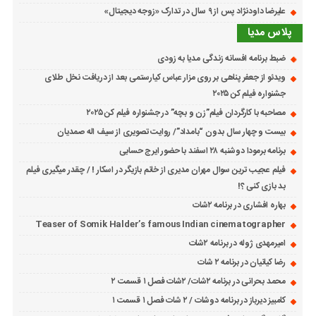
علیرضا داودنژاد پس از ۹ سال در تدارک «زوجه دیجیتال»
پلاس مدیا
ضبط برنامه افسانه زندگی مدیا به زودی
ویدئو از جعفر پناهی بر روی مزار عباس کیارستمی بعد از دریافت نخل طلای
جشنواره فیلم کن ۲۰۲۵
مصاحبه با کارگردان فیلم”زن و بچه” در جشنواره فیلم کن ۲۰۲۵
بیست و چهار سال بدون “بامداد”/ روایت تصویری از سیف اله صمدیان
برنامه برمودا دوشنبه ۲۸ اسفند با حضور ایرج حسابی
فیلم عجیب ترین سوال مهران مدیری از خانم بازیگر در اسکار ! / چقدر میگیری فیلم
بد بازی کنی ؟!
بهاره افشاری در برنامه ۲شات
Teaser of Somik Halder’s famous Indian cinematographer
امیرمهدی ژوله در برنامه ۲شات
رضا کیانیان در برنامه ۲ شات
محمد بحرانی در برنامه ۲شات/ ۲شات فصل ۱ قسمت ۲
کامبیز دیرباز در برنامه دوشات / ۲ شات فصل ۱ قسمت ۱