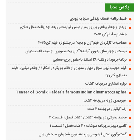
پلاس مدیا
ضبط برنامه افسانه زندگی مدیا به زودی
ویدئو از جعفر پناهی بر روی مزار عباس کیارستمی بعد از دریافت نخل طلای
جشنواره فیلم کن ۲۰۲۵
مصاحبه با کارگردان فیلم”زن و بچه” در جشنواره فیلم کن ۲۰۲۵
بیست و چهار سال بدون “بامداد”/ روایت تصویری از سیف اله صمدیان
برنامه برمودا دوشنبه ۲۸ اسفند با حضور ایرج حسابی
فیلم عجیب ترین سوال مهران مدیری از خانم بازیگر در اسکار ! / چقدر میگیری فیلم
بد بازی کنی ؟!
بهاره افشاری در برنامه ۲شات
Teaser of Somik Halder’s famous Indian cinematographer
امیرمهدی ژوله در برنامه ۲شات
رضا کیانیان در برنامه ۲ شات
محمد بحرانی در برنامه ۲شات/ ۲شات فصل ۱ قسمت ۲
کامبیز دیرباز در برنامه دوشات / ۲ شات فصل ۱ قسمت ۱
گفت‌وگوی عادل فردوسی‌پور با همایون شجریان – بخش اول