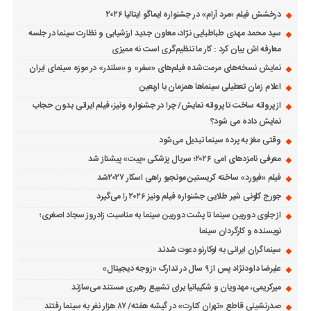
درخشش فیلم «مرد آرام» در جشنواره ایماگو ایتالیا ۲۰۲۶
سید محمد مهدی طباطبایی نژاد، معاون جدید ارزشیابی و نظارت سینما در جلسه
معارفه اش بیان کرد : کار ما تنظیم‌گری است نه ممیزی
نمایش نسخه‌های مرمت‌شده فیلم‌های «سفر» و «سلندر» در موزه سینمای ایران
اعلام زمان تعطیلی سینماها همزمان با اربعین
از پروانه ساخت تا پروانه نمایش/ چرا در جشنواره ونیز، فیلم ایرانی بدون حجاب
نمایش داده می شود؟
وقتی مغز به پرده سینما تبدیل می‌شود
معرفی نامزدهای امی ۲۰۲۶؛ سریال پزشکی «پیت» پیشتاز شد
فیلم «فیورد» ساخته کریستین مونجیو راهی اسکار ۲۰۲۷شد
جورج کلونی شیر طلایی جشنواره فیلم ونیز ۲۰۲۶ را می‌گیرد
از جلوی دوربین سینما تا پشت دوربین سینما به مناسبت زادروز سجاد اصغری؛
نویسنده و کارگردان سینما
سینماگران ایرانی به لوکارنو دعوت شدند
علیرضا داودنژاد پس از ۹ سال در تدارک «زوجه دیجیتال»
میرکریمی، مهدویان و شکیبانیا برای تشییع رهبری مستند می‌سازند
صدرنشینی قاطع «تهران کنارت» در گیشه هفته/ ۸۷ هزار نفر به سینما رفتند