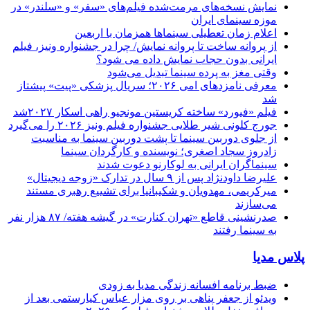
نمایش نسخه‌های مرمت‌شده فیلم‌های «سفر» و «سلندر» در
موزه سینمای ایران
اعلام زمان تعطیلی سینماها همزمان با اربعین
از پروانه ساخت تا پروانه نمایش/ چرا در جشنواره ونیز، فیلم
ایرانی بدون حجاب نمایش داده می شود؟
وقتی مغز به پرده سینما تبدیل می‌شود
معرفی نامزدهای امی ۲۰۲۶؛ سریال پزشکی «پیت» پیشتاز
شد
فیلم «فیورد» ساخته کریستین مونجیو راهی اسکار ۲۰۲۷شد
جورج کلونی شیر طلایی جشنواره فیلم ونیز ۲۰۲۶ را می‌گیرد
از جلوی دوربین سینما تا پشت دوربین سینما به مناسبت
زادروز سجاد اصغری؛ نویسنده و کارگردان سینما
سینماگران ایرانی به لوکارنو دعوت شدند
علیرضا داودنژاد پس از ۹ سال در تدارک «زوجه دیجیتال»
میرکریمی، مهدویان و شکیبانیا برای تشییع رهبری مستند
می‌سازند
صدرنشینی قاطع «تهران کنارت» در گیشه هفته/ ۸۷ هزار نفر
به سینما رفتند
پلاس مدیا
ضبط برنامه افسانه زندگی مدیا به زودی
ویدئو از جعفر پناهی بر روی مزار عباس کیارستمی بعد از