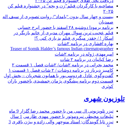
دریافت نخل طلای جشنواره فیلم کن ۲۰۲۵
مصاحبه با کارگردان فیلم”زن و بچه” در جشنواره فیلم کن
۲۰۲۵
بیست و چهار سال بدون “بامداد”/ روایت تصویری از سیف اله
صمدیان
برنامه برمودا دوشنبه ۲۸ اسفند با حضور ایرج حسابی
فیلم عجیب ترین سوال مهران مدیری از خانم بازیگر در
اسکار ! / چقدر میگیری فیلم بد بازی کنی ؟!
بهاره افشاری در برنامه ۲شات
Teaser of Somik Halder’s famous Indian cinematographer
امیرمهدی ژوله در برنامه ۲شات
رضا کیانیان در برنامه ۲ شات
محمد بحرانی در برنامه ۲شات/ ۲شات فصل ۱ قسمت ۲
کامبیز دیرباز در برنامه دوشات / ۲ شات فصل ۱ قسمت ۱
گفت‌وگوی عادل فردوسی‌پور با همایون شجریان – بخش اول
قسمت دوم برنامه پیشگوی پژمان جمشیدی باحضور باران
کوثری
تلوزیون شهری
تیزر تلویزیونی ال سی من با حضور محمد رضا گلزار
9 ماه
تبلیغات محیطی نیروموتور با حضور مهدی طارمی
1 سال
تیزر تابا گویندگان; استاد منوچهر والی زاده و بیژن باقری
3