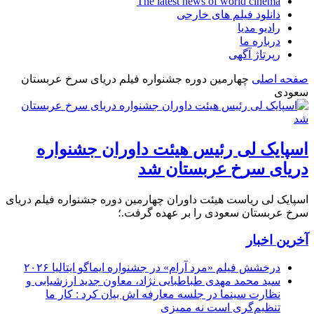
The latest news of world cinema
دانلود فیلم های خارجی
رادیو مدیا
درباره ما
رپرتاژ آگهی
صفحه اصلی
چهارمین دوره جشنواره فیلم دریای سرخ عربستان
سعودی
اسپایک لی رئیس هیئت داوران جشنواره
دریای سرخ عربستان شد
اسپایک لی ریاست هیئت داوران چهارمین دوره جشنواره فیلم دریای
سرخ عربستان سعودی را بر عهده گرفت.؛
آخرین اخبار
درخشش فیلم «مرد آرام» در جشنواره ایماگو ایتالیا ۲۰۲۶
سید محمد مهدی طباطبایی نژاد، معاون جدید ارزشیابی و
نظارت سینما در جلسه معارفه اش بیان کرد : کار ما
تنظیم‌گری است نه ممیزی