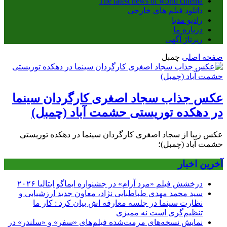
The latest news of world cinema
دانلود فیلم های خارجی
رادیو مدیا
درباره ما
رپرتاژ آگهی
صفحه اصلی
چمبل
عکس جذاب سجاد اصغری کارگردان سینما
در دهکده توریستی حشمت آباد (چمبل)
عکس زیبا از سجاد اصغری کارگردان سینما در دهکده توریستی
حشمت آباد (چمبل)؛
آخرین اخبار
درخشش فیلم «مرد آرام» در جشنواره ایماگو ایتالیا ۲۰۲۶
سید محمد مهدی طباطبایی نژاد، معاون جدید ارزشیابی و
نظارت سینما در جلسه معارفه اش بیان کرد : کار ما
تنظیم‌گری است نه ممیزی
نمایش نسخه‌های مرمت‌شده فیلم‌های «سفر» و «سلندر» در