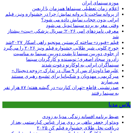
موزه سینمای ایران
اعلام زمان تعطیلی سینماها همزمان با اربعین
از پروانه ساخت تا پروانه نمایش/ چرا در جشنواره ونیز، فیلم
ایرانی بدون حجاب نمایش داده می شود؟
وقتی مغز به پرده سینما تبدیل می‌شود
معرفی نامزدهای امی ۲۰۲۶؛ سریال پزشکی «پیت» پیشتاز
شد
فیلم «فیورد» ساخته کریستین مونجیو راهی اسکار ۲۰۲۷شد
جورج کلونی شیر طلایی جشنواره فیلم ونیز ۲۰۲۶ را می‌گیرد
از جلوی دوربین سینما تا پشت دوربین سینما به مناسبت
زادروز سجاد اصغری؛ نویسنده و کارگردان سینما
سینماگران ایرانی به لوکارنو دعوت شدند
علیرضا داودنژاد پس از ۹ سال در تدارک «زوجه دیجیتال»
میرکریمی، مهدویان و شکیبانیا برای تشییع رهبری مستند
می‌سازند
صدرنشینی قاطع «تهران کنارت» در گیشه هفته/ ۸۷ هزار نفر
به سینما رفتند
پلاس مدیا
ضبط برنامه افسانه زندگی مدیا به زودی
ویدئو از جعفر پناهی بر روی مزار عباس کیارستمی بعد از
دریافت نخل طلای جشنواره فیلم کن ۲۰۲۵