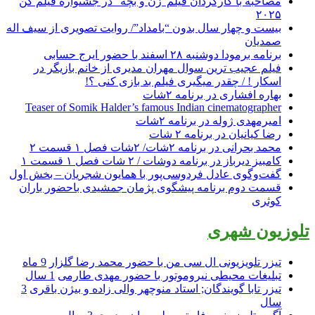
مصاحبه با کارگردان فیلم”زن و بچه” در جشنواره فیلم کن
۲۰۲۵
بیست و چهار سال بدون “بامداد”/ روایت تصویری از سیف اله
صمدیان
برنامه برمودا دوشنبه ۲۸ اسفند با حضور ایرج حسابی
فیلم عجیب ترین سوال مهران مدیری از خانم بازیگر در
اسکار ! / چقدر میگیری فیلم بد بازی کنی ؟!
بهاره افشاری در برنامه ۲شات
Teaser of Somik Halder’s famous Indian cinematographer
امیرمهدی ژوله در برنامه ۲شات
رضا کیانیان در برنامه ۲ شات
محمد بحرانی در برنامه ۲شات/ ۲شات فصل ۱ قسمت ۲
کامبیز دیرباز در برنامه دوشات / ۲ شات فصل ۱ قسمت ۱
گفت‌وگوی عادل فردوسی‌پور با همایون شجریان – بخش اول
قسمت دوم برنامه پیشگوی پژمان جمشیدی باحضور باران
کوثری
تلوزیون شهری
تیزر تلویزیونی ال سی من با حضور محمد رضا گلزار
9 ماه
تبلیغات محیطی نیروموتور با حضور مهدی طارمی
1 سال
تیزر تابا گویندگان; استاد منوچهر والی زاده و بیژن باقری
3
سال