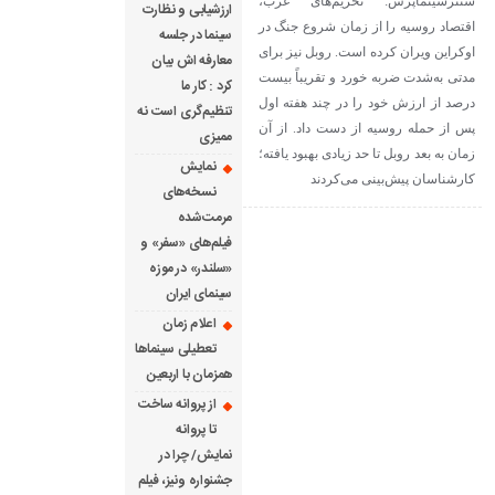
سنترسینماپرس: تحریم‌های غرب،
ارزشیابی و نظارت
The lates
اقتصاد روسیه را از زمان شروع جنگ در
سینما در جلسه
رادیو مدیا
اوکراین ویران کرده است. روبل نیز برای
معارفه اش بیان
مدتی به‌شدت ضربه خورد و تقریباً بیست
کرد : کار ما
درصد از ارزش خود را در چند هفته اول
تنظیم‌گری است نه
پس از حمله روسیه از دست داد. از آن
ممیزی
زمان به بعد روبل تا حد زیادی بهبود یافته؛
نمایش
کارشناسان پیش‌بینی می‌کردند
نسخه‌های
مرمت‌شده
فیلم‌های «سفر» و
«سلندر» در موزه
سینمای ایران
اعلام زمان
تعطیلی سینماها
همزمان با اربعین
از پروانه ساخت
تا پروانه
نمایش/ چرا در
جشنواره ونیز، فیلم