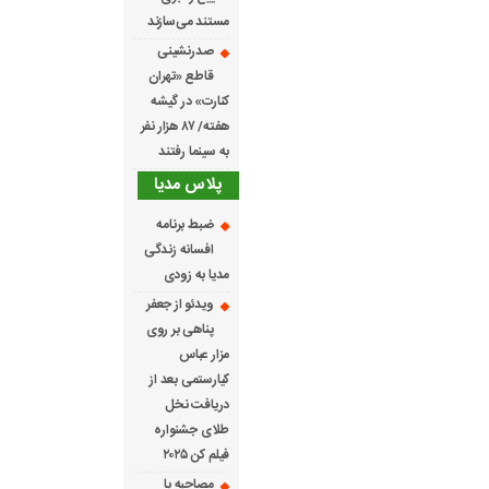
مستند می‌سازند
صدرنشینی
قاطع «تهران
کنارت» در گیشه
هفته/ ۸۷ هزار نفر
به سینما رفتند
پلاس مدیا
ضبط برنامه
افسانه زندگی
مدیا به زودی
ویدئو از جعفر
پناهی بر روی
مزار عباس
کیارستمی بعد از
دریافت نخل
طلای جشنواره
فیلم کن ۲۰۲۵
مصاحبه با