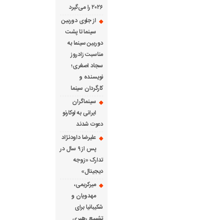
۲۰۲۶ را می‌گیرد
از جلوی دوربین
سینما تا پشت
دوربین سینما به
مناسبت زادروز
سجاد اصغری؛
نویسنده و
کارگردان سینما
سینماگران
ایرانی به لوکارنو
دعوت شدند
علیرضا داودنژاد
پس از ۹ سال در
تدارک «زوجه
دیجیتال»
میرکریمی،
مهدویان و
شکیبانیا برای
تشییع رهبری