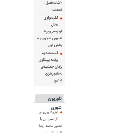
۲ شات فصل ۱
قسمت ۱
گفت‌وگوی
عادل
فردوسی‌پور با
همایون شجریان –
بخش اول
قسمت دوم
برنامه پیشگوی
پژمان جمشیدی
باحضور باران
کوثری
تلوزیون
شهری
تیزر تلویزیونی
ال سی من با
حضور محمد رضا
گلزار
9 ماه