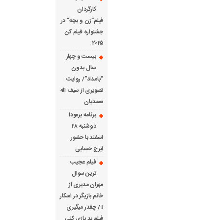
کارگردان
فیلم”زن و بچه” در
جشنواره فیلم کن
۲۰۲۵
بیست و چهار
سال بدون
“بامداد”/ روایت
تصویری از سیف اله
صمدیان
برنامه برمودا
دوشنبه ۲۸
اسفند با حضور
ایرج حسابی
فیلم عجیب
ترین سوال
مهران مدیری از
خانم بازیگر در اسکار
! / چقدر میگیری
فیلم بد بازی کنی