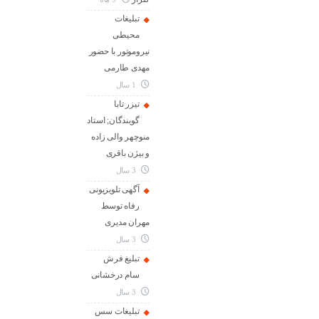
تبلیغات
محیطی
نیروموتور با حضور
مهدی طارمی
1 سال
تیزر تابا
گویندگان; استاد
منوچهر والی زاده
و بیژن باقری
3 سال
آگهی تلویزیونی
رفاه توسط
مهران مدیری
3 سال
تبلیغ فرش
سام درخشانی
3 سال
تبلیغات سس