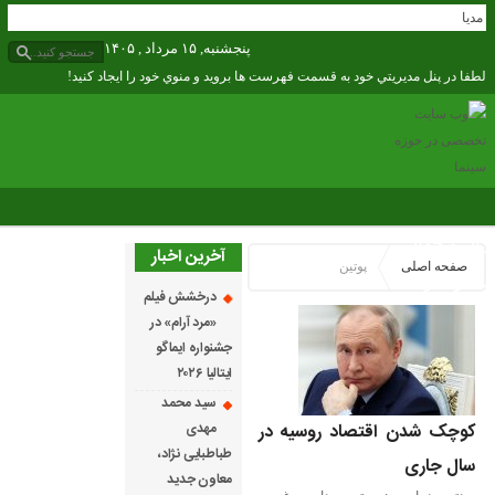
ندگی مدیا
پنجشنبه, ۱۵ مرداد , ۱۴۰۵
لطفا در پنل مديريتي خود به قسمت فهرست ها برويد و منوي خود را ايجاد كنيد!
ران و جهان
آخرین اخبار
صفحه اصلی
پوتین
نگ و هنر
درخشش فیلم
مدیا
«مرد آرام» در
جشنواره ایماگو
ادمی افسانه زندگی
ایتالیا ۲۰۲۶
نما
پلاس مدیا
سید محمد
کوچک شدن اقتصاد روسیه در
مهدی
دداشت روز
گوناگون
طباطبایی نژاد،
سال جاری
 شهری
معاون جدید