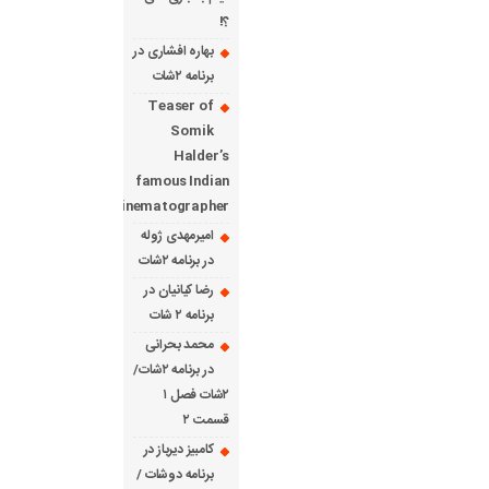
؟!
بهاره افشاری در
برنامه ۲شات
Teaser of
Somik
Halder’s
famous Indian
cinematographer
امیرمهدی ژوله
در برنامه ۲شات
رضا کیانیان در
برنامه ۲ شات
محمد بحرانی
در برنامه ۲شات/
۲شات فصل ۱
قسمت ۲
کامبیز دیرباز در
برنامه دوشات /