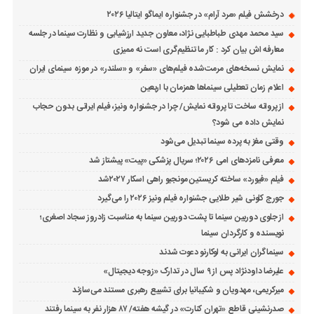
درخشش فیلم «مرد آرام» در جشنواره ایماگو ایتالیا ۲۰۲۶
سید محمد مهدی طباطبایی نژاد، معاون جدید ارزشیابی و نظارت سینما در جلسه
معارفه اش بیان کرد : کار ما تنظیم‌گری است نه ممیزی
نمایش نسخه‌های مرمت‌شده فیلم‌های «سفر» و «سلندر» در موزه سینمای ایران
اعلام زمان تعطیلی سینماها همزمان با اربعین
از پروانه ساخت تا پروانه نمایش/ چرا در جشنواره ونیز، فیلم ایرانی بدون حجاب
نمایش داده می شود؟
وقتی مغز به پرده سینما تبدیل می‌شود
معرفی نامزدهای امی ۲۰۲۶؛ سریال پزشکی «پیت» پیشتاز شد
فیلم «فیورد» ساخته کریستین مونجیو راهی اسکار ۲۰۲۷شد
جورج کلونی شیر طلایی جشنواره فیلم ونیز ۲۰۲۶ را می‌گیرد
از جلوی دوربین سینما تا پشت دوربین سینما به مناسبت زادروز سجاد اصغری؛
نویسنده و کارگردان سینما
سینماگران ایرانی به لوکارنو دعوت شدند
علیرضا داودنژاد پس از ۹ سال در تدارک «زوجه دیجیتال»
میرکریمی، مهدویان و شکیبانیا برای تشییع رهبری مستند می‌سازند
صدرنشینی قاطع «تهران کنارت» در گیشه هفته/ ۸۷ هزار نفر به سینما رفتند