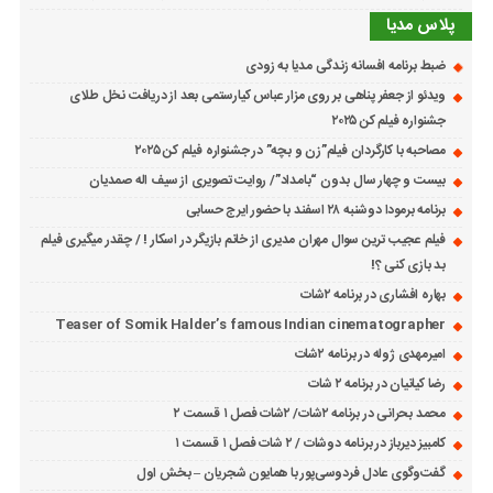
پلاس مدیا
ضبط برنامه افسانه زندگی مدیا به زودی
ویدئو از جعفر پناهی بر روی مزار عباس کیارستمی بعد از دریافت نخل طلای
جشنواره فیلم کن ۲۰۲۵
مصاحبه با کارگردان فیلم”زن و بچه” در جشنواره فیلم کن ۲۰۲۵
بیست و چهار سال بدون “بامداد”/ روایت تصویری از سیف اله صمدیان
برنامه برمودا دوشنبه ۲۸ اسفند با حضور ایرج حسابی
فیلم عجیب ترین سوال مهران مدیری از خانم بازیگر در اسکار ! / چقدر میگیری فیلم
بد بازی کنی ؟!
بهاره افشاری در برنامه ۲شات
Teaser of Somik Halder’s famous Indian cinematographer
امیرمهدی ژوله در برنامه ۲شات
رضا کیانیان در برنامه ۲ شات
محمد بحرانی در برنامه ۲شات/ ۲شات فصل ۱ قسمت ۲
کامبیز دیرباز در برنامه دوشات / ۲ شات فصل ۱ قسمت ۱
گفت‌وگوی عادل فردوسی‌پور با همایون شجریان – بخش اول