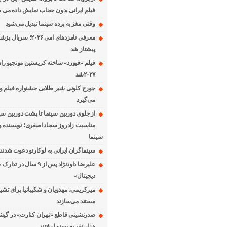
فیلم ایرانی بدون حجاب نمایش داده می 
وقتی مغز به پرده سینما تبدیل می‌شود
معرفی نامزدهای امی ۲۰۲۶؛
پیشتاز شد
فیلم «فیورد» ساخته کریستین مونجیو را
۲۰۲۷شد
می‌گیرد
از جلوی دوربین سینما تا پشت دوربین سین
مناسبت زادروز سجاد اصغری؛ نویسنده و
سینما
سینماگران ایرانی به لوکارنو دعوت شدند
علیرضا داودنژاد پس از ۹ سال در 
دیجیتال»
میرکریمی، مهدویان و شکیبانیا برای تشی
مستند می‌سازند
هزار نفر به سینما رفتند