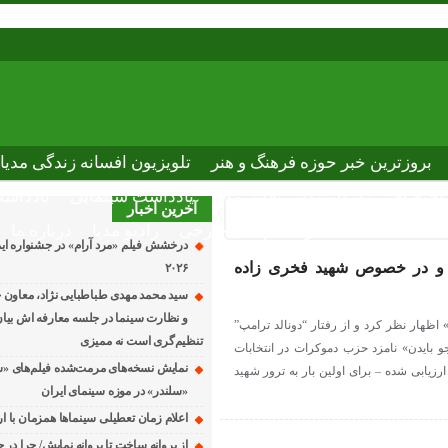
بروزترین خبر حوزه فرهنگ و هنر
تلویزیون افسانه زندگی مدیا
ختصاصی نوروسینما
پلاس مدیا
یادداشت سینمایی
یادداشت
آخرین اخبار
The latest n
دانلود فیلم های خارجی
رادیو مدیا
درباره ما
درخشش فیلم «مرد آرام» در جشنواره ایماگ
رد و در خصوص شهید فخری زاده
۲۰۲۶
سید محمد مهدی طباطبایی نژاد، معاون ج
و نظارت سینما در جلسه معارفه اش بیان 
ظهار نظر کرد و از رفتار “دونالد ترامپ”
تنظیم‌گری است نه ممیزی
جو بایدن» نامزد حزب دموکرات در انتخابات
نمایش نسخه‌های مرمت‌شده فیلم‌های «
رزیابی شده – برای اولین بار به ترور شهید
«سلندر» در موزه سینمای ایران
اعلام زمان تعطیلی سینماها همزمان با ار
از پروانه ساخت تا پروانه نمایش/ چرا در 