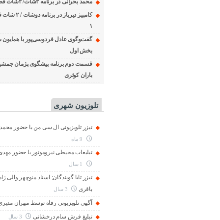
محمد بحرانی در برنامه ۲شات/ ۲شات فصل ۱ قسمت ۲
۱
گفت‌وگوی عادل فردوسی‌پور با همایون 
بخش اول
قسمت دوم برنامه پیشگوی پژمان جمشی
باران کوثری
تلوزیون شهری
تیزر تلویزیونی ال سی من با حضور محمد 
9 ماه
تبلیغات محیطی نیروموتور با حضور مهد
1 سال
تیزر تابا گویندگان; استاد منوچهر والی زاد
باقری
3 سال
آگهی تلویزیونی رفاه توسط مهران مدیری
تبلیغ فرش سام درخشانی
3 سال