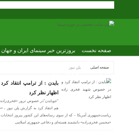
صفحه نخست
بروزترین خبر سینمای ایران و جهان
بروزترین خبر مراسم آکادمی افسانه زندگی
صفحه ا
صفحه اصلی
پلن نیوز
عصر جدید
تلویزیون شهری
ews of world cinema
بایدن : از ترامپ انتقاد ک
اظهار نظر کرد
“جوبایدن”در خصوص ترور «فخری‌زاده» ا
هم انتقاد کرد به گزارش پلن نیوز ، «
ریاست‌جمهوری آمریکا – که از سوی رسانه‌های این کشور پیروز انتخابات ا
«محسن فخری‌زاده» دانشمند هسته‌ای و دفاعی جمهوری اسلامی