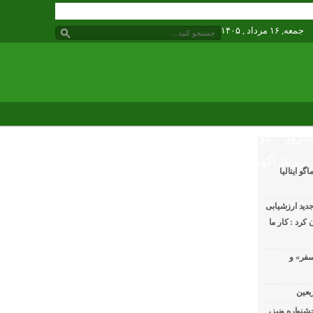
جمعه, ۱۶ مرداد , ۱۴۰۵
 روز
گوناگون
رپرتاژ آگهی
و ایتالیا
دید ارزشیابی
کرد : کار ما
سفر» و
بعین
جشنواره ونیز،