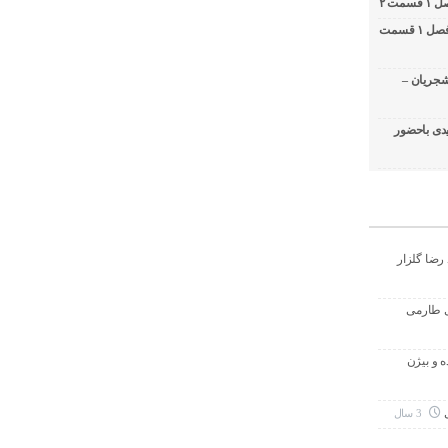
کامبیز دیرباز در برنامه دوشات / ۲ شات فصل ۱ قسمت
شجریان –
دی باحضور
رضا گلزار
ی طارمی
ه و بیژن
3 سال