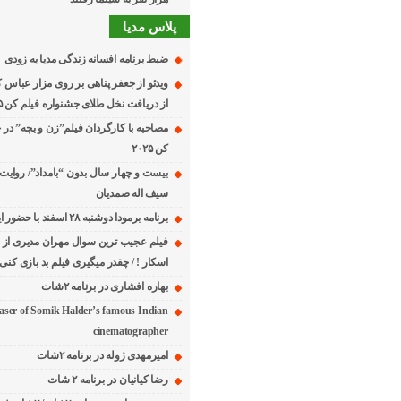
پلاس مدیا
ضبط برنامه افسانه زندگی مدیا به زودی
ویدئو از جعفر پناهی بر روی مزار عباس 
از دریافت نخل طلای جشنواره فیلم کن ۲۰۲۵
مصاحبه با کارگردان فیلم”زن و بچه” در 
کن ۲۰۲۵
بیست و چهار سال بدون “بامداد”/ روایت 
سیف اله صمدیان
برنامه برمودا دوشنبه ۲۸ اسفند با حضور ایرج حسابی
فیلم عجیب ترین سوال مهران مدیری از خا
اسکار ! / چقدر میگیری فیلم بد بازی کنی 
بهاره افشاری در برنامه ۲شات
aser of Somik Halder’s famous Indian
cinematographer
امیرمهدی ژوله در برنامه ۲شات
رضا کیانیان در برنامه ۲ شات