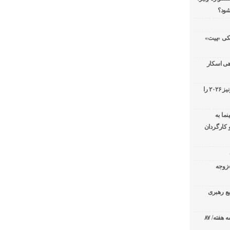
شود؟
 سریال پزشکی «پیت»
هی اسکار
جورج کلونی شیر طلایی جشنواره فیلم ونیز ۲۰۲۶ را
ما به
 کارگردان
تدارک «زوجه
یع رهبری
صدرنشینی قاطع «تهران کنارت» در گیشه هفته/ ۸۷