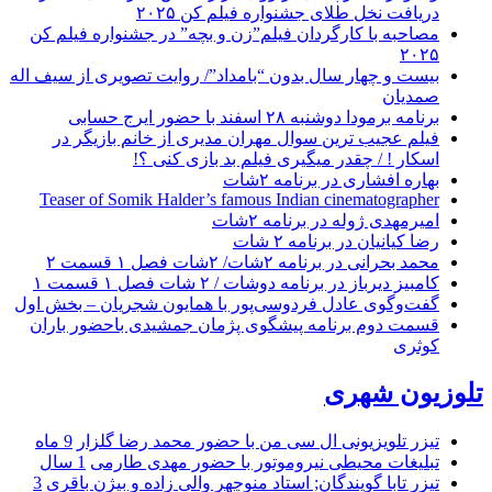
دریافت نخل طلای جشنواره فیلم کن ۲۰۲۵
مصاحبه با کارگردان فیلم”زن و بچه” در جشنواره فیلم کن
۲۰۲۵
بیست و چهار سال بدون “بامداد”/ روایت تصویری از سیف اله
صمدیان
برنامه برمودا دوشنبه ۲۸ اسفند با حضور ایرج حسابی
فیلم عجیب ترین سوال مهران مدیری از خانم بازیگر در
اسکار ! / چقدر میگیری فیلم بد بازی کنی ؟!
بهاره افشاری در برنامه ۲شات
Teaser of Somik Halder’s famous Indian cinematographer
امیرمهدی ژوله در برنامه ۲شات
رضا کیانیان در برنامه ۲ شات
محمد بحرانی در برنامه ۲شات/ ۲شات فصل ۱ قسمت ۲
کامبیز دیرباز در برنامه دوشات / ۲ شات فصل ۱ قسمت ۱
گفت‌وگوی عادل فردوسی‌پور با همایون شجریان – بخش اول
قسمت دوم برنامه پیشگوی پژمان جمشیدی باحضور باران
کوثری
تلوزیون شهری
تیزر تلویزیونی ال سی من با حضور محمد رضا گلزار
9 ماه
تبلیغات محیطی نیروموتور با حضور مهدی طارمی
1 سال
تیزر تابا گویندگان; استاد منوچهر والی زاده و بیژن باقری
3