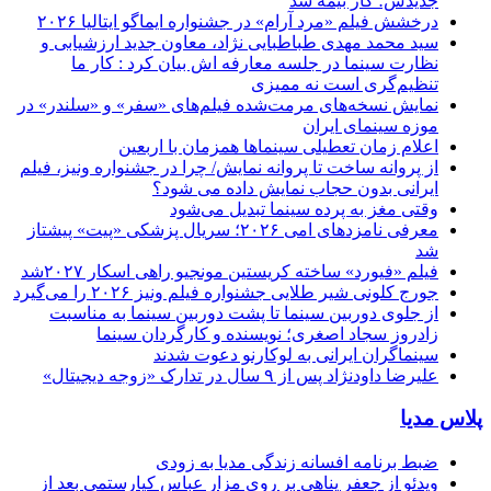
جدیدش؛ کار بیمه شد
درخشش فیلم «مرد آرام» در جشنواره ایماگو ایتالیا ۲۰۲۶
سید محمد مهدی طباطبایی نژاد، معاون جدید ارزشیابی و
نظارت سینما در جلسه معارفه اش بیان کرد : کار ما
تنظیم‌گری است نه ممیزی
نمایش نسخه‌های مرمت‌شده فیلم‌های «سفر» و «سلندر» در
موزه سینمای ایران
اعلام زمان تعطیلی سینماها همزمان با اربعین
از پروانه ساخت تا پروانه نمایش/ چرا در جشنواره ونیز، فیلم
ایرانی بدون حجاب نمایش داده می شود؟
وقتی مغز به پرده سینما تبدیل می‌شود
معرفی نامزدهای امی ۲۰۲۶؛ سریال پزشکی «پیت» پیشتاز
شد
فیلم «فیورد» ساخته کریستین مونجیو راهی اسکار ۲۰۲۷شد
جورج کلونی شیر طلایی جشنواره فیلم ونیز ۲۰۲۶ را می‌گیرد
از جلوی دوربین سینما تا پشت دوربین سینما به مناسبت
زادروز سجاد اصغری؛ نویسنده و کارگردان سینما
سینماگران ایرانی به لوکارنو دعوت شدند
علیرضا داودنژاد پس از ۹ سال در تدارک «زوجه دیجیتال»
پلاس مدیا
ضبط برنامه افسانه زندگی مدیا به زودی
ویدئو از جعفر پناهی بر روی مزار عباس کیارستمی بعد از