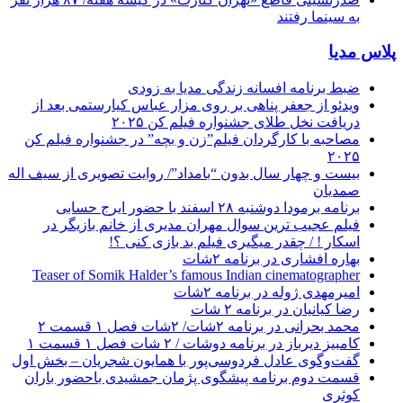
به سینما رفتند
پلاس مدیا
ضبط برنامه افسانه زندگی مدیا به زودی
ویدئو از جعفر پناهی بر روی مزار عباس کیارستمی بعد از
دریافت نخل طلای جشنواره فیلم کن ۲۰۲۵
مصاحبه با کارگردان فیلم”زن و بچه” در جشنواره فیلم کن
۲۰۲۵
بیست و چهار سال بدون “بامداد”/ روایت تصویری از سیف اله
صمدیان
برنامه برمودا دوشنبه ۲۸ اسفند با حضور ایرج حسابی
فیلم عجیب ترین سوال مهران مدیری از خانم بازیگر در
اسکار ! / چقدر میگیری فیلم بد بازی کنی ؟!
بهاره افشاری در برنامه ۲شات
Teaser of Somik Halder’s famous Indian cinematographer
امیرمهدی ژوله در برنامه ۲شات
رضا کیانیان در برنامه ۲ شات
محمد بحرانی در برنامه ۲شات/ ۲شات فصل ۱ قسمت ۲
کامبیز دیرباز در برنامه دوشات / ۲ شات فصل ۱ قسمت ۱
گفت‌وگوی عادل فردوسی‌پور با همایون شجریان – بخش اول
قسمت دوم برنامه پیشگوی پژمان جمشیدی باحضور باران
کوثری