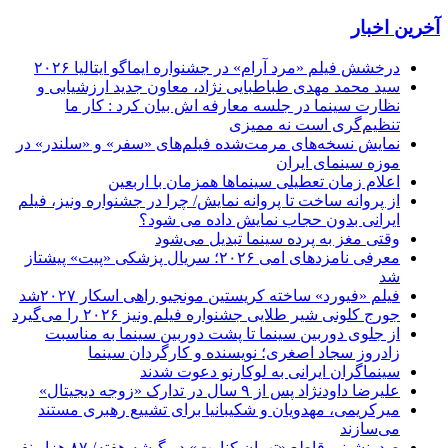
آخرین اخبار
درخشش فیلم «مرد آرام» در جشنواره ایماگو ایتالیا ۲۰۲۶
سید محمد مهدی طباطبایی نژاد، معاون جدید ارزشیابی و
نظارت سینما در جلسه معارفه اش بیان کرد : کار ما
تنظیم‌گری است نه ممیزی
نمایش نسخه‌های مرمت‌شده فیلم‌های «سفر» و «سلندر» در
موزه سینمای ایران
اعلام زمان تعطیلی سینماها همزمان با اربعین
از پروانه ساخت تا پروانه نمایش/ چرا در جشنواره ونیز، فیلم
ایرانی بدون حجاب نمایش داده می شود؟
وقتی مغز به پرده سینما تبدیل می‌شود
معرفی نامزدهای امی ۲۰۲۶؛ سریال پزشکی «پیت» پیشتاز
شد
فیلم «فیورد» ساخته کریستین مونجیو راهی اسکار ۲۰۲۷شد
جورج کلونی شیر طلایی جشنواره فیلم ونیز ۲۰۲۶ را می‌گیرد
از جلوی دوربین سینما تا پشت دوربین سینما به مناسبت
زادروز سجاد اصغری؛ نویسنده و کارگردان سینما
سینماگران ایرانی به لوکارنو دعوت شدند
علیرضا داودنژاد پس از ۹ سال در تدارک «زوجه دیجیتال»
میرکریمی، مهدویان و شکیبانیا برای تشییع رهبری مستند
می‌سازند
صدرنشینی قاطع «تهران کنارت» در گیشه هفته/ ۸۷ هزار نفر