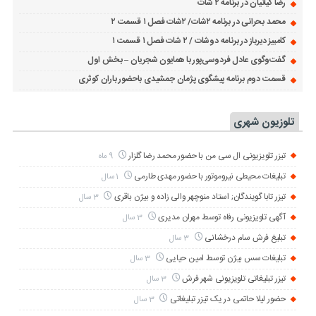
رضا کیانیان در برنامه ۲ شات
محمد بحرانی در برنامه ۲شات/ ۲شات فصل ۱ قسمت ۲
کامبیز دیرباز در برنامه دوشات / ۲ شات فصل ۱ قسمت ۱
گفت‌وگوی عادل فردوسی‌پور با همایون شجریان – بخش اول
قسمت دوم برنامه پیشگوی پژمان جمشیدی باحضور باران کوثری
تلوزیون شهری
تیزر تلویزیونی ال سی من با حضور محمد رضا گلزار
9 ماه
تبلیغات محیطی نیروموتور با حضور مهدی طارمی
1 سال
تیزر تابا گویندگان; استاد منوچهر والی زاده و بیژن باقری
3 سال
آگهی تلویزیونی رفاه توسط مهران مدیری
3 سال
تبلیغ فرش سام درخشانی
3 سال
تبلیغات سس بیژن توسط امین حیایی
3 سال
تیزر تبلیغاتی تلویزیونی شهر فرش
3 سال
حضور لیلا حاتمی در یک تیزر تبلیغاتی
3 سال