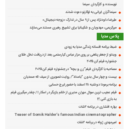
نویسنده و کارگردان سینما
سینماگران ایرانی به لوکارنو دعوت شدند
علیرضا داودنژاد پس از ۹ سال در تدارک «زوجه دیجیتال»
میرکریمی، مهدویان و شکیبانیا برای تشییع رهبری مستند می‌سازند
پلاس مدیا
ضبط برنامه افسانه زندگی مدیا به زودی
ویدئو از جعفر پناهی بر روی مزار عباس کیارستمی بعد از دریافت نخل طلای
جشنواره فیلم کن ۲۰۲۵
مصاحبه با کارگردان فیلم”زن و بچه” در جشنواره فیلم کن ۲۰۲۵
بیست و چهار سال بدون “بامداد”/ روایت تصویری از سیف اله صمدیان
برنامه برمودا دوشنبه ۲۸ اسفند با حضور ایرج حسابی
فیلم عجیب ترین سوال مهران مدیری از خانم بازیگر در اسکار ! / چقدر میگیری فیلم
بد بازی کنی ؟!
بهاره افشاری در برنامه ۲شات
Teaser of Somik Halder’s famous Indian cinematographer
امیرمهدی ژوله در برنامه ۲شات