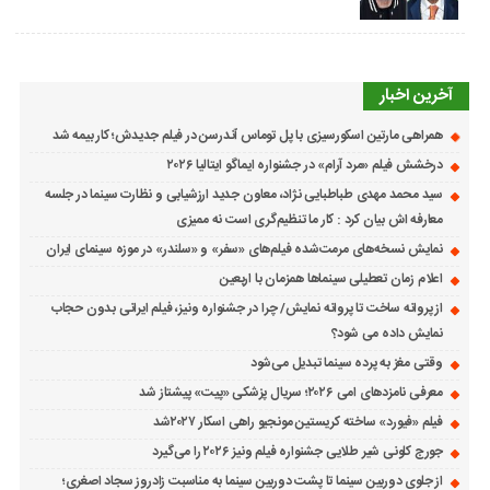
آخرین اخبار
همراهی مارتین اسکورسیزی با پل توماس ٱندرسن در فیلم جدیدش؛ کار بیمه شد
درخشش فیلم «مرد آرام» در جشنواره ایماگو ایتالیا ۲۰۲۶
سید محمد مهدی طباطبایی نژاد، معاون جدید ارزشیابی و نظارت سینما در جلسه
معارفه اش بیان کرد : کار ما تنظیم‌گری است نه ممیزی
نمایش نسخه‌های مرمت‌شده فیلم‌های «سفر» و «سلندر» در موزه سینمای ایران
اعلام زمان تعطیلی سینماها همزمان با اربعین
از پروانه ساخت تا پروانه نمایش/ چرا در جشنواره ونیز، فیلم ایرانی بدون حجاب
نمایش داده می شود؟
وقتی مغز به پرده سینما تبدیل می‌شود
معرفی نامزدهای امی ۲۰۲۶؛ سریال پزشکی «پیت» پیشتاز شد
فیلم «فیورد» ساخته کریستین مونجیو راهی اسکار ۲۰۲۷شد
جورج کلونی شیر طلایی جشنواره فیلم ونیز ۲۰۲۶ را می‌گیرد
از جلوی دوربین سینما تا پشت دوربین سینما به مناسبت زادروز سجاد اصغری؛