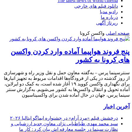
The latest news of world cinema
دانلود فیلم های خارجی
رادیو مدیا
درباره ما
رپرتاژ آگهی
صفحه اصلی
واکسن کرونا
پنج فروند هواپیما آماده وارد کردن واکسن
های کرونا به کشور
سنترسینما پرس – به‌گفته معاون حمل و نقل وزیر راه و شهرسازی
از روز گذشته در یکی از فرودگاه‌ها اقدامات مربوط به تجهیز انبارها
برای نگهداری واکسن کووید ۱۹ آغاز شده است، به کمک دو ایرلاین،
آماده تحویل و انتقال واکسن‌ها به کشور می‌شویم. به‌گزارش سنتر
سینما پرس، جهان در حال آماده شدن برای واکسیناسیون
آخرین اخبار
درخشش فیلم «مرد آرام» در جشنواره ایماگو ایتالیا ۲۰۲۶
سید محمد مهدی طباطبایی نژاد، معاون جدید ارزشیابی و
نظارت سینما در جلسه معارفه اش بیان کرد : کار ما