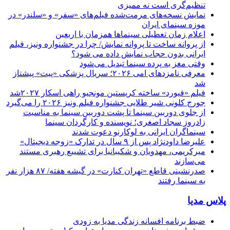
تنظیم‌گری است نه ممیزی
نمایش نسخه‌های مرمت‌شده فیلم‌های «سفر» و «سلندر» در
موزه سینمای ایران
اعلام زمان تعطیلی سینماها همزمان با اربعین
از پروانه ساخت تا پروانه نمایش/ چرا در جشنواره ونیز، فیلم
ایرانی بدون حجاب نمایش داده می شود؟
وقتی مغز به پرده سینما تبدیل می‌شود
معرفی نامزدهای امی ۲۰۲۶؛ سریال پزشکی «پیت» پیشتاز
شد
فیلم «فیورد» ساخته کریستین مونجیو راهی اسکار ۲۰۲۷شد
جورج کلونی شیر طلایی جشنواره فیلم ونیز ۲۰۲۶ را می‌گیرد
از جلوی دوربین سینما تا پشت دوربین سینما به مناسبت
زادروز سجاد اصغری؛ نویسنده و کارگردان سینما
سینماگران ایرانی به لوکارنو دعوت شدند
علیرضا داودنژاد پس از ۹ سال در تدارک «زوجه دیجیتال»
میرکریمی، مهدویان و شکیبانیا برای تشییع رهبری مستند
می‌سازند
صدرنشینی قاطع «تهران کنارت» در گیشه هفته/ ۸۷ هزار نفر
به سینما رفتند
پلاس مدیا
ضبط برنامه افسانه زندگی مدیا به زودی