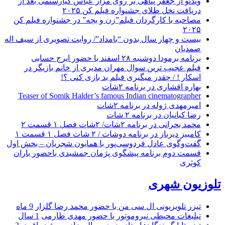
ویدئو از جعفر پناهی بر روی مزار عباس کیارستمی بعد از
دریافت نخل طلای جشنواره فیلم کن ۲۰۲۵
مصاحبه با کارگردان فیلم”زن و بچه” در جشنواره فیلم کن
۲۰۲۵
بیست و چهار سال بدون “بامداد”/ روایت تصویری از سیف اله
صمدیان
برنامه برمودا دوشنبه ۲۸ اسفند با حضور ایرج حسابی
فیلم عجیب ترین سوال مهران مدیری از خانم بازیگر در
اسکار ! / چقدر میگیری فیلم بد بازی کنی ؟!
بهاره افشاری در برنامه ۲شات
Teaser of Somik Halder’s famous Indian cinematographer
امیرمهدی ژوله در برنامه ۲شات
رضا کیانیان در برنامه ۲ شات
محمد بحرانی در برنامه ۲شات/ ۲شات فصل ۱ قسمت ۲
کامبیز دیرباز در برنامه دوشات / ۲ شات فصل ۱ قسمت ۱
گفت‌وگوی عادل فردوسی‌پور با همایون شجریان – بخش اول
قسمت دوم برنامه پیشگوی پژمان جمشیدی باحضور باران
کوثری
تلوزیون شهری
تیزر تلویزیونی ال سی من با حضور محمد رضا گلزار
9 ماه
تبلیغات محیطی نیروموتور با حضور مهدی طارمی
1 سال