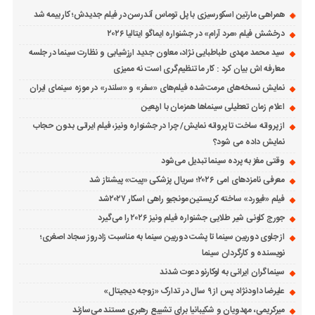
همراهی مارتین اسکورسیزی با پل توماس ٱندرسن در فیلم جدیدش؛ کار بیمه شد
درخشش فیلم «مرد آرام» در جشنواره ایماگو ایتالیا ۲۰۲۶
سید محمد مهدی طباطبایی نژاد، معاون جدید ارزشیابی و نظارت سینما در جلسه
معارفه اش بیان کرد : کار ما تنظیم‌گری است نه ممیزی
نمایش نسخه‌های مرمت‌شده فیلم‌های «سفر» و «سلندر» در موزه سینمای ایران
اعلام زمان تعطیلی سینماها همزمان با اربعین
از پروانه ساخت تا پروانه نمایش/ چرا در جشنواره ونیز، فیلم ایرانی بدون حجاب
نمایش داده می شود؟
وقتی مغز به پرده سینما تبدیل می‌شود
معرفی نامزدهای امی ۲۰۲۶؛ سریال پزشکی «پیت» پیشتاز شد
فیلم «فیورد» ساخته کریستین مونجیو راهی اسکار ۲۰۲۷شد
جورج کلونی شیر طلایی جشنواره فیلم ونیز ۲۰۲۶ را می‌گیرد
از جلوی دوربین سینما تا پشت دوربین سینما به مناسبت زادروز سجاد اصغری؛
نویسنده و کارگردان سینما
سینماگران ایرانی به لوکارنو دعوت شدند
علیرضا داودنژاد پس از ۹ سال در تدارک «زوجه دیجیتال»
میرکریمی، مهدویان و شکیبانیا برای تشییع رهبری مستند می‌سازند