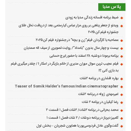
پلاس مدیا
ضبط برنامه افسانه زندگی مدیا به زودی
ویدئو از جعفر پناهی بر روی مزار عباس کیارستمی بعد از دریافت نخل طلای
جشنواره فیلم کن ۲۰۲۵
مصاحبه با کارگردان فیلم”زن و بچه” در جشنواره فیلم کن ۲۰۲۵
بیست و چهار سال بدون “بامداد”/ روایت تصویری از سیف اله صمدیان
برنامه برمودا دوشنبه ۲۸ اسفند با حضور ایرج حسابی
فیلم عجیب ترین سوال مهران مدیری از خانم بازیگر در اسکار ! / چقدر میگیری فیلم
بد بازی کنی ؟!
بهاره افشاری در برنامه ۲شات
Teaser of Somik Halder’s famous Indian cinematographer
امیرمهدی ژوله در برنامه ۲شات
رضا کیانیان در برنامه ۲ شات
محمد بحرانی در برنامه ۲شات/ ۲شات فصل ۱ قسمت ۲
کامبیز دیرباز در برنامه دوشات / ۲ شات فصل ۱ قسمت ۱
گفت‌وگوی عادل فردوسی‌پور با همایون شجریان – بخش اول