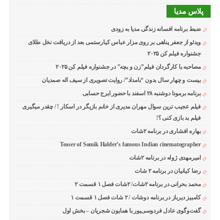
پلاس مدیا
ضبط برنامه افسانه زندگی مدیا به زودی
ویدئو از جعفر پناهی بر روی مزار عباس کیارستمی بعد از دریافت نخل طلای
جشنواره فیلم کن ۲۰۲۵
مصاحبه با کارگردان فیلم”زن و بچه” در جشنواره فیلم کن ۲۰۲۵
بیست و چهار سال بدون “بامداد”/ روایت تصویری از سیف اله صمدیان
برنامه برمودا دوشنبه ۲۸ اسفند با حضور ایرج حسابی
فیلم عجیب ترین سوال مهران مدیری از خانم بازیگر در اسکار ! / چقدر میگیری
فیلم بد بازی کنی ؟!
بهاره افشاری در برنامه ۲شات
Teaser of Somik Halder’s famous Indian cinematographer
امیرمهدی ژوله در برنامه ۲شات
رضا کیانیان در برنامه ۲ شات
محمد بحرانی در برنامه ۲شات/ ۲شات فصل ۱ قسمت ۲
کامبیز دیرباز در برنامه دوشات / ۲ شات فصل ۱ قسمت ۱
گفت‌وگوی عادل فردوسی‌پور با همایون شجریان – بخش اول