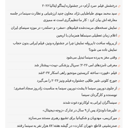
درخشش فیلم «مرد آرام» در جشنواره ایماگو ایتالیا ۲۰۲۶
سید محمد مهدی طباطبایی نژاد، معاون جدید ارزشیابی و نظارت سینما در جلسه
معارفه اش بیان کرد : کار ما تنظیم‌گری است نه ممیزی
نمایش نسخه‌های مرمت‌شده فیلم‌های «سفر» و «سلندر» در موزه سینمای ایران
اعلام زمان تعطیلی سینماها همزمان با اربعین
از پروانه ساخت تا پروانه نمایش/ چرا در جشنواره ونیز، فیلم ایرانی بدون حجاب
نمایش داده می شود؟
وقتی مغز به پرده سینما تبدیل می‌شود
معرفی نامزدهای امی ۲۰۲۶؛ سریال پزشکی «پیت» پیشتاز شد
فیلم «فیورد» ساخته کریستین مونجیو راهی اسکار ۲۰۲۷شد
جورج کلونی شیر طلایی جشنواره فیلم ونیز ۲۰۲۶ را می‌گیرد
از جلوی دوربین سینما تا پشت دوربین سینما به مناسبت زادروز سجاد اصغری؛
نویسنده و کارگردان سینما
سینماگران ایرانی به لوکارنو دعوت شدند
علیرضا داودنژاد پس از ۹ سال در تدارک «زوجه دیجیتال»
میرکریمی، مهدویان و شکیبانیا برای تشییع رهبری مستند می‌سازند
صدرنشینی قاطع «تهران کنارت» در گیشه هفته/ ۸۷ هزار نفر به سینما رفتند