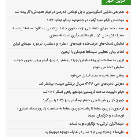
آخرین اخبار
همراهی مارتین اسکورسیزی با پل توماس ٱندرسن در فیلم جدیدش؛ کار بیمه شد
درخشش فیلم «مرد آرام» در جشنواره ایماگو ایتالیا ۲۰۲۶
سید محمد مهدی طباطبایی نژاد، معاون جدید ارزشیابی و نظارت سینما در جلسه
معارفه اش بیان کرد : کار ما تنظیم‌گری است نه ممیزی
نمایش نسخه‌های مرمت‌شده فیلم‌های «سفر» و «سلندر» در موزه سینمای ایران
اعلام زمان تعطیلی سینماها همزمان با اربعین
از پروانه ساخت تا پروانه نمایش/ چرا در جشنواره ونیز، فیلم ایرانی بدون حجاب
نمایش داده می شود؟
وقتی مغز به پرده سینما تبدیل می‌شود
معرفی نامزدهای امی ۲۰۲۶؛ سریال پزشکی «پیت» پیشتاز شد
فیلم «فیورد» ساخته کریستین مونجیو راهی اسکار ۲۰۲۷شد
جورج کلونی شیر طلایی جشنواره فیلم ونیز ۲۰۲۶ را می‌گیرد
از جلوی دوربین سینما تا پشت دوربین سینما به مناسبت زادروز سجاد اصغری؛
نویسنده و کارگردان سینما
سینماگران ایرانی به لوکارنو دعوت شدند
علیرضا داودنژاد پس از ۹ سال در تدارک «زوجه دیجیتال»