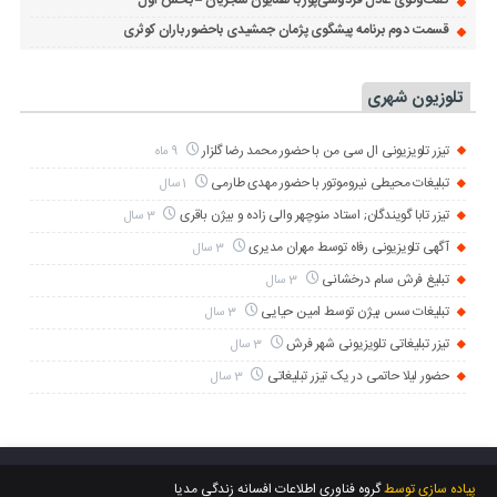
گفت‌وگوی عادل فردوسی‌پور با همایون شجریان – بخش اول
قسمت دوم برنامه پیشگوی پژمان جمشیدی باحضور باران کوثری
تلوزیون شهری
تیزر تلویزیونی ال سی من با حضور محمد رضا گلزار
9 ماه
تبلیغات محیطی نیروموتور با حضور مهدی طارمی
1 سال
تیزر تابا گویندگان; استاد منوچهر والی زاده و بیژن باقری
3 سال
آگهی تلویزیونی رفاه توسط مهران مدیری
3 سال
تبلیغ فرش سام درخشانی
3 سال
تبلیغات سس بیژن توسط امین حیایی
3 سال
تیزر تبلیغاتی تلویزیونی شهر فرش
3 سال
حضور لیلا حاتمی در یک تیزر تبلیغاتی
3 سال
پیاده سازی توسط
گروه فناوری اطلاعات افسانه زندگی مدیا