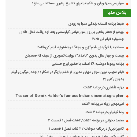
میرکریمی، مهدویان و شکیبانیا برای تشییع رهبری مستند می‌سازند
پلاس مدیا
ضبط برنامه افسانه زندگی مدیا به زودی
ویدئو از جعفر پناهی بر روی مزار عباس کیارستمی بعد از دریافت نخل طلای
جشنواره فیلم کن ۲۰۲۵
مصاحبه با کارگردان فیلم”زن و بچه” در جشنواره فیلم کن ۲۰۲۵
بیست و چهار سال بدون “بامداد”/ روایت تصویری از سیف اله صمدیان
برنامه برمودا دوشنبه ۲۸ اسفند با حضور ایرج حسابی
فیلم عجیب ترین سوال مهران مدیری از خانم بازیگر در اسکار ! / چقدر میگیری فیلم
بد بازی کنی ؟!
بهاره افشاری در برنامه ۲شات
Teaser of Somik Halder’s famous Indian cinematographer
امیرمهدی ژوله در برنامه ۲شات
رضا کیانیان در برنامه ۲ شات
محمد بحرانی در برنامه ۲شات/ ۲شات فصل ۱ قسمت ۲
کامبیز دیرباز در برنامه دوشات / ۲ شات فصل ۱ قسمت ۱