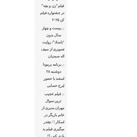
فیلم”زن و بچه”
در جشنواره فیلم
کن ۲۰۲۵
بیست و چهار
سال بدون
“بامداد”/ روایت
تصویری از سیف
اله صمدیان
برنامه برمودا
دوشنبه ۲۸
اسفند با حضور
ایرج حسابی
فیلم عجیب
ترین سوال
مهران مدیری از
خانم بازیگر در
اسکار ! / چقدر
میگیری فیلم بد
بازی کنی ؟!