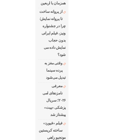
همزمان با اربعین
از پروانه ساخت
تا پروانه نمایش/
چرا در جشنواره
ونیز، فیلم ایرانی
بدون حجاب
نمایش داده می
شود؟
وقتی مغز به
پرده سینما
تبدیل می‌شود
معرفی
نامزدهای امی
۲۰۲۶؛ سریال
پزشکی «پیت»
پیشتاز شد
فیلم «فیورد»
ساخته کریستین
مونجیو راهی