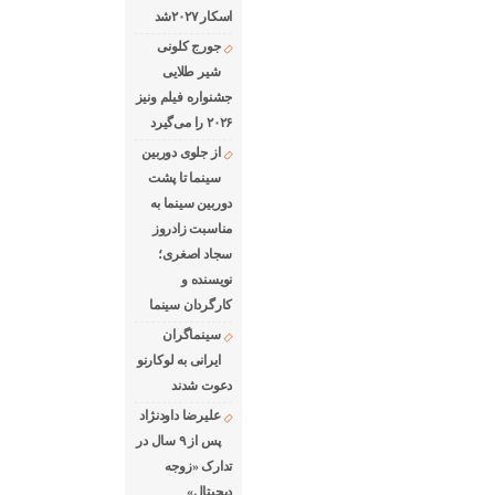
اسکار ۲۰۲۷شد
جورج کلونی
شیر طلایی
جشنواره فیلم ونیز
۲۰۲۶ را می‌گیرد
از جلوی دوربین
سینما تا پشت
دوربین سینما به
مناسبت زادروز
سجاد اصغری؛
نویسنده و
کارگردان سینما
سینماگران
ایرانی به لوکارنو
دعوت شدند
علیرضا داودنژاد
پس از ۹ سال در
تدارک «زوجه
دیجیتال»