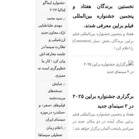
The latest news of world cinema
جشنواره ایماگو
نخستین برندگان هفتاد و
ایتالیا ۲۰۲۶
دانلود فیلم های خارجی
رادیو مدیا
پنجمین جشنواره بین‌المللی
سید محمد
درباره ما
رپرتاژ آگهی
فیلم برلین معرفی شدند.
مهدی طباطبایی
نژاد، معاون جدید
هفتاد و پنجمین جشنواره بین‌المللی فیلم
ارزشیابی و
برلین برندگان بخش نسل (Generation)
نظارت سینما در
را اعلام کرد.؛
جلسه معارفه اش
بیان کرد : کار ما
تنظیم‌گری است نه
ممیزی
نمایش
نسخه‌های
برگزاری جشنواره برلین ۲۰۲۵
مرمت‌شده
فیلم‌های «سفر» و
در ۲ سینمای جدید
«سلندر» در موزه
هفتاد و پنجمین جشنواره بین‌المللی فیلم
سینمای ایران
برلین سال آینده در دو مکان جدید در
اعلام زمان
سراسر پایتخت آلمان برگزار خواهد شد.؛
تعطیلی سینماها