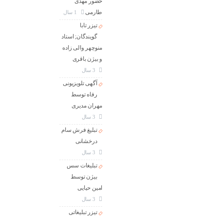
حضور مهدی
طارمی
1 سال
تیزر تابا
گویندگان; استاد
منوچهر والی زاده
و بیژن باقری
3 سال
آگهی تلویزیونی
رفاه توسط
مهران مدیری
3 سال
تبلیغ فرش سام
درخشانی
3 سال
تبلیغات سس
بیژن توسط
امین حیایی
3 سال
تیزر تبلیغاتی