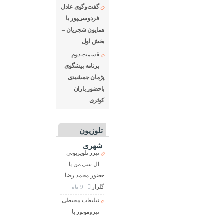
گفت‌وگوی عادل
فردوسی‌پور با
همایون شجریان –
بخش اول
قسمت دوم
برنامه پیشگوی
پژمان جمشیدی
باحضور باران
کوثری
تلوزیون
شهری
تیزر تلویزیونی
ال سی من با
حضور محمد رضا
گلزار
9 ماه
تبلیغات محیطی
نیروموتور با