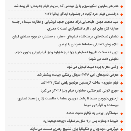
همراهی مارتین اسکورسیزی با پل توماس ٱندرسن در فیلم جدیدش؛ کار بیمه شد
درخشش فیلم «مرد آرام» در جشنواره ایماگو ایتالیا ۲۰۲۶
سید محمد مهدی طباطبایی نژاد، معاون جدید ارزشیابی و نظارت سینما در جلسه
معارفه اش بیان کرد : کار ما تنظیم‌گری است نه ممیزی
نمایش نسخه‌های مرمت‌شده فیلم‌های «سفر» و «سلندر» در موزه سینمای ایران
اعلام زمان تعطیلی سینماها همزمان با اربعین
از پروانه ساخت تا پروانه نمایش/ چرا در جشنواره ونیز، فیلم ایرانی بدون حجاب
نمایش داده می شود؟
وقتی مغز به پرده سینما تبدیل می‌شود
معرفی نامزدهای امی ۲۰۲۶؛ سریال پزشکی «پیت» پیشتاز شد
فیلم «فیورد» ساخته کریستین مونجیو راهی اسکار ۲۰۲۷شد
جورج کلونی شیر طلایی جشنواره فیلم ونیز ۲۰۲۶ را می‌گیرد
از جلوی دوربین سینما تا پشت دوربین سینما به مناسبت زادروز سجاد اصغری؛
نویسنده و کارگردان سینما
سینماگران ایرانی به لوکارنو دعوت شدند
علیرضا داودنژاد پس از ۹ سال در تدارک «زوجه دیجیتال»
میرکریمی، مهدویان و شکیبانیا برای تشییع رهبری مستند می‌سازند