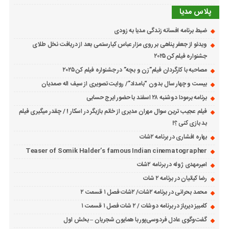
پلاس مدیا
ضبط برنامه افسانه زندگی مدیا به زودی
ویدئو از جعفر پناهی بر روی مزار عباس کیارستمی بعد از دریافت نخل طلای
جشنواره فیلم کن ۲۰۲۵
مصاحبه با کارگردان فیلم”زن و بچه” در جشنواره فیلم کن ۲۰۲۵
بیست و چهار سال بدون “بامداد”/ روایت تصویری از سیف اله صمدیان
برنامه برمودا دوشنبه ۲۸ اسفند با حضور ایرج حسابی
فیلم عجیب ترین سوال مهران مدیری از خانم بازیگر در اسکار ! / چقدر میگیری فیلم
بد بازی کنی ؟!
بهاره افشاری در برنامه ۲شات
Teaser of Somik Halder’s famous Indian cinematographer
امیرمهدی ژوله در برنامه ۲شات
رضا کیانیان در برنامه ۲ شات
محمد بحرانی در برنامه ۲شات/ ۲شات فصل ۱ قسمت ۲
کامبیز دیرباز در برنامه دوشات / ۲ شات فصل ۱ قسمت ۱
گفت‌وگوی عادل فردوسی‌پور با همایون شجریان – بخش اول