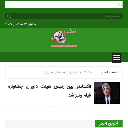
دگی مدیا
شنبه, ۱۷ مرداد , ۱۴۰۵
صفحه اصلی
هشتاد و دومین دوره جشنواره ونیز
الکساندر پین رئیس هیئت داوران جشنواره
فیلم ونیز شد
آخرین اخبار