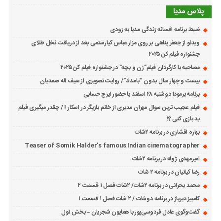
پلاس مدیا
ضبط برنامه افسانه زندگی مدیا به زودی
ویدئو از جعفر پناهی بر روی مزار عباس کیارستمی بعد از دریافت نخل طلای
جشنواره فیلم کن ۲۰۲۵
مصاحبه با کارگردان فیلم”زن و بچه” در جشنواره فیلم کن ۲۰۲۵
بیست و چهار سال بدون “بامداد”/ روایت تصویری از سیف اله صمدیان
برنامه برمودا دوشنبه ۲۸ اسفند با حضور ایرج حسابی
فیلم عجیب ترین سوال مهران مدیری از خانم بازیگر در اسکار ! / چقدر میگیری فیلم
بد بازی کنی ؟!
بهاره افشاری در برنامه ۲شات
Teaser of Somik Halder’s famous Indian cinematographer
امیرمهدی ژوله در برنامه ۲شات
رضا کیانیان در برنامه ۲ شات
محمد بحرانی در برنامه ۲شات/ ۲شات فصل ۱ قسمت ۲
کامبیز دیرباز در برنامه دوشات / ۲ شات فصل ۱ قسمت ۱
گفت‌وگوی عادل فردوسی‌پور با همایون شجریان – بخش اول