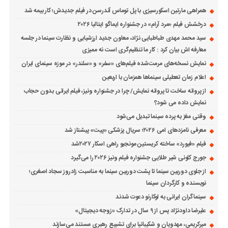
همراهی مارتین اسکورسیزی با پل توماس ٱندرسن در فیلم جدیدش؛ کار بیمه شد
درخشش فیلم «مرد آرام» در جشنواره ایماگو ایتالیا ۲۰۲۶
سید محمد مهدی طباطبایی نژاد، معاون جدید ارزشیابی و نظارت سینما در جلسه
معارفه اش بیان کرد : کار ما تنظیم‌گری است نه ممیزی
نمایش نسخه‌های مرمت‌شده فیلم‌های «سفر» و «سلندر» در موزه سینمای ایران
اعلام زمان تعطیلی سینماها همزمان با اربعین
از پروانه ساخت تا پروانه نمایش/ چرا در جشنواره ونیز، فیلم ایرانی بدون حجاب
نمایش داده می شود؟
وقتی مغز به پرده سینما تبدیل می‌شود
معرفی نامزدهای امی ۲۰۲۶؛ سریال پزشکی «پیت» پیشتاز شد
فیلم «فیورد» ساخته کریستین مونجیو راهی اسکار ۲۰۲۷شد
جورج کلونی شیر طلایی جشنواره فیلم ونیز ۲۰۲۶ را می‌گیرد
از جلوی دوربین سینما تا پشت دوربین سینما به مناسبت زادروز سجاد اصغری؛
نویسنده و کارگردان سینما
سینماگران ایرانی به لوکارنو دعوت شدند
علیرضا داودنژاد پس از ۹ سال در تدارک «زوجه دیجیتال»
میرکریمی، مهدویان و شکیبانیا برای تشییع رهبری مستند می‌سازند