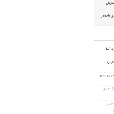
جریان –
ی باحضور
ا گلزار
طارمی
و بیژن باقری
3 سال
3 سال