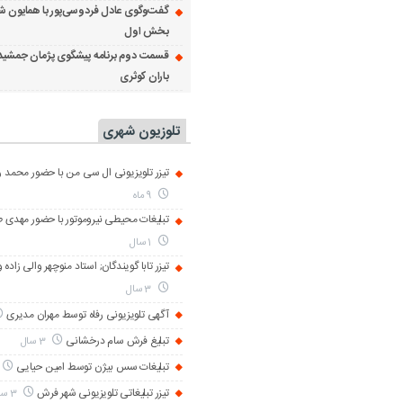
گفت‌وگوی عادل فردوسی‌پور با همایون ش
بخش اول
قسمت دوم برنامه پیشگوی پژمان جمشید
باران کوثری
تلوزیون شهری
تیزر تلویزیونی ال سی من با حضور محمد رض
9 ماه
تبلیغات محیطی نیروموتور با حضور مهدی 
1 سال
تیزر تابا گویندگان; استاد منوچهر والی زاده 
3 سال
آگهی تلویزیونی رفاه توسط مهران مدیری
تبلیغ فرش سام درخشانی
3 سال
تبلیغات سس بیژن توسط امین حیایی
تیزر تبلیغاتی تلویزیونی شهر فرش
3 سال