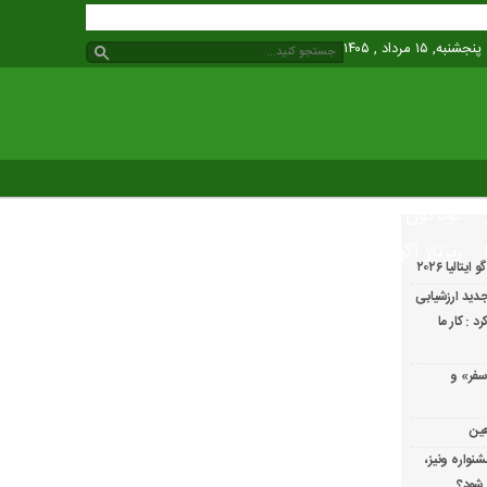
پنجشنبه, ۱۵ مرداد , ۱۴۰۵
گوناگون
رپرتاژ آگهی
الیا ۲۰۲۶
دید ارزشیابی
 : کار ما
سفر» و
عین
شنواره ونیز،
 شود؟