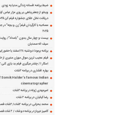
ضبط برنامه افسانه زندگی مدیا به زودی
ویدئو از جعفر پناهی بر روی مزار عباس کی
دریافت نخل طلای جشنواره فیلم کن ۲۰۲۵
مصاحبه با کارگردان فیلم”زن و بچه” در جش
۲۰۲۵
بیست و چهار سال بدون “بامداد”/ روایت
سیف اله صمدیان
برنامه برمودا دوشنبه ۲۸ اسفند با حضور ایرج حسابی
فیلم عجیب ترین سوال مهران مدیری از خانم
اسکار ! / چقدر میگیری فیلم بد بازی کنی ؟
بهاره افشاری در برنامه ۲شات
f Somik Halder’s famous Indian
cinematographer
امیرمهدی ژوله در برنامه ۲شات
رضا کیانیان در برنامه ۲ شات
محمد بحرانی در برنامه ۲شات/ ۲شات فصل ۱ قسمت ۲
کامبیز دیرباز در برنامه دوشات / ۲ شات فصل ۱ قسمت ۱