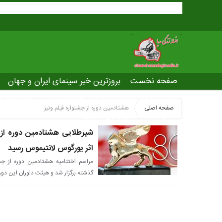
صفحه نخست
بروزترین خبر سینمای ایران و جهان
بروزترین خبر مراسم آکادمی افسانه زندگی
صفحه اخت
صفحه اصلی
هشتادمین دوره از جشنواره فیلم ونیز
عصر جدید
تلویزیون شهری
ws of world cinema
شیرطلایی هشتادمین دوره از ج
اثر یورگوس لانتیموس رسید
گذشته برگزار شد و هیئت داوران این دور ا