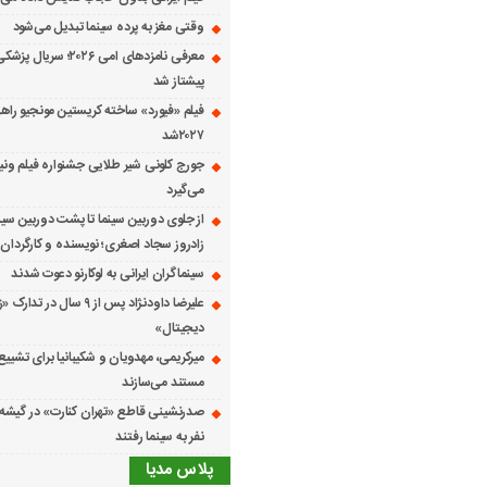
وقتی مغز به پرده سینما تبدیل می‌شود
معرفی نامزدهای امی ۲۰۲۶؛ س
پیشتاز شد
فیلم «فیورد» ساخته کریستین مونجیو راهی
۲۰۲۷شد
می‌گیرد
از جلوی دوربین سینما تا پشت دوربین سین
زادروز سجاد اصغری؛ نویسنده و کارگردان 
سینماگران ایرانی به لوکارنو دعوت شدند
علیرضا داودنژاد پس از ۹ سال در تد
دیجیتال»
میرکریمی، مهدویان و شکیبانیا برای تشیی
مستند می‌سازند
نفر به سینما رفتند
پلاس مدیا