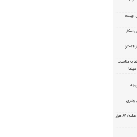
ریال پزشکی «پیت»
 اسکار
جورج کلونی شیر طلایی جشنواره فیلم ونیز ۲۰۲۶ را
ما به مناسبت
سینما
ارک «زوجه
ع رهبری
صدرنشینی قاطع «تهران کنارت» در گیشه هفته/ ۸۷ هزار