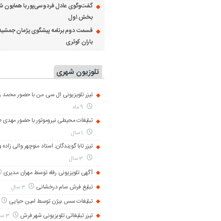
گفت‌وگوی عادل فردوسی‌پور با همایون ش
بخش اول
قسمت دوم برنامه پیشگوی پژمان جمشید
باران کوثری
تلوزیون شهری
تیزر تلویزیونی ال سی من با حضور محمد رض
9 ماه
تبلیغات محیطی نیروموتور با حضور مهدی 
1 سال
تیزر تابا گویندگان; استاد منوچهر والی زاده 
3 سال
آگهی تلویزیونی رفاه توسط مهران مدیری
تبلیغ فرش سام درخشانی
3 سال
تبلیغات سس بیژن توسط امین حیایی
تیزر تبلیغاتی تلویزیونی شهر فرش
3 سال