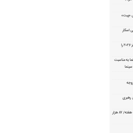
ریال پزشکی «پیت»
 اسکار
جورج کلونی شیر طلایی جشنواره فیلم ونیز ۲۰۲۶ را
ما به مناسبت
سینما
ارک «زوجه
ع رهبری
صدرنشینی قاطع «تهران کنارت» در گیشه هفته/ ۸۷ هزار