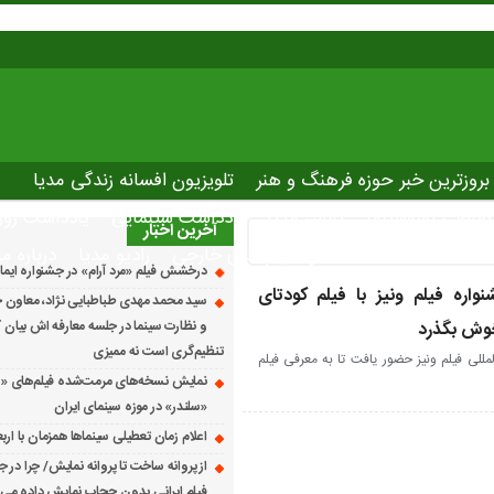
بروزترین خبر حوزه فرهنگ و هنر
تلویزیون افسانه زندگی مدیا
صاصی نوروسینما
پلاس مدیا
یادداشت سینمایی
یادداشت روز
آخرین اخبار
The latest ne
دانلود فیلم های خارجی
رادیو مدیا
درباره ما
درخشش فیلم «مرد آرام» در جشنواره ایماگو ایت
اره فیلم ونیز با فیلم کودتای
سید محمد مهدی طباطبایی نژاد، معاون ج
وش بگذرد
و نظارت سینما در جلسه معارفه اش بیان کرد
تنظیم‌گری است نه ممیزی
للی فیلم ونیز حضور یافت تا به معرفی فیلم
نمایش نسخه‌های مرمت‌شده فیلم‌های «
«سلندر» در موزه سینمای ایران
اعلام زمان تعطیلی سینماها همزمان با ارب
از پروانه ساخت تا پروانه نمایش/ چرا در ج
فیلم ایرانی بدون حجاب نمایش داده می