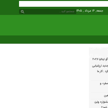
جمعه, ۱۶ مرداد , ۱۴۰۵
گوناگون
رپرتاژ آگهی
الیا ۲۰۲۶
دید ارزشیابی
 : کار ما
سفر» و
عین
شنواره ونیز،
 شود؟