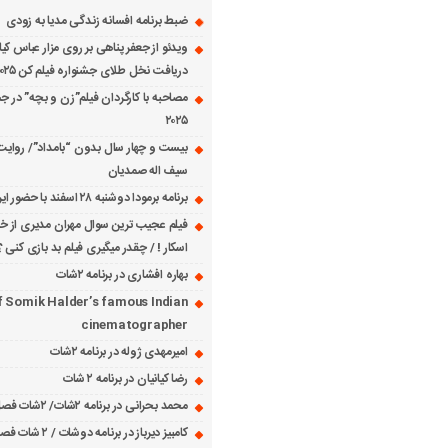
ضبط برنامه افسانه زندگی مدیا به زودی
ویدئو از جعفر پناهی بر روی مزار عباس کی
دریافت نخل طلای جشنواره فیلم کن ۲۰۲۵
مصاحبه با کارگردان فیلم”زن و بچه” در جش
۲۰۲۵
بیست و چهار سال بدون “بامداد”/ روایت
سیف اله صمدیان
برنامه برمودا دوشنبه ۲۸ اسفند با حضور ایرج حسابی
فیلم عجیب ترین سوال مهران مدیری از خانم
اسکار ! / چقدر میگیری فیلم بد بازی کنی ؟
بهاره افشاری در برنامه ۲شات
f Somik Halder’s famous Indian
cinematographer
امیرمهدی ژوله در برنامه ۲شات
رضا کیانیان در برنامه ۲ شات
محمد بحرانی در برنامه ۲شات/ ۲شات فصل ۱ قسمت ۲
کامبیز دیرباز در برنامه دوشات / ۲ شات فصل ۱ قسمت ۱