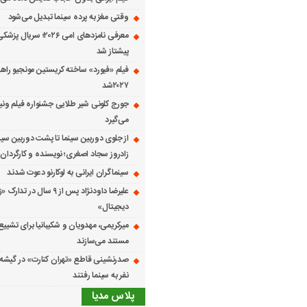
وقتی مغز به پرده سینما تبدیل می‌شود
معرفی نامزدهای امی ۲۰۲۶؛ س
پیشتاز شد
فیلم «فیورد» ساخته کریستین مونجیو راهی
۲۰۲۷شد
می‌گیرد
از جلوی دوربین سینما تا پشت دوربین سین
زادروز سجاد اصغری؛ نویسنده و کارگردان 
سینماگران ایرانی به لوکارنو دعوت شدند
علیرضا داودنژاد پس از ۹ سال در تد
دیجیتال»
میرکریمی، مهدویان و شکیبانیا برای تشیی
مستند می‌سازند
نفر به سینما رفتند
پلاس مدیا