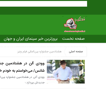
صفحه نخست
بروزترین خبر سینمای ایران و جهان
بروزترین خبر مراسم آکادمی افسانه زندگی
صفحه اخت
صفحه اصلی
هشتادمین جشنواره بین‌المللی فیلم ونیز
عصر جدید
تلویزیون شهری
ws of world cinema
وودی آلن در هشتادمین جشنو
شانس/ می‌خواستم به خودم خ
وودی آلن در هشتادمین جشنواره بین‌الم
جدیدش بپردازد.؛