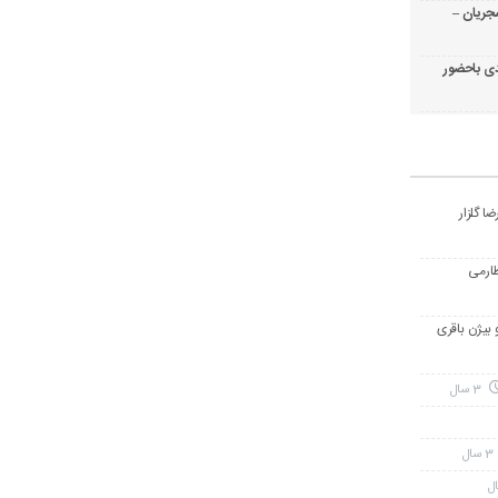
جریان –
ی باحضور
ا گلزار
طارمی
و بیژن باقری
3 سال
3 سال