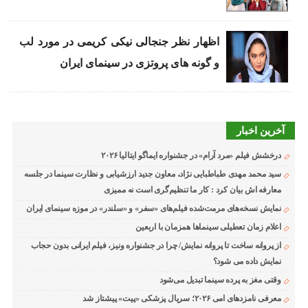
اظهار نظر جنجالی نیکی کریمی در مورد لب
و گونه های پروتزی در سینمای ایران
آخرین اخبار
درخشش فیلم «مرد آرام» در جشنواره ایماگو ایتالیا ۲۰۲۶
سید محمد مهدی طباطبایی نژاد، معاون جدید ارزشیابی و نظارت سینما در جلسه
معارفه اش بیان کرد : کار ما تنظیم‌گری است نه ممیزی
نمایش نسخه‌های مرمت‌شده فیلم‌های «سفر» و «سلندر» در موزه سینمای ایران
اعلام زمان تعطیلی سینماها همزمان با اربعین
از پروانه ساخت تا پروانه نمایش/ چرا در جشنواره ونیز، فیلم ایرانی بدون حجاب
نمایش داده می شود؟
وقتی مغز به پرده سینما تبدیل می‌شود
معرفی نامزدهای امی ۲۰۲۶؛ سریال پزشکی «پیت» پیشتاز شد