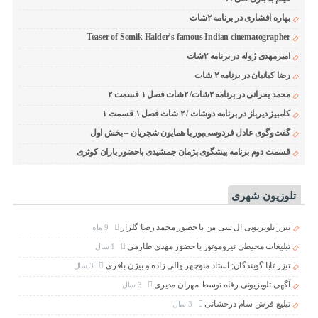
بهاره افشاری در برنامه ۲شات
Teaser of Somik Halder’s famous Indian cinematographer
امیرمهدی ژوله در برنامه ۲شات
رضا کیانیان در برنامه ۲ شات
محمد بحرانی در برنامه ۲شات/ ۲شات فصل ۱ قسمت ۲
کامبیز دیرباز در برنامه دوشات / ۲ شات فصل ۱ قسمت ۱
گفت‌وگوی عادل فردوسی‌پور با همایون شجریان – بخش اول
قسمت دوم برنامه پیشگوی پژمان جمشیدی باحضور باران کوثری
تلوزیون شهری
تیزر تلویزیونی ال سی من با حضور محمد رضا گلزار
9 ماه
تبلیغات محیطی نیروموتور با حضور مهدی طارمی
1 سال
تیزر تابا گویندگان; استاد منوچهر والی زاده و بیژن باقری
3 سال
آگهی تلویزیونی رفاه توسط مهران مدیری
3 سال
تبلیغ فرش سام درخشانی
3 سال