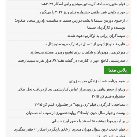
فیلم «فیورد» ساخته کریستین مونجیو راهی اسکار ۲۰۲۷شد
جورج کلونی شیر طلایی جشنواره فیلم ونیز ۲۰۲۶ را می‌گیرد
از جلوی دوربین سینما تا پشت دوربین سینما به مناسبت زادروز سجاد اصغری؛
نویسنده و کارگردان سینما
سینماگران ایرانی به لوکارنو دعوت شدند
علیرضا داودنژاد پس از ۹ سال در تدارک «زوجه دیجیتال»
میرکریمی، مهدویان و شکیبانیا برای تشییع رهبری مستند می‌سازند
صدرنشینی قاطع «تهران کنارت» در گیشه هفته/ ۸۷ هزار نفر به سینما رفتند
پلاس مدیا
ضبط برنامه افسانه زندگی مدیا به زودی
ویدئو از جعفر پناهی بر روی مزار عباس کیارستمی بعد از دریافت نخل طلای
جشنواره فیلم کن ۲۰۲۵
مصاحبه با کارگردان فیلم”زن و بچه” در جشنواره فیلم کن ۲۰۲۵
بیست و چهار سال بدون “بامداد”/ روایت تصویری از سیف اله صمدیان
برنامه برمودا دوشنبه ۲۸ اسفند با حضور ایرج حسابی
فیلم عجیب ترین سوال مهران مدیری از خانم بازیگر در اسکار ! / چقدر میگیری
فیلم بد بازی کنی ؟!