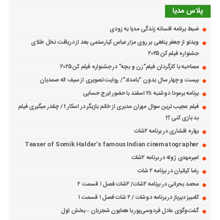
پلاس مدیا
ضبط برنامه افسانه زندگی مدیا به زودی
ویدئو از جعفر پناهی بر روی مزار عباس کیارستمی بعد از دریافت نخل طلای
جشنواره فیلم کن ۲۰۲۵
مصاحبه با کارگردان فیلم”زن و بچه” در جشنواره فیلم کن ۲۰۲۵
بیست و چهار سال بدون “بامداد”/ روایت تصویری از سیف اله صمدیان
برنامه برمودا دوشنبه ۲۸ اسفند با حضور ایرج حسابی
فیلم عجیب ترین سوال مهران مدیری از خانم بازیگر در اسکار ! / چقدر میگیری فیلم
بد بازی کنی ؟!
بهاره افشاری در برنامه ۲شات
Teaser of Somik Halder’s famous Indian cinematographer
امیرمهدی ژوله در برنامه ۲شات
رضا کیانیان در برنامه ۲ شات
محمد بحرانی در برنامه ۲شات/ ۲شات فصل ۱ قسمت ۲
کامبیز دیرباز در برنامه دوشات / ۲ شات فصل ۱ قسمت ۱
گفت‌وگوی عادل فردوسی‌پور با همایون شجریان – بخش اول