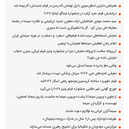
همراهی مارتین اسکورسیزی با پل توماس ٱندرسن در فیلم جدیدش؛ کار بیمه شد
درخشش فیلم «مرد آرام» در جشنواره ایماگو ایتالیا ۲۰۲۶
سید محمد مهدی طباطبایی نژاد، معاون جدید ارزشیابی و نظارت سینما در جلسه
معارفه اش بیان کرد : کار ما تنظیم‌گری است نه ممیزی
نمایش نسخه‌های مرمت‌شده فیلم‌های «سفر» و «سلندر» در موزه سینمای ایران
اعلام زمان تعطیلی سینماها همزمان با اربعین
از پروانه ساخت تا پروانه نمایش/ چرا در جشنواره ونیز، فیلم ایرانی بدون حجاب
نمایش داده می شود؟
وقتی مغز به پرده سینما تبدیل می‌شود
معرفی نامزدهای امی ۲۰۲۶؛ سریال پزشکی «پیت» پیشتاز شد
فیلم «فیورد» ساخته کریستین مونجیو راهی اسکار ۲۰۲۷شد
جورج کلونی شیر طلایی جشنواره فیلم ونیز ۲۰۲۶ را می‌گیرد
از جلوی دوربین سینما تا پشت دوربین سینما به مناسبت زادروز سجاد اصغری؛
نویسنده و کارگردان سینما
سینماگران ایرانی به لوکارنو دعوت شدند
علیرضا داودنژاد پس از ۹ سال در تدارک «زوجه دیجیتال»
میرکریمی، مهدویان و شکیبانیا برای تشییع رهبری مستند می‌سازند