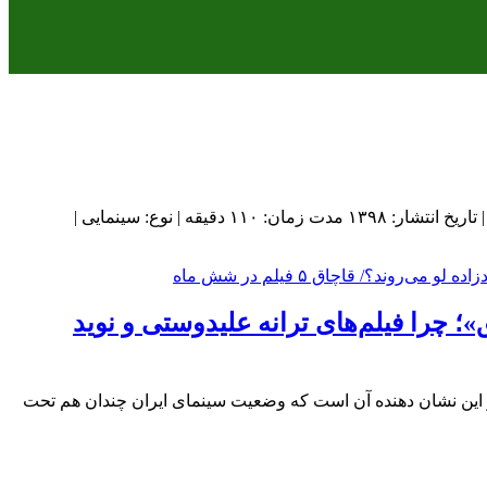
فیلم ایرانی مغزهای کوچک زنگ زده ۱۳۹۶ به کارگردانی هومن سیدی نویسنده و کارگردان: هومن سیدی | ژانر: اجتماعی | سال تولید: ۱۳۹۶ | تاریخ انتشار: ۱۳۹۸ مدت زمان: ۱۱۰ دقیقه | نوع: سینمایی |
»؛ چرا فیلم‌های ترانه علیدوستی و نوید
 این شدت رخ نداده بود که در کمتر از ۶ ماه پنج فیلم سینمایی لو برود و این نشان دهنده آن است که وضعیت سینمای ایران چندان هم تحت