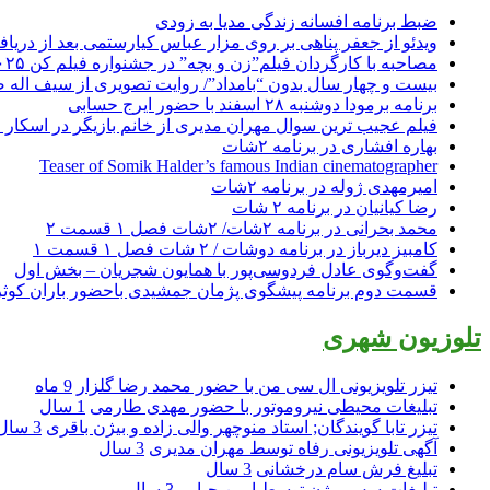
ضبط برنامه افسانه زندگی مدیا به زودی
ویدئو از جعفر پناهی بر روی مزار عباس کیارستمی بعد از دریافت
مصاحبه با کارگردان فیلم”زن و بچه” در جشنواره فیلم کن ۲۰۲۵
بیست و چهار سال بدون “بامداد”/ روایت تصویری از سیف اله 
برنامه برمودا دوشنبه ۲۸ اسفند با حضور ایرج حسابی
فیلم عجیب ترین سوال مهران مدیری از خانم بازیگر در اسکار ! 
بهاره افشاری در برنامه ۲شات
Teaser of Somik Halder’s famous Indian cinematographer
امیرمهدی ژوله در برنامه ۲شات
رضا کیانیان در برنامه ۲ شات
محمد بحرانی در برنامه ۲شات/ ۲شات فصل ۱ قسمت ۲
کامبیز دیرباز در برنامه دوشات / ۲ شات فصل ۱ قسمت ۱
گفت‌وگوی عادل فردوسی‌پور با همایون شجریان – بخش اول
قسمت دوم برنامه پیشگوی پژمان جمشیدی باحضور باران کوث
تلوزیون شهری
تیزر تلویزیونی ال سی من با حضور محمد رضا گلزار
9 ماه
تبلیغات محیطی نیروموتور با حضور مهدی طارمی
1 سال
تیزر تابا گویندگان; استاد منوچهر والی زاده و بیژن باقری
3 سال
آگهی تلویزیونی رفاه توسط مهران مدیری
3 سال
تبلیغ فرش سام درخشانی
3 سال
تبلیغات سس بیژن توسط امین حیایی
3 سال