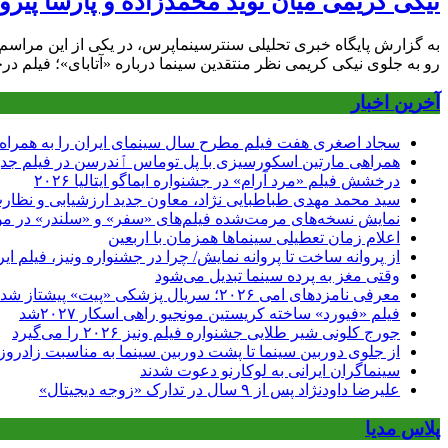
نیکی کریمی میان نوید محمدزاده و پارسا پیر
به گزارش پایگاه خبری تحلیلی سنترسینماپرس، در یکی از این مراسم اک
رو به جلوی نیکی کریمی نظر منتقدین سینما درباره «آتابای»؛ فیلم د
آخرین اخبار
سجاد اصغری هفت فیلم مطرح سال سینمای ایران را به همراه ب
همراهی مارتین اسکورسیزی با پل توماس ٱندرسن در فیلم جدی
درخشش فیلم «مرد آرام» در جشنواره ایماگو ایتالیا ۲۰۲۶
سید محمد مهدی طباطبایی نژاد، معاون جدید ارزشیابی و نظارت
نمایش نسخه‌های مرمت‌شده فیلم‌های «سفر» و «سلندر» در مو
اعلام زمان تعطیلی سینماها همزمان با اربعین
از پروانه ساخت تا پروانه نمایش/ چرا در جشنواره ونیز، فیلم 
وقتی مغز به پرده سینما تبدیل می‌شود
معرفی نامزدهای امی ۲۰۲۶؛ سریال پزشکی «پیت» پیشتاز شد
فیلم «فیورد» ساخته کریستین مونجیو راهی اسکار ۲۰۲۷شد
جورج کلونی شیر طلایی جشنواره فیلم ونیز ۲۰۲۶ را می‌گیرد
از جلوی دوربین سینما تا پشت دوربین سینما به مناسبت زادروز
سینماگران ایرانی به لوکارنو دعوت شدند
علیرضا داودنژاد پس از ۹ سال در تدارک «زوجه دیجیتال»
پلاس مدیا