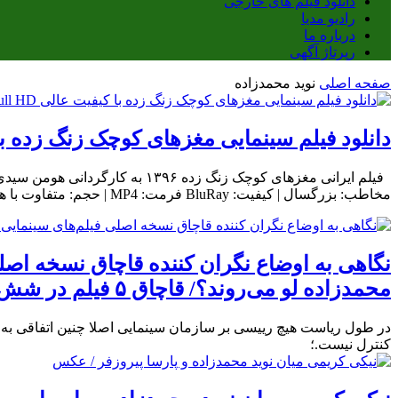
دانلود فیلم های خارجی
رادیو مدیا
درباره ما
رپرتاژ آگهی
صفحه اصلی
نوید محمدزاده
دانلود فیلم سینمایی مغزهای کوچک زنگ زده با کیفیت عال
مخاطب: بزرگسال | کیفیت: BluRay فرمت: MP4 | حجم: متفاوت با هر کیفیت | تهیه کننده: سعید سعدی خلاصه داستان: شاهین،
نگاهی به اوضاع نگران کننده قاچاق نسخه اصلی 
محمدزاده لو می‌روند؟/ قاچاق ۵ فیلم در شش ماه
کنترل نیست.؛