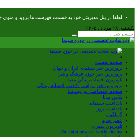
لطفا در پنل مديريتي خود به قسمت فهرست ها برويد و منوي خود 
یکشنبه, ۱۸ مرداد , ۱۴۰۵
x
صفحه نخست
بروزترین خبر سینمای ایران و جهان
بروزترین خبر حوزه فرهنگ و هنر
تلویزیون افسانه زندگی مدیا
بروزترین خبر مراسم آکادمی افسانه زندگی
صفحه اختصاصی نوروسینما
پلاس مدیا
یادداشت سینمایی
یادداشت روز
گوناگون
عصر جدید
تلویزیون شهری
The latest news of world cinema