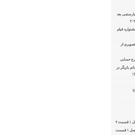
یارستمی بعد
شنواره فیلم
تصویری از
نم بازیگر در
!
T
کامبیز دیرباز در برنامه دوشات / ۲ شات فصل ۱ قسمت