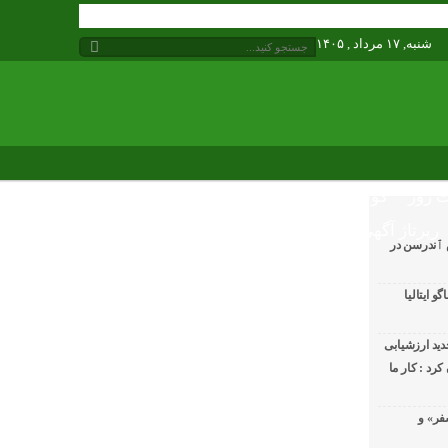
شنبه, ۱۷ مرداد , ۱۴۰۵
 روز
گوناگون
رپرتاژ آگهی
 ٱندرسن در
 ایتالیا
ید ارزشیابی
رد : کار ما
فر» و