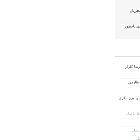
جریان –
ی باحضور
رضا گلزار
 طارمی
ه و بیژن باقری
3 سال