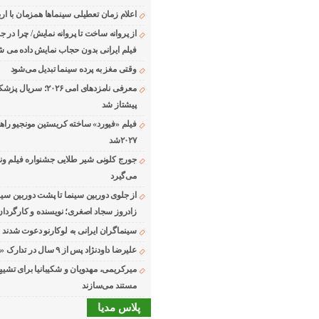
اعلام زمان تعطیلی سینماها همزمان با ارب
از پروانه ساخت تا پروانه نمایش/ چرا در ج
فیلم ایرانی بدون حجاب نمایش داده می ش
وقتی مغز به پرده سینما تبدیل می‌شود
معرفی نامزدهای امی ۲۰۲۶؛ 
پیشتاز شد
فیلم «فیورد» ساخته کریستین مونجیو راه
۲۰۲۷شد
می‌گیرد
از جلوی دوربین سینما تا پشت دوربین سین
زادروز سجاد اصغری؛ نویسنده و کارگردان
سینماگران ایرانی به لوکارنو دعوت شدند
علیرضا داودنژاد پس از ۹ سال در تدارک «زوجه دیجیتال»
میرکریمی، مهدویان و شکیبانیا برای تشیی
مستند می‌سازند
پلاس مدیا