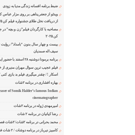
ضبط برنامه افسانه زندگی مدیا به زودی
ویدئو از جعفر پناهی بر روی مزار عباس ک
از دریافت نخل طلای جشنواره فیلم کن ۲۰۲۵
مصاحبه با کارگردان فیلم”زن و بچه” در ج
کن ۲۰۲۵
بیست و چهار سال بدون “بامداد”/ روایت 
سیف اله صمدیان
برنامه برمودا دوشنبه ۲۸ اسفند با حضور ایرج حسابی
فیلم عجیب ترین سوال مهران مدیری از خا
اسکار ! / چقدر میگیری فیلم بد بازی کنی ؟
بهاره افشاری در برنامه ۲شات
easer of Somik Halder’s famous Indian
cinematographer
امیرمهدی ژوله در برنامه ۲شات
رضا کیانیان در برنامه ۲ شات
محمد بحرانی در برنامه ۲شات/ ۲شات فصل ۱ قسمت ۲