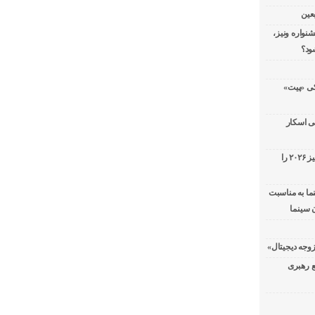
عین
شنواره ونیز،
ود؟
سریال پزشکی «پیت»
ی اسکار
جورج کلونی شیر طلایی جشنواره فیلم ونیز ۲۰۲۶ را
ما به مناسبت
 سینما
ع رهبری