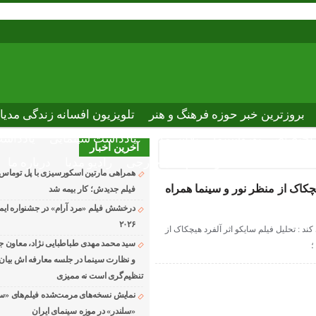
بروزترین خبر حوزه فرهنگ و هنر
تلویزیون افسانه زندگی مدیا
ختصاصی نوروسینما
پلاس مدیا
یادداشت سینمایی
یادداشت
آخرین اخبار
The latest n
دانلود فیلم های خارجی
رادیو مدیا
درباره ما
همراهی مارتین اسکورسیزی با پل توماس
یچکاک از منظر نور و سینما همراه
فیلم جدیدش؛ کار بیمه شد
درخشش فیلم «مرد آرام» در جشنواره ایماگو
۲۰۲۶
ند : تحلیل فیلم سایکو اثر آلفرد هیچکاک از
سید محمد مهدی طباطبایی نژاد، معاون جد
؛
و نظارت سینما در جلسه معارفه اش بیان ک
تنظیم‌گری است نه ممیزی
نمایش نسخه‌های مرمت‌شده فیلم‌های «س
«سلندر» در موزه سینمای ایران