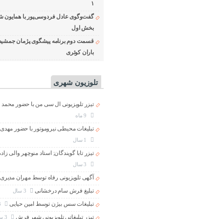
۱
گفت‌وگوی عادل فردوسی‌پور با همایون ش
بخش اول
قسمت دوم برنامه پیشگوی پژمان جمشید
باران کوثری
تلوزیون شهری
تیزر تلویزیونی ال سی من با حضور محمد 
9 ماه
تبلیغات محیطی نیروموتور با حضور مهدی
1 سال
تیزر تابا گویندگان; استاد منوچهر والی زاد
3 سال
آگهی تلویزیونی رفاه توسط مهران مدیری
تبلیغ فرش سام درخشانی
3 سال
تبلیغات سس بیژن توسط امین حیایی
3 سال
تیزر تبلیغاتی تلویزیونی شهر فرش
3 سال