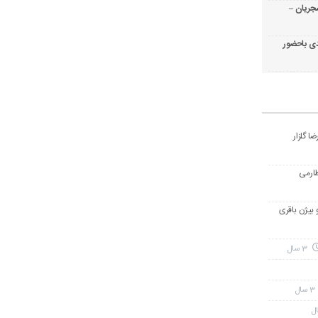
جریان –
ی باحضور
ا گلزار
طارمی
و بیژن باقری
3 سال
3 سال