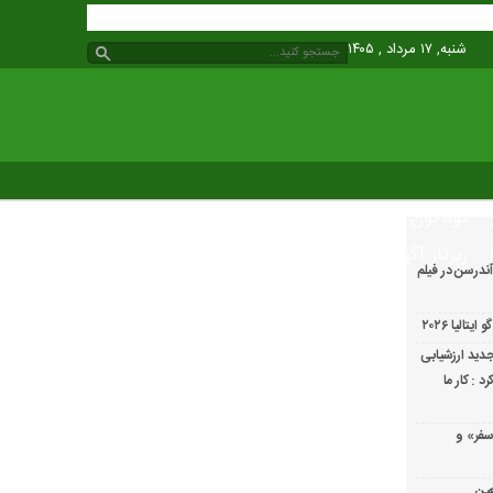
شنبه, ۱۷ مرداد , ۱۴۰۵
گوناگون
رپرتاژ آگهی
ندرسن در فیلم
الیا ۲۰۲۶
دید ارزشیابی
 : کار ما
سفر» و
عین