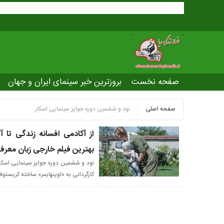
صفحه نخست
بروزترین خبر سینمای ایران و جهان
بروزترین خبر مراسم آکادمی افسانه زندگی
صفحه اخت
صفحه اصلی
نود و ششمین دوره جوایز سینمایی اسکار
عصر جدید
تلویزیون شهری
ws of world cinema
از آکادمی افسانه زندگی تا آ
بهترین فیلم خارجی زبان معرف
نود و ششمین دوره جوایز سینمایی اسکار 
کارگردانی به «اوپنهایمر» ساخته کریستوفر 