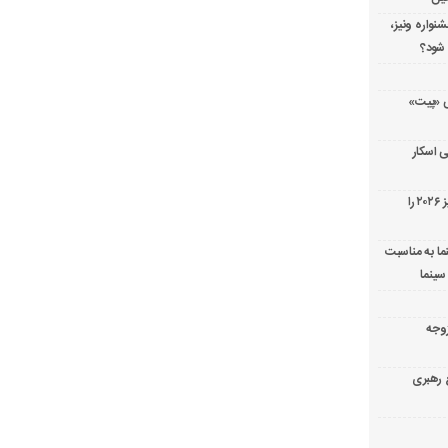
شنواره ونیز،
 شود؟
ریال پزشکی «پیت»
 اسکار
جورج کلونی شیر طلایی جشنواره فیلم ونیز ۲۰۲۶ را
ما به مناسبت
سینما
ارک «زوجه
ع رهبری