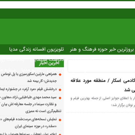
بروزترین خبر حوزه فرهنگ و هنر
تلویزیون افسانه زندگی مدیا
صاصی نوروسینما
پلاس مدیا
یادداشت سینمایی
یادداشت روز
آخرین اخبار
The latest ne
دانلود فیلم های خارجی
رادیو مدیا
درباره ما
همراهی مارتین اسکورسیزی با پل توماس ٱ
کادمی اسکار / منطقه مورد علاقه
جدیدش؛ کار بیمه شد
ی شد
درخشش فیلم «مرد آرام» در جشنواره ایماگو ایت
سید محمد مهدی طباطبایی نژاد، معاون ج
با اعظای جوایز اصلی از جمله بهترین فیلم و
و نظارت سینما در جلسه معارفه اش بیان کرد
نولان برگزار شد؛
تنظیم‌گری است نه ممیزی
نمایش نسخه‌های مرمت‌شده فیلم‌های «
«سلندر» در موزه سینمای ایران
اعلام زمان تعطیلی سینماها همزمان با ارب