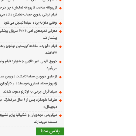
از پروانه ساخت تا پروانه نمایش/ چرا در ج
فیلم ایرانی بدون حجاب نمایش داده می
وقتی مغز به پرده سینما تبدیل می‌شود
معرفی نامزدهای امی ۲۰۲۶؛ س
پیشتاز شد
فیلم «فیورد» ساخته کریستین مونجیو راهی
۲۰۲۷شد
می‌گیرد
از جلوی دوربین سینما تا پشت دوربین سین
زادروز سجاد اصغری؛ نویسنده و کارگردان 
سینماگران ایرانی به لوکارنو دعوت شدند
علیرضا داودنژاد پس از ۹ سال در تد
دیجیتال»
میرکریمی، مهدویان و شکیبانیا برای تشیی
مستند می‌سازند
پلاس مدیا