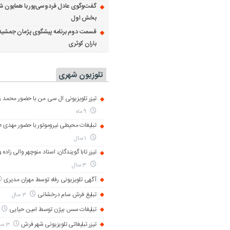
گفت‌وگوی عادل فردوسی‌پور با همایون ش
بخش اول
قسمت دوم برنامه پیشگوی پژمان جمشید
باران کوثری
تلوزیون شهری
تیزر تلویزیونی ال سی من با حضور محمد رض
9 ماه
تبلیغات محیطی نیروموتور با حضور مهدی 
1 سال
تیزر تابا گویندگان; استاد منوچهر والی زاده 
3 سال
آگهی تلویزیونی رفاه توسط مهران مدیری
تبلیغ فرش سام درخشانی
3 سال
تبلیغات سس بیژن توسط امین حیایی
تیزر تبلیغاتی تلویزیونی شهر فرش
3 سال