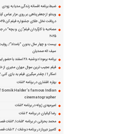
ضبط برنامه افسانه زندگی مدیا به زودی
ویدئو از جعفر پناهی بر روی مزار عباس کی
دریافت نخل طلای جشنواره فیلم کن ۲۰۲۵
مصاحبه با کارگردان فیلم”زن و بچه” در جش
۲۰۲۵
بیست و چهار سال بدون “بامداد”/ روایت
سیف اله صمدیان
برنامه برمودا دوشنبه ۲۸ اسفند با حضور ایرج حسابی
فیلم عجیب ترین سوال مهران مدیری از خانم
اسکار ! / چقدر میگیری فیلم بد بازی کنی ؟
بهاره افشاری در برنامه ۲شات
f Somik Halder’s famous Indian
cinematographer
امیرمهدی ژوله در برنامه ۲شات
رضا کیانیان در برنامه ۲ شات
محمد بحرانی در برنامه ۲شات/ ۲شات فصل ۱ قسمت ۲
کامبیز دیرباز در برنامه دوشات / ۲ شات فصل ۱ قسمت ۱