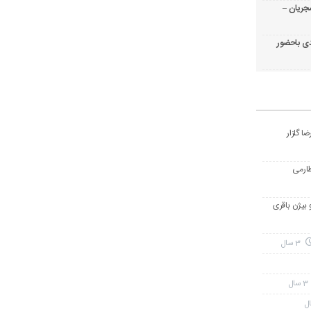
جریان –
ی باحضور
ا گلزار
طارمی
و بیژن باقری
3 سال
3 سال