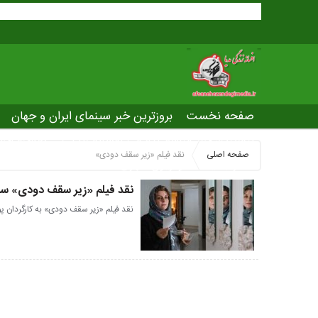
صفحه نخست
بروزترین خبر سینمای ایران و جهان
بروزترین خبر مراسم آکادمی افسانه زندگی
صفحه اخت
صفحه اصلی
نقد فیلم «زیر سقف دودی»
عصر جدید
تلویزیون شهری
ws of world cinema
نقد فیلم «زیر سقف دودی» سا
نقد فیلم «زیر سقف دودی» به کارگردان پ