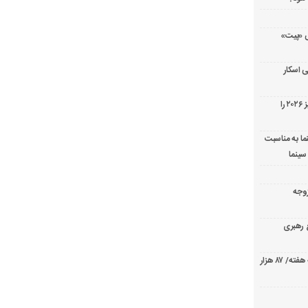
ریال پزشکی «پیت»
 اسکار
جورج کلونی شیر طلایی جشنواره فیلم ونیز ۲۰۲۶ را
ما به مناسبت
سینما
ارک «زوجه
ع رهبری
صدرنشینی قاطع «تهران کنارت» در گیشه هفته/ ۸۷ هزار