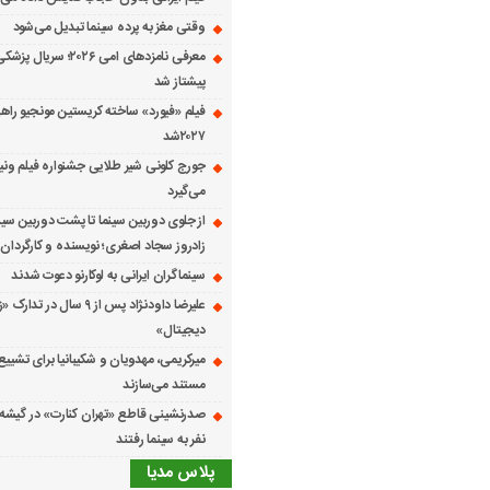
وقتی مغز به پرده سینما تبدیل می‌شود
معرفی نامزدهای امی ۲۰۲۶؛ س
پیشتاز شد
فیلم «فیورد» ساخته کریستین مونجیو راهی
۲۰۲۷شد
می‌گیرد
از جلوی دوربین سینما تا پشت دوربین سین
زادروز سجاد اصغری؛ نویسنده و کارگردان 
سینماگران ایرانی به لوکارنو دعوت شدند
علیرضا داودنژاد پس از ۹ سال در تد
دیجیتال»
میرکریمی، مهدویان و شکیبانیا برای تشیی
مستند می‌سازند
نفر به سینما رفتند
پلاس مدیا