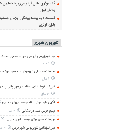
گفت‌وگوی عادل فردوسی‌پور با همایون ش
بخش اول
قسمت دوم برنامه پیشگوی پژمان جمشید
باران کوثری
تلوزیون شهری
تیزر تلویزیونی ال سی من با حضور محمد رض
9 ماه
تبلیغات محیطی نیروموتور با حضور مهدی 
1 سال
تیزر تابا گویندگان; استاد منوچهر والی زاده 
3 سال
آگهی تلویزیونی رفاه توسط مهران مدیری
تبلیغ فرش سام درخشانی
3 سال
تبلیغات سس بیژن توسط امین حیایی
تیزر تبلیغاتی تلویزیونی شهر فرش
3 سال