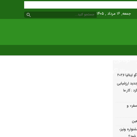
جمعه, ۱۶ مرداد , ۱۴۰۵
گوناگون
رپرتاژ آگهی
الیا ۲۰۲۶
دید ارزشیابی
 : کار ما
سفر» و
عین
شنواره ونیز،
 شود؟