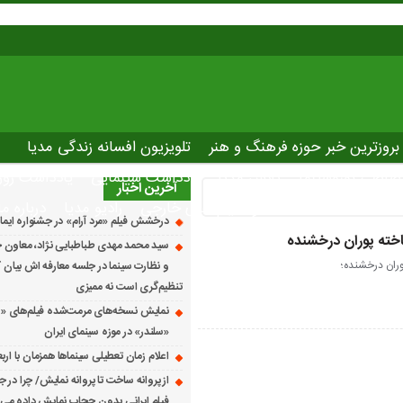
بروزترین خبر حوزه فرهنگ و هنر
تلویزیون افسانه زندگی مدیا
صاصی نوروسینما
پلاس مدیا
یادداشت سینمایی
یادداشت روز
آخرین اخبار
The latest ne
دانلود فیلم های خارجی
رادیو مدیا
درباره ما
درخشش فیلم «مرد آرام» در جشنواره ایماگو ایت
خته پوران درخشنده
سید محمد مهدی طباطبایی نژاد، معاون ج
وران درخشنده؛
و نظارت سینما در جلسه معارفه اش بیان کرد
تنظیم‌گری است نه ممیزی
نمایش نسخه‌های مرمت‌شده فیلم‌های «
«سلندر» در موزه سینمای ایران
اعلام زمان تعطیلی سینماها همزمان با ارب
از پروانه ساخت تا پروانه نمایش/ چرا در ج
فیلم ایرانی بدون حجاب نمایش داده می