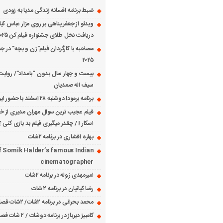
ضبط برنامه افسانه زندگی مدیا به زودی
ویدئو از جعفر پناهی بر روی مزار عباس کی
دریافت نخل طلای جشنواره فیلم کن ۲۰۲۵
مصاحبه با کارگردان فیلم”زن و بچه” در جش
۲۰۲۵
بیست و چهار سال بدون “بامداد”/ روایت
سیف اله صمدیان
برنامه برمودا دوشنبه ۲۸ اسفند با حضور ایرج حسابی
فیلم عجیب ترین سوال مهران مدیری از خانم
اسکار ! / چقدر میگیری فیلم بد بازی کنی ؟
بهاره افشاری در برنامه ۲شات
f Somik Halder’s famous Indian
cinematographer
امیرمهدی ژوله در برنامه ۲شات
رضا کیانیان در برنامه ۲ شات
محمد بحرانی در برنامه ۲شات/ ۲شات فصل ۱ قسمت ۲
کامبیز دیرباز در برنامه دوشات / ۲ شات فصل ۱ قسمت ۱