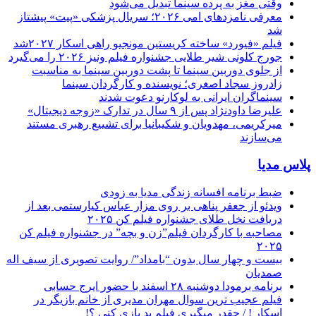
وقتی مغز به پرده سینما تبدیل می‌شود
معرفی نامزدهای امی ۲۰۲۶؛ سریال پزشکی «پیت» پیشتاز
شد
فیلم «فیورد» ساخته کریستین مونجیو راهی اسکار ۲۰۲۷شد
جورج کلونی شیر طلایی جشنواره فیلم ونیز ۲۰۲۶ را می‌گیرد
از جلوی دوربین سینما تا پشت دوربین سینما به مناسبت
زادروز سجاد اصغری؛ نویسنده و کارگردان سینما
سینماگران ایرانی به لوکارنو دعوت شدند
علیرضا داودنژاد پس از ۹ سال در تدارک «زوجه دیجیتال»
میرکریمی، مهدویان و شکیبانیا برای تشییع رهبری مستند
می‌سازند
پلاس مدیا
ضبط برنامه افسانه زندگی مدیا به زودی
ویدئو از جعفر پناهی بر روی مزار عباس کیارستمی بعد از
دریافت نخل طلای جشنواره فیلم کن ۲۰۲۵
مصاحبه با کارگردان فیلم”زن و بچه” در جشنواره فیلم کن
۲۰۲۵
بیست و چهار سال بدون “بامداد”/ روایت تصویری از سیف اله
صمدیان
برنامه برمودا دوشنبه ۲۸ اسفند با حضور ایرج حسابی
فیلم عجیب ترین سوال مهران مدیری از خانم بازیگر در
اسکار ! / چقدر میگیری فیلم بد بازی کنی ؟!