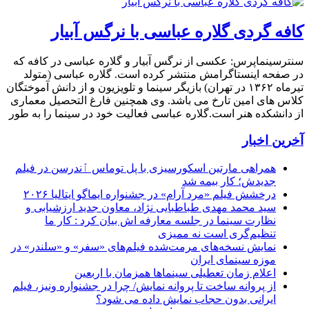
کافه گردی گلاره عباسی با نرگس آبیار
سنترسینماپرس: عکسی از نرگس آبیار و گلاره عباسی در کافه که
در صفحه اینستاگرامش منتشر کرده است. گلاره عباسی (متولد
تیرماه ۱۳۶۲ در تهران) بازیگر سینما و تلویزیون و از دانش آموختگان
کلاس های امین تارخ می باشد. وی همچنین فارغ التحصیل معماری
از دانشکده هنر است.گلاره عباسی فعالیت خود در سینما را به طور
آخرین اخبار
همراهی مارتین اسکورسیزی با پل توماس ٱندرسن در فیلم
جدیدش؛ کار بیمه شد
درخشش فیلم «مرد آرام» در جشنواره ایماگو ایتالیا ۲۰۲۶
سید محمد مهدی طباطبایی نژاد، معاون جدید ارزشیابی و
نظارت سینما در جلسه معارفه اش بیان کرد : کار ما
تنظیم‌گری است نه ممیزی
نمایش نسخه‌های مرمت‌شده فیلم‌های «سفر» و «سلندر» در
موزه سینمای ایران
اعلام زمان تعطیلی سینماها همزمان با اربعین
از پروانه ساخت تا پروانه نمایش/ چرا در جشنواره ونیز، فیلم
ایرانی بدون حجاب نمایش داده می شود؟