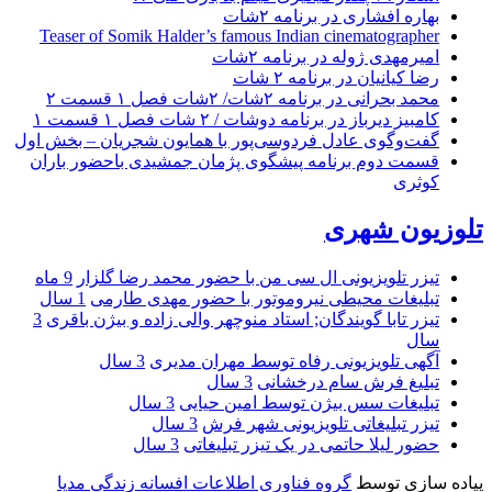
بهاره افشاری در برنامه ۲شات
Teaser of Somik Halder’s famous Indian cinematographer
امیرمهدی ژوله در برنامه ۲شات
رضا کیانیان در برنامه ۲ شات
محمد بحرانی در برنامه ۲شات/ ۲شات فصل ۱ قسمت ۲
کامبیز دیرباز در برنامه دوشات / ۲ شات فصل ۱ قسمت ۱
گفت‌وگوی عادل فردوسی‌پور با همایون شجریان – بخش اول
قسمت دوم برنامه پیشگوی پژمان جمشیدی باحضور باران
کوثری
تلوزیون شهری
تیزر تلویزیونی ال سی من با حضور محمد رضا گلزار
9 ماه
تبلیغات محیطی نیروموتور با حضور مهدی طارمی
1 سال
تیزر تابا گویندگان; استاد منوچهر والی زاده و بیژن باقری
3
سال
آگهی تلویزیونی رفاه توسط مهران مدیری
3 سال
تبلیغ فرش سام درخشانی
3 سال
تبلیغات سس بیژن توسط امین حیایی
3 سال
تیزر تبلیغاتی تلویزیونی شهر فرش
3 سال
حضور لیلا حاتمی در یک تیزر تبلیغاتی
3 سال
پیاده سازی توسط
گروه فناوری اطلاعات افسانه زندگی مدیا