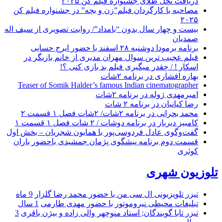
دریافت نخل طلای جشنواره فیلم کن ۲۰۲۵
مصاحبه با کارگردان فیلم”زن و بچه” در جشنواره فیلم کن
۲۰۲۵
بیست و چهار سال بدون “بامداد”/ روایت تصویری از سیف اله
صمدیان
برنامه برمودا دوشنبه ۲۸ اسفند با حضور ایرج حسابی
فیلم عجیب ترین سوال مهران مدیری از خانم بازیگر در
اسکار ! / چقدر میگیری فیلم بد بازی کنی ؟!
بهاره افشاری در برنامه ۲شات
Teaser of Somik Halder’s famous Indian cinematographer
امیرمهدی ژوله در برنامه ۲شات
رضا کیانیان در برنامه ۲ شات
محمد بحرانی در برنامه ۲شات/ ۲شات فصل ۱ قسمت ۲
کامبیز دیرباز در برنامه دوشات / ۲ شات فصل ۱ قسمت ۱
گفت‌وگوی عادل فردوسی‌پور با همایون شجریان – بخش اول
قسمت دوم برنامه پیشگوی پژمان جمشیدی باحضور باران
کوثری
تلوزیون شهری
تیزر تلویزیونی ال سی من با حضور محمد رضا گلزار
9 ماه
تبلیغات محیطی نیروموتور با حضور مهدی طارمی
1 سال
تیزر تابا گویندگان; استاد منوچهر والی زاده و بیژن باقری
3