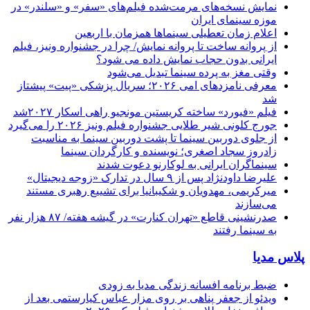
نمایش نسخه‌های مرمت‌شده فیلم‌های «سفر» و «سلندر» در
موزه سینمای ایران
اعلام زمان تعطیلی سینماها همزمان با اربعین
از پروانه ساخت تا پروانه نمایش/ چرا در جشنواره ونیز، فیلم
ایرانی بدون حجاب نمایش داده می شود؟
وقتی مغز به پرده سینما تبدیل می‌شود
معرفی نامزدهای امی ۲۰۲۶؛ سریال پزشکی «پیت» پیشتاز
شد
فیلم «فیورد» ساخته کریستین مونجیو راهی اسکار ۲۰۲۷شد
جورج کلونی شیر طلایی جشنواره فیلم ونیز ۲۰۲۶ را می‌گیرد
از جلوی دوربین سینما تا پشت دوربین سینما به مناسبت
زادروز سجاد اصغری؛ نویسنده و کارگردان سینما
سینماگران ایرانی به لوکارنو دعوت شدند
علیرضا داودنژاد پس از ۹ سال در تدارک «زوجه دیجیتال»
میرکریمی، مهدویان و شکیبانیا برای تشییع رهبری مستند
می‌سازند
صدرنشینی قاطع «تهران کنارت» در گیشه هفته/ ۸۷ هزار نفر
به سینما رفتند
پلاس مدیا
ضبط برنامه افسانه زندگی مدیا به زودی
ویدئو از جعفر پناهی بر روی مزار عباس کیارستمی بعد از