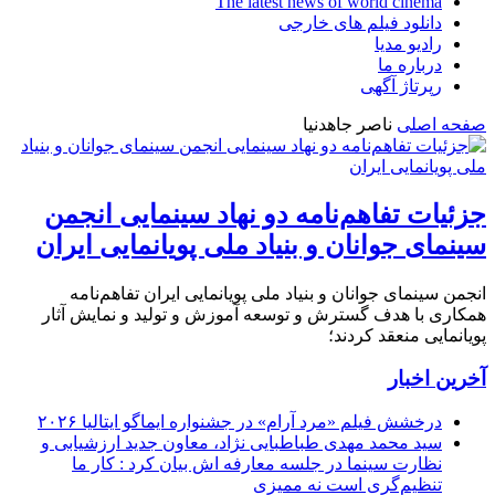
The latest news of world cinema
دانلود فیلم های خارجی
رادیو مدیا
درباره ما
رپرتاژ آگهی
صفحه اصلی
ناصر جاهدنیا
جزئیات تفاهم‌نامه دو نهاد سینمایی انجمن
سینمای جوانان و بنیاد ملی پویانمایی ایران
انجمن سینمای جوانان و بنیاد ملی پویانمایی ایران تفاهم‌نامه
همکاری با هدف گسترش و توسعه آموزش و تولید و نمایش آثار
پویانمایی منعقد کردند؛
آخرین اخبار
درخشش فیلم «مرد آرام» در جشنواره ایماگو ایتالیا ۲۰۲۶
سید محمد مهدی طباطبایی نژاد، معاون جدید ارزشیابی و
نظارت سینما در جلسه معارفه اش بیان کرد : کار ما
تنظیم‌گری است نه ممیزی