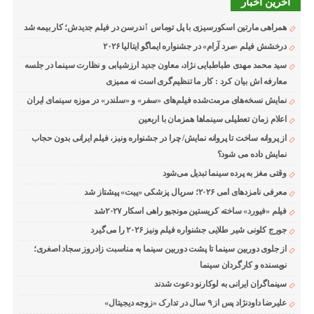
آخرین اخبار
همراهی مارتین اسکورسیزی با پل توماس ٱندرسن در فیلم جدیدش؛ کار بیمه شد
درخشش فیلم «مرد آرام» در جشنواره ایماگو ایتالیا ۲۰۲۶
سید محمد مهدی طباطبایی نژاد، معاون جدید ارزشیابی و نظارت سینما در جلسه
معارفه اش بیان کرد : کار ما تنظیم‌گری است نه ممیزی
نمایش نسخه‌های مرمت‌شده فیلم‌های «سفر» و «سلندر» در موزه سینمای ایران
اعلام زمان تعطیلی سینماها همزمان با اربعین
از پروانه ساخت تا پروانه نمایش/ چرا در جشنواره ونیز، فیلم ایرانی بدون حجاب
نمایش داده می شود؟
وقتی مغز به پرده سینما تبدیل می‌شود
معرفی نامزدهای امی ۲۰۲۶؛ سریال پزشکی «پیت» پیشتاز شد
فیلم «فیورد» ساخته کریستین مونجیو راهی اسکار ۲۰۲۷شد
جورج کلونی شیر طلایی جشنواره فیلم ونیز ۲۰۲۶ را می‌گیرد
از جلوی دوربین سینما تا پشت دوربین سینما به مناسبت زادروز سجاد اصغری؛
نویسنده و کارگردان سینما
سینماگران ایرانی به لوکارنو دعوت شدند
علیرضا داودنژاد پس از ۹ سال در تدارک «زوجه دیجیتال»