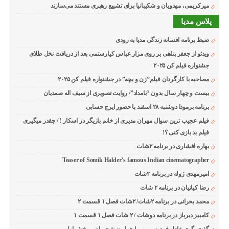
میرکریمی، مهدویان و شکیبانیا برای تشییع رهبری مستند می‌سازند
پلاس مدیا
ضبط برنامه افسانه زندگی مدیا به زودی
ویدئو از جعفر پناهی بر روی مزار عباس کیارستمی بعد از دریافت نخل طلای
جشنواره فیلم کن ۲۰۲۵
مصاحبه با کارگردان فیلم”زن و بچه” در جشنواره فیلم کن ۲۰۲۵
بیست و چهار سال بدون “بامداد”/ روایت تصویری از سیف اله صمدیان
برنامه برمودا دوشنبه ۲۸ اسفند با حضور ایرج حسابی
فیلم عجیب ترین سوال مهران مدیری از خانم بازیگر در اسکار ! / چقدر میگیری
فیلم بد بازی کنی ؟!
بهاره افشاری در برنامه ۲شات
Teaser of Somik Halder’s famous Indian cinematographer
امیرمهدی ژوله در برنامه ۲شات
رضا کیانیان در برنامه ۲ شات
محمد بحرانی در برنامه ۲شات/ ۲شات فصل ۱ قسمت ۲
کامبیز دیرباز در برنامه دوشات / ۲ شات فصل ۱ قسمت ۱