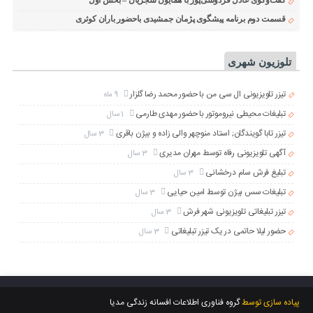
گفت‌وگوی عادل فردوسی‌پور با همایون شجریان – بخش اول
قسمت دوم برنامه پیشگوی پژمان جمشیدی باحضور باران کوثری
تلوزیون شهری
تیزر تلویزیونی ال سی من با حضور محمد رضا گلزار
9 ماه
تبلیغات محیطی نیروموتور با حضور مهدی طارمی
1 سال
تیزر تابا گویندگان; استاد منوچهر والی زاده و بیژن باقری
3 سال
آگهی تلویزیونی رفاه توسط مهران مدیری
3 سال
تبلیغ فرش سام درخشانی
3 سال
تبلیغات سس بیژن توسط امین حیایی
3 سال
تیزر تبلیغاتی تلویزیونی شهر فرش
3 سال
حضور لیلا حاتمی در یک تیزر تبلیغاتی
3 سال
پیاده سازی توسط
گروه فناوری اطلاعات افسانه زندگی مدیا