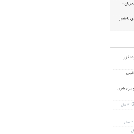
جریان –
ی باحضور
ا گلزار
طارمی
و بیژن باقری
3 سال
3 سال