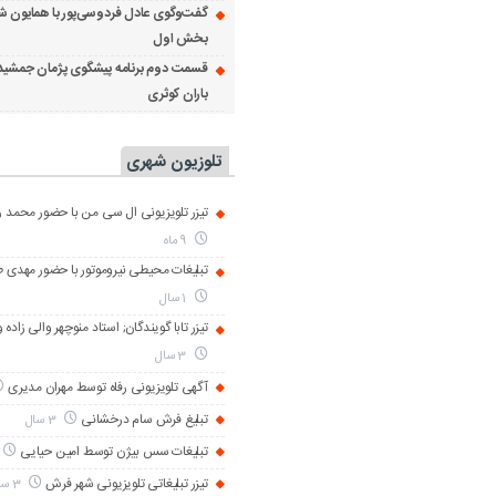
گفت‌وگوی عادل فردوسی‌پور با همایون ش
بخش اول
قسمت دوم برنامه پیشگوی پژمان جمشید
باران کوثری
تلوزیون شهری
تیزر تلویزیونی ال سی من با حضور محمد رض
9 ماه
تبلیغات محیطی نیروموتور با حضور مهدی 
1 سال
تیزر تابا گویندگان; استاد منوچهر والی زاده 
3 سال
آگهی تلویزیونی رفاه توسط مهران مدیری
تبلیغ فرش سام درخشانی
3 سال
تبلیغات سس بیژن توسط امین حیایی
تیزر تبلیغاتی تلویزیونی شهر فرش
3 سال