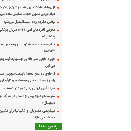
از پروانه ساخت تا پروانه نمایش/ چرا در ج
فیلم ایرانی بدون حجاب نمایش داده می
وقتی مغز به پرده سینما تبدیل می‌شود
معرفی نامزدهای امی ۲۰۲۶؛ س
پیشتاز شد
فیلم «فیورد» ساخته کریستین مونجیو راهی
۲۰۲۷شد
می‌گیرد
از جلوی دوربین سینما تا پشت دوربین سین
زادروز سجاد اصغری؛ نویسنده و کارگردان 
سینماگران ایرانی به لوکارنو دعوت شدند
علیرضا داودنژاد پس از ۹ سال در تد
دیجیتال»
میرکریمی، مهدویان و شکیبانیا برای تشیی
مستند می‌سازند
پلاس مدیا