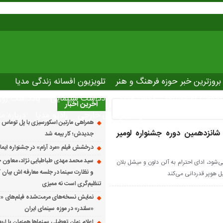
بروزترین خبر حوزه فرهنگ و هنر
تلویزیون افسانه زندگی مدیا
صاصی نوروسینما
پلاس مدیا
یادداشت سینمایی
یادداشت روز
آخرین اخبار
The latest ne
دانلود فیلم های خارجی
رادیو مدیا
درباره ما
همراهی مارتین اسکورسیزی با پل توماس ٱ
 شانزدهمین دوره جشنواره لومیر
جدیدش؛ کار بیمه شد
درخشش فیلم «مرد آرام» در جشنواره ایماگو ایت
سید محمد مهدی طباطبایی نژاد، معاون ج
می‌شود، ادای احترام به آلن دلون و میشل بلان
و نظارت سینما در جلسه معارفه اش بیان کرد
ابل هوپر قدردانی می‌کند
تنظیم‌گری است نه ممیزی
نمایش نسخه‌های مرمت‌شده فیلم‌های «
«سلندر» در موزه سینمای ایران
اعلام زمان تعطیلی سینماها همزمان با ارب