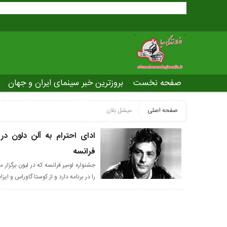
صفحه نخست
بروزترین خبر سینمای ایران و جهان
بروزترین خبر مراسم آکادمی افسانه زندگی
صفحه اخت
صفحه اصلی
میشل بلان
عصر جدید
تلویزیون شهری
ws of world cinema
ادای احترام به آلن دلون در
فرانسه
جشنواره لومیر فرانسه که در لیون برگزار 
را در برنامه دارد و از کوستا گاوراس و ایز