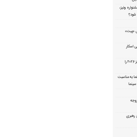
شنواره ونیز،
 شود؟
ریال پزشکی «پیت»
 اسکار
جورج کلونی شیر طلایی جشنواره فیلم ونیز ۲۰۲۶ را
ما به مناسبت
سینما
ارک «زوجه
ع رهبری