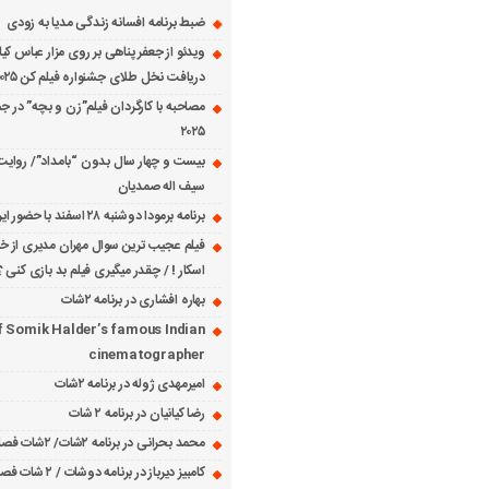
ضبط برنامه افسانه زندگی مدیا به زودی
ویدئو از جعفر پناهی بر روی مزار عباس کی
دریافت نخل طلای جشنواره فیلم کن ۲۰۲۵
مصاحبه با کارگردان فیلم”زن و بچه” در جش
۲۰۲۵
بیست و چهار سال بدون “بامداد”/ روایت
سیف اله صمدیان
برنامه برمودا دوشنبه ۲۸ اسفند با حضور ایرج حسابی
فیلم عجیب ترین سوال مهران مدیری از خانم
اسکار ! / چقدر میگیری فیلم بد بازی کنی ؟
بهاره افشاری در برنامه ۲شات
f Somik Halder’s famous Indian
cinematographer
امیرمهدی ژوله در برنامه ۲شات
رضا کیانیان در برنامه ۲ شات
محمد بحرانی در برنامه ۲شات/ ۲شات فصل ۱ قسمت ۲
کامبیز دیرباز در برنامه دوشات / ۲ شات فصل ۱ قسمت ۱