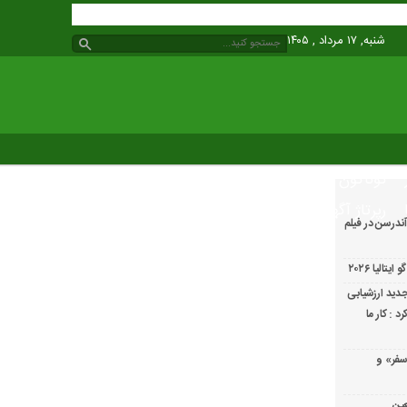
شنبه, ۱۷ مرداد , ۱۴۰۵
گوناگون
رپرتاژ آگهی
ندرسن در فیلم
الیا ۲۰۲۶
دید ارزشیابی
 : کار ما
سفر» و
عین