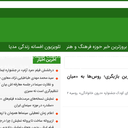
بروزترین خبر حوزه فرهنگ و هنر
تلویزیون افسانه زندگی مدیا
صاصی نوروسینما
پلاس مدیا
یادداشت سینمایی
یادداشت روز
آخرین اخبار
The latest ne
دانلود فیلم های خارجی
رادیو مدیا
درباره ما
درخشش فیلم «مرد آرام» در جشنواره ایماگو ایت
رین بازیگری؛ روس‌ها به «میان
سید محمد مهدی طباطبایی نژاد، معاون ج
و نظارت سینما در جلسه معارفه اش بیان کرد
تنظیم‌گری است نه ممیزی
«میان صخره‌ها» در بخش مسابقه سینمای کودک جشنواره «درون خانوادگی» روسیه ۲
نمایش نسخه‌های مرمت‌شده فیلم‌های «
«سلندر» در موزه سینمای ایران
اعلام زمان تعطیلی سینماها همزمان با ارب
از پروانه ساخت تا پروانه نمایش/ چرا در ج
فیلم ایرانی بدون حجاب نمایش داده می