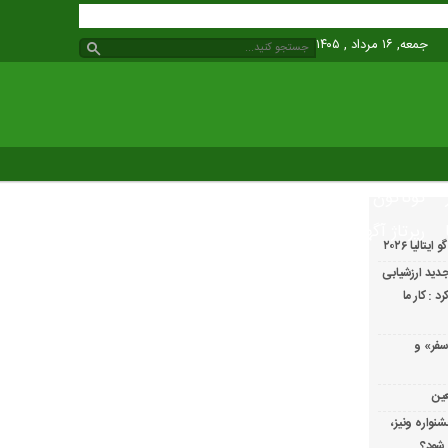
جمعه, ۱۶ مرداد , ۱۴۰۵
گوناگون
رپرتاژ آگهی
الیا ۲۰۲۶
دید ارزشیابی
 : کار ما
سفر» و
عین
شنواره ونیز،
 شود؟