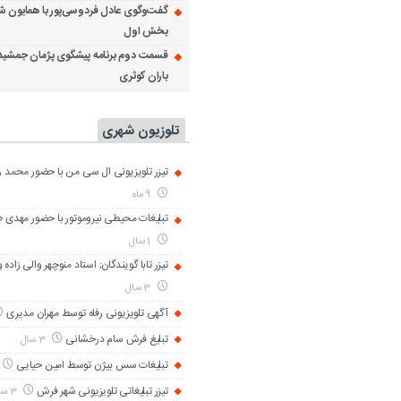
گفت‌وگوی عادل فردوسی‌پور با همایون ش
بخش اول
قسمت دوم برنامه پیشگوی پژمان جمشید
باران کوثری
تلوزیون شهری
تیزر تلویزیونی ال سی من با حضور محمد رض
9 ماه
تبلیغات محیطی نیروموتور با حضور مهدی 
1 سال
تیزر تابا گویندگان; استاد منوچهر والی زاده 
3 سال
آگهی تلویزیونی رفاه توسط مهران مدیری
تبلیغ فرش سام درخشانی
3 سال
تبلیغات سس بیژن توسط امین حیایی
تیزر تبلیغاتی تلویزیونی شهر فرش
3 سال