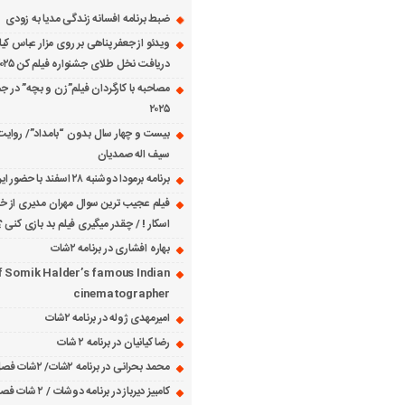
ضبط برنامه افسانه زندگی مدیا به زودی
ویدئو از جعفر پناهی بر روی مزار عباس کی
دریافت نخل طلای جشنواره فیلم کن ۲۰۲۵
مصاحبه با کارگردان فیلم”زن و بچه” در جش
۲۰۲۵
بیست و چهار سال بدون “بامداد”/ روایت
سیف اله صمدیان
برنامه برمودا دوشنبه ۲۸ اسفند با حضور ایرج حسابی
فیلم عجیب ترین سوال مهران مدیری از خانم
اسکار ! / چقدر میگیری فیلم بد بازی کنی ؟
بهاره افشاری در برنامه ۲شات
f Somik Halder’s famous Indian
cinematographer
امیرمهدی ژوله در برنامه ۲شات
رضا کیانیان در برنامه ۲ شات
محمد بحرانی در برنامه ۲شات/ ۲شات فصل ۱ قسمت ۲
کامبیز دیرباز در برنامه دوشات / ۲ شات فصل ۱ قسمت ۱