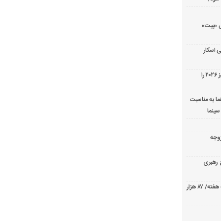
ریال پزشکی «پیت»
 اسکار
جورج کلونی شیر طلایی جشنواره فیلم ونیز ۲۰۲۶ را
ما به مناسبت
سینما
ارک «زوجه
ع رهبری
صدرنشینی قاطع «تهران کنارت» در گیشه هفته/ ۸۷ هزار