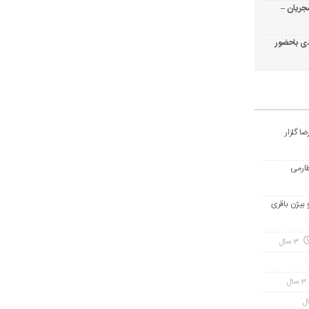
جریان –
ی باحضور
ا گلزار
طارمی
و بیژن باقری
3 سال
3 سال