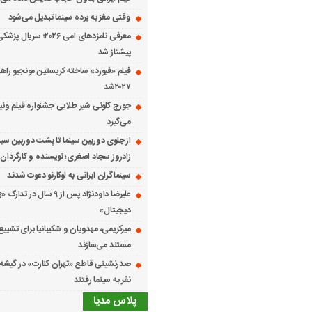
وقتی مغز به پرده سینما تبدیل می‌شود
معرفی نامزدهای امی ۲۰۲۶؛ س
پیشتاز شد
فیلم «فیورد» ساخته کریستین مونجیو راهی
۲۰۲۷شد
می‌گیرد
از جلوی دوربین سینما تا پشت دوربین سین
زادروز سجاد اصغری؛ نویسنده و کارگردان 
سینماگران ایرانی به لوکارنو دعوت شدند
علیرضا داودنژاد پس از ۹ سال در تد
دیجیتال»
میرکریمی، مهدویان و شکیبانیا برای تشیی
مستند می‌سازند
نفر به سینما رفتند
پلاس مدیا