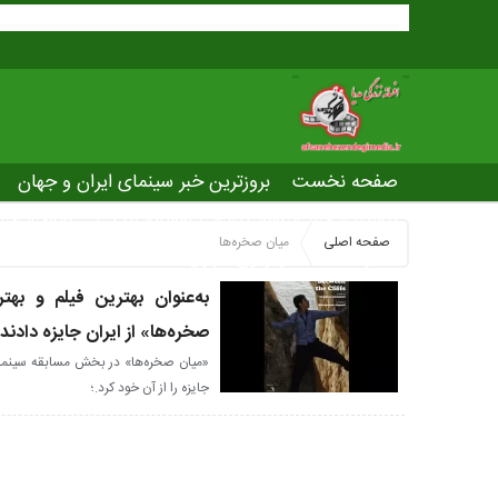
صفحه نخست
بروزترین خبر سینمای ایران و جهان
بروزترین خبر مراسم آکادمی افسانه زندگی
صفحه اخت
صفحه اصلی
میان صخره‌ها
عصر جدید
تلویزیون شهری
ws of world cinema
به‌عنوان بهترین فیلم و بهت
صخره‌ها» از ایران جایزه دادند
جایزه را از آن خود کرد.؛