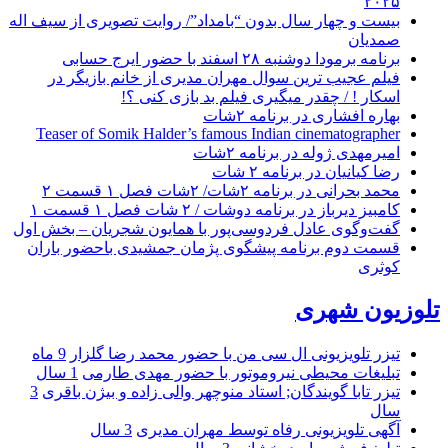
۲۰۲۵
بیست و چهار سال بدون “بامداد”/ روایت تصویری از سیف اله
صمدیان
برنامه برمودا دوشنبه ۲۸ اسفند با حضور ایرج حسابی
فیلم عجیب ترین سوال مهران مدیری از خانم بازیگر در
اسکار ! / چقدر میگیری فیلم بد بازی کنی ؟!
بهاره افشاری در برنامه ۲شات
Teaser of Somik Halder’s famous Indian cinematographer
امیرمهدی ژوله در برنامه ۲شات
رضا کیانیان در برنامه ۲ شات
محمد بحرانی در برنامه ۲شات/ ۲شات فصل ۱ قسمت ۲
کامبیز دیرباز در برنامه دوشات / ۲ شات فصل ۱ قسمت ۱
گفت‌وگوی عادل فردوسی‌پور با همایون شجریان – بخش اول
قسمت دوم برنامه پیشگوی پژمان جمشیدی باحضور باران
کوثری
تلوزیون شهری
تیزر تلویزیونی ال سی من با حضور محمد رضا گلزار
9 ماه
تبلیغات محیطی نیروموتور با حضور مهدی طارمی
1 سال
تیزر تابا گویندگان; استاد منوچهر والی زاده و بیژن باقری
3
سال
آگهی تلویزیونی رفاه توسط مهران مدیری
3 سال