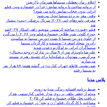
اعلام زمان تعطیلی سینماها همزمان با اربعین
از پروانه ساخت تا پروانه نمایش/ چرا در جشنواره ونیز، فیلم
ایرانی بدون حجاب نمایش داده می شود؟
وقتی مغز به پرده سینما تبدیل می‌شود
معرفی نامزدهای امی ۲۰۲۶؛ سریال پزشکی «پیت» پیشتاز
شد
فیلم «فیورد» ساخته کریستین مونجیو راهی اسکار ۲۰۲۷شد
جورج کلونی شیر طلایی جشنواره فیلم ونیز ۲۰۲۶ را می‌گیرد
از جلوی دوربین سینما تا پشت دوربین سینما به مناسبت
زادروز سجاد اصغری؛ نویسنده و کارگردان سینما
سینماگران ایرانی به لوکارنو دعوت شدند
علیرضا داودنژاد پس از ۹ سال در تدارک «زوجه دیجیتال»
میرکریمی، مهدویان و شکیبانیا برای تشییع رهبری مستند
می‌سازند
صدرنشینی قاطع «تهران کنارت» در گیشه هفته/ ۸۷ هزار نفر
به سینما رفتند
پلاس مدیا
ضبط برنامه افسانه زندگی مدیا به زودی
ویدئو از جعفر پناهی بر روی مزار عباس کیارستمی بعد از
دریافت نخل طلای جشنواره فیلم کن ۲۰۲۵
مصاحبه با کارگردان فیلم”زن و بچه” در جشنواره فیلم کن