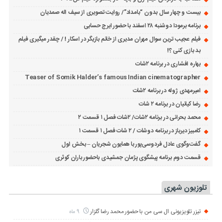
بیست و چهار سال بدون “بامداد”/ روایت تصویری از سیف اله صمدیان
برنامه برمودا دوشنبه ۲۸ اسفند با حضور ایرج حسابی
فیلم عجیب ترین سوال مهران مدیری از خانم بازیگر در اسکار ! / چقدر میگیری فیلم
بد بازی کنی ؟!
بهاره افشاری در برنامه ۲شات
Teaser of Somik Halder’s famous Indian cinematographer
امیرمهدی ژوله در برنامه ۲شات
رضا کیانیان در برنامه ۲ شات
محمد بحرانی در برنامه ۲شات/ ۲شات فصل ۱ قسمت ۲
کامبیز دیرباز در برنامه دوشات / ۲ شات فصل ۱ قسمت ۱
گفت‌وگوی عادل فردوسی‌پور با همایون شجریان – بخش اول
قسمت دوم برنامه پیشگوی پژمان جمشیدی باحضور باران کوثری
تلوزیون شهری
تیزر تلویزیونی ال سی من با حضور محمد رضا گلزار
9 ماه