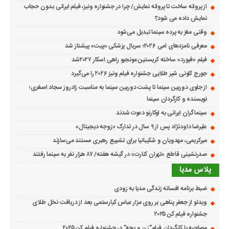
از پروانه ساخت تا پروانه نمایش/ چرا در جشنواره ونیز، فیلم ایرانی بدون حجاب
نمایش داده می شود؟
وقتی مغز به پرده سینما تبدیل می‌شود
معرفی نامزدهای امی ۲۰۲۶؛ سریال پزشکی «پیت» پیشتاز شد
فیلم «فیورد» ساخته کریستین مونجیو راهی اسکار ۲۰۲۷شد
جورج کلونی شیر طلایی جشنواره فیلم ونیز ۲۰۲۶ را می‌گیرد
از جلوی دوربین سینما تا پشت دوربین سینما به مناسبت زادروز سجاد اصغری؛
نویسنده و کارگردان سینما
سینماگران ایرانی به لوکارنو دعوت شدند
علیرضا داودنژاد پس از ۹ سال در تدارک «زوجه دیجیتال»
میرکریمی، مهدویان و شکیبانیا برای تشییع رهبری مستند می‌سازند
صدرنشینی قاطع «تهران کنارت» در گیشه هفته/ ۸۷ هزار نفر به سینما رفتند
پلاس مدیا
ضبط برنامه افسانه زندگی مدیا به زودی
ویدئو از جعفر پناهی بر روی مزار عباس کیارستمی بعد از دریافت نخل طلای
جشنواره فیلم کن ۲۰۲۵
مصاحبه با کارگردان فیلم”زن و بچه” در جشنواره فیلم کن ۲۰۲۵