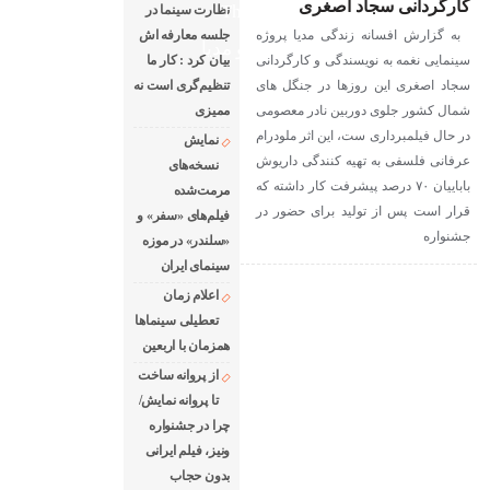
کارگردانی سجاد اصغری
The latest news of world cinema
نظارت سینما در
به گزارش افسانه زندگی مدیا پروژه
جلسه معارفه اش
دانلود فیلم های خارجی
رادیو مدیا
سینمایی نغمه به نویسندگی و کارگردانی
بیان کرد : کار ما
درباره ما
رپرتاژ آگهی
سجاد اصغری این روزها در جنگل های
تنظیم‌گری است نه
شمال کشور جلوی دوربین نادر معصومی
ممیزی
در حال فیلمبرداری ست، این اثر ملودرام
نمایش
عرفانی فلسفی به تهیه کنندگی داریوش
نسخه‌های
باباییان ۷۰ درصد پیشرفت کار داشته که
مرمت‌شده
قرار است پس از تولید برای حضور در
فیلم‌های «سفر» و
جشنواره
«سلندر» در موزه
سینمای ایران
اعلام زمان
تعطیلی سینماها
همزمان با اربعین
از پروانه ساخت
تا پروانه نمایش/
چرا در جشنواره
ونیز، فیلم ایرانی
بدون حجاب