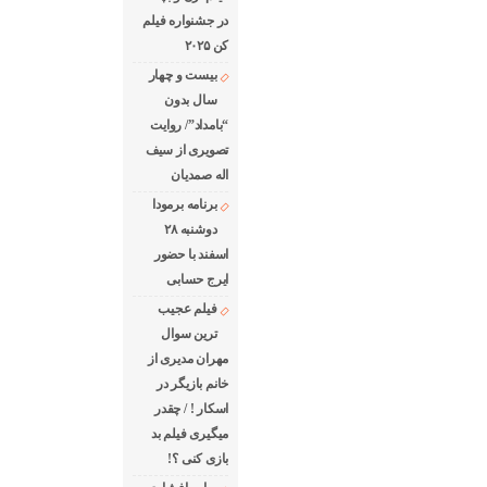
در جشنواره فیلم
کن ۲۰۲۵
بیست و چهار
سال بدون
“بامداد”/ روایت
تصویری از سیف
اله صمدیان
برنامه برمودا
دوشنبه ۲۸
اسفند با حضور
ایرج حسابی
فیلم عجیب
ترین سوال
مهران مدیری از
خانم بازیگر در
اسکار ! / چقدر
میگیری فیلم بد
بازی کنی ؟!