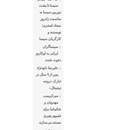
سینما تا پشت
دوربین سینما به
مناسبت زادروز
سجاد اصغری؛
نویسنده و
کارگردان سینما
سینماگران
ایرانی به لوکارنو
دعوت شدند
علیرضا داودنژاد
پس از ۹ سال در
تدارک «زوجه
دیجیتال»
میرکریمی،
مهدویان و
شکیبانیا برای
تشییع رهبری
مستند می‌سازند