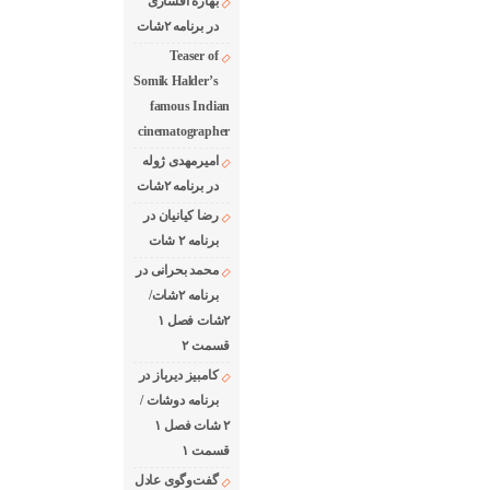
بهاره افشاری
در برنامه ۲شات
Teaser of
Somik Halder’s
famous Indian
cinematographer
امیرمهدی ژوله
در برنامه ۲شات
رضا کیانیان در
برنامه ۲ شات
محمد بحرانی در
برنامه ۲شات/
۲شات فصل ۱
قسمت ۲
کامبیز دیرباز در
برنامه دوشات /
۲ شات فصل ۱
قسمت ۱
گفت‌وگوی عادل