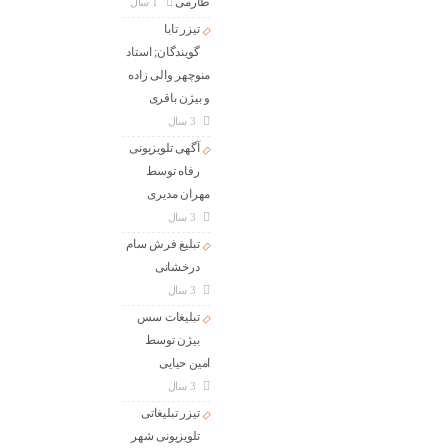
طارمی
1 سال
تیزر تابا
گویندگان; استاد
منوچهر والی زاده
و بیژن باقری
3 سال
آگهی تلویزیونی
رفاه توسط
مهران مدیری
3 سال
تبلیغ فرش سام
درخشانی
3 سال
تبلیغات سس
بیژن توسط
امین حیایی
3 سال
تیزر تبلیغاتی
تلویزیونی شهر