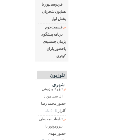
فردوسی‌پور با
همایون شجریان –
بخش اول
قسمت دوم
برنامه پیشگوی
پژمان جمشیدی
باحضور باران
کوثری
تلوزیون
شهری
تیزر تلویزیونی
ال سی من با
حضور محمد رضا
گلزار
9 ماه
تبلیغات محیطی
نیروموتور با
حضور مهدی