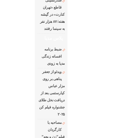
صدرنشینی
قاطع «تهران
کنارت» در گیشه
هفته/ ۸۷ هزار نفر
به سینما رفتند
پلاس مدیا
ضبط برنامه
افسانه زندگی
مدیا به زودی
ویدئو از جعفر
پناهی بر روی
مزار عباس
کیارستمی بعد از
دریافت نخل طلای
جشنواره فیلم کن
۲۰۲۵
مصاحبه با
کارگردان
فیلم”زن و بچه”