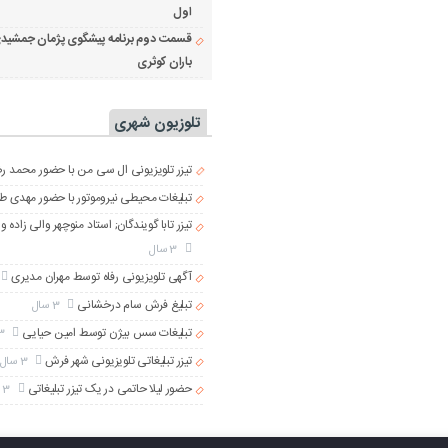
اول
قسمت دوم برنامه پیشگوی پژمان جمشیدی
باران کوثری
تلوزیون شهری
تیزر تلویزیونی ال سی من با حضور محمد رضا
تبلیغات محیطی نیروموتور با حضور مهدی ط
تیزر تابا گویندگان; استاد منوچهر والی زاده و
3 سال
آگهی تلویزیونی رفاه توسط مهران مدیری
تبلیغ فرش سام درخشانی
3 سال
تبلیغات سس بیژن توسط امین حیایی
3 سال
تیزر تبلیغاتی تلویزیونی شهر فرش
3 سال
حضور لیلا حاتمی در یک تیزر تبلیغاتی
3 سال