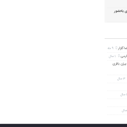
 باحضور
 گلزار
9 ماه
ارمی
1 سال
 بیژن باقری
3 سال