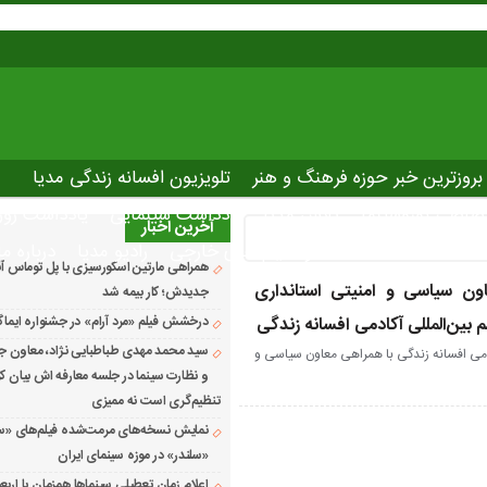
بروزترین خبر حوزه فرهنگ و هنر
تلویزیون افسانه زندگی مدیا
صاصی نوروسینما
پلاس مدیا
یادداشت سینمایی
یادداشت روز
آخرین اخبار
The latest ne
دانلود فیلم های خارجی
رادیو مدیا
درباره ما
همراهی مارتین اسکورسیزی با پل توماس ٱن
ن سیاسی و امنیتی استانداری
جدیدش؛ کار بیمه شد
 بین‌المللی آکادمی افسانه زندگی
درخشش فیلم «مرد آرام» در جشنواره ایماگو ایتا
سید محمد مهدی طباطبایی نژاد، معاون جد
می افسانه زندگی با همراهی معاون سیاسی و
و نظارت سینما در جلسه معارفه اش بیان کرد 
تنظیم‌گری است نه ممیزی
نمایش نسخه‌های مرمت‌شده فیلم‌های «س
«سلندر» در موزه سینمای ایران
اعلام زمان تعطیلی سینماها همزمان با اربع