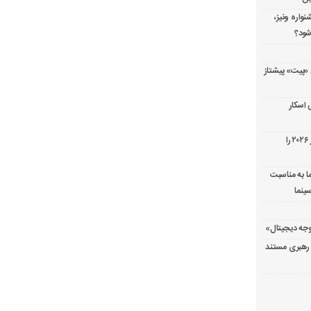
نواره ونیز،
شود؟
سریال پزشکی «پیت» پیشتاز
 اسکار
جورج کلونی شیر طلایی جشنواره فیلم ونیز ۲۰۲۶ را
ا به مناسبت
ینما
ع رهبری مستند