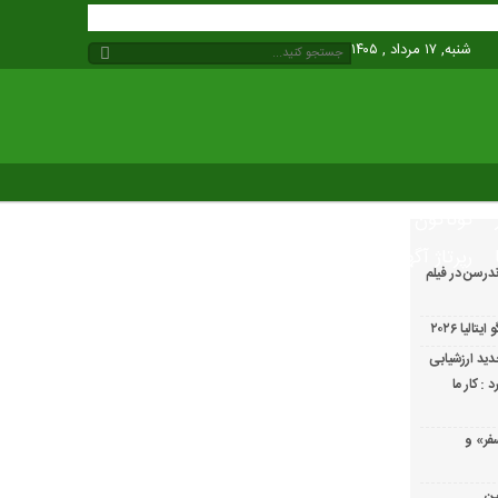
شنبه, ۱۷ مرداد , ۱۴۰۵
گوناگون
رپرتاژ آگهی
درسن در فیلم
لیا ۲۰۲۶
ید ارزشیابی
: کار ما
فر» و
ین