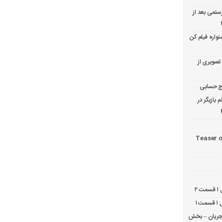
رستمی بعد از
نواره فیلم کن
تصویری از
 بازیگر در
Teaser o
شجریان – بخش