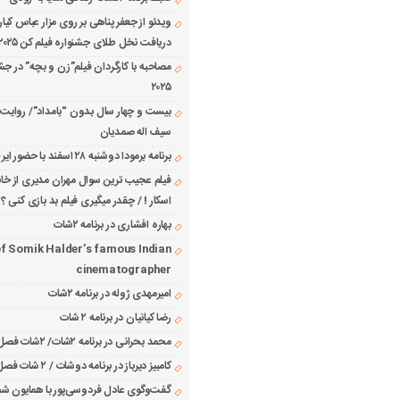
ویدئو از جعفر پناهی بر روی مزار عباس کیا
دریافت نخل طلای جشنواره فیلم کن ۲۰۲۵
مصاحبه با کارگردان فیلم”زن و بچه” در جش
۲۰۲۵
بیست و چهار سال بدون “بامداد”/ روایت 
سیف اله صمدیان
برنامه برمودا دوشنبه ۲۸ اسفند با حضور ایرج حسابی
فیلم عجیب ترین سوال مهران مدیری از خانم
اسکار ! / چقدر میگیری فیلم بد بازی کنی ؟!
بهاره افشاری در برنامه ۲شات
f Somik Halder’s famous Indian
cinematographer
امیرمهدی ژوله در برنامه ۲شات
رضا کیانیان در برنامه ۲ شات
محمد بحرانی در برنامه ۲شات/ ۲شات فصل ۱ قسمت ۲
کامبیز دیرباز در برنامه دوشات / ۲ شات فصل ۱ قسمت ۱
گفت‌وگوی عادل فردوسی‌پور با همایون 