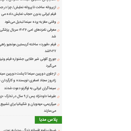
از پروانه ساخت تا پروانه نمایش/ چرا در جش
فیلم ایرانی بدون حجاب نمایش داده می 
وقتی مغز به پرده سینما تبدیل می‌شود
معرفی نامزدهای امی ۲۰۲۶؛ 
شد
فیلم «فیورد» ساخته کریستین مونجیو راهی
۲۰۲۷شد
می‌گیرد
از جلوی دوربین سینما تا پشت دوربین سینم
زادروز سجاد اصغری؛ نویسنده و کارگردان س
سینماگران ایرانی به لوکارنو دعوت شدند
علیرضا داودنژاد پس از ۹ سال در تدارک «زوجه دیجیتال»
میرکریمی، مهدویان و شکیبانیا برای تشیی
می‌سازند
پلاس مدیا
ضبط برنامه افسانه زندگی مدیا به زودی