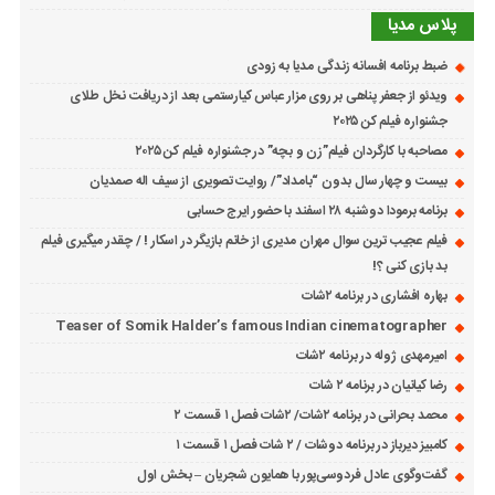
پلاس مدیا
ضبط برنامه افسانه زندگی مدیا به زودی
ویدئو از جعفر پناهی بر روی مزار عباس کیارستمی بعد از دریافت نخل طلای
جشنواره فیلم کن ۲۰۲۵
مصاحبه با کارگردان فیلم”زن و بچه” در جشنواره فیلم کن ۲۰۲۵
بیست و چهار سال بدون “بامداد”/ روایت تصویری از سیف اله صمدیان
برنامه برمودا دوشنبه ۲۸ اسفند با حضور ایرج حسابی
فیلم عجیب ترین سوال مهران مدیری از خانم بازیگر در اسکار ! / چقدر میگیری فیلم
بد بازی کنی ؟!
بهاره افشاری در برنامه ۲شات
Teaser of Somik Halder’s famous Indian cinematographer
امیرمهدی ژوله در برنامه ۲شات
رضا کیانیان در برنامه ۲ شات
محمد بحرانی در برنامه ۲شات/ ۲شات فصل ۱ قسمت ۲
کامبیز دیرباز در برنامه دوشات / ۲ شات فصل ۱ قسمت ۱
گفت‌وگوی عادل فردوسی‌پور با همایون شجریان – بخش اول