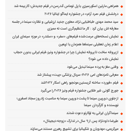
همراهی مارتین اسکورسیزی با پل توماس ٱندرسن در فیلم جدیدش؛ کار بیمه شد
درخشش فیلم «مرد آرام» در جشنواره ایماگو ایتالیا ۲۰۲۶
سید محمد مهدی طباطبایی نژاد، معاون جدید ارزشیابی و نظارت سینما در جلسه
معارفه اش بیان کرد : کار ما تنظیم‌گری است نه ممیزی
نمایش نسخه‌های مرمت‌شده فیلم‌های «سفر» و «سلندر» در موزه سینمای ایران
اعلام زمان تعطیلی سینماها همزمان با اربعین
از پروانه ساخت تا پروانه نمایش/ چرا در جشنواره ونیز، فیلم ایرانی بدون حجاب
نمایش داده می شود؟
وقتی مغز به پرده سینما تبدیل می‌شود
معرفی نامزدهای امی ۲۰۲۶؛ سریال پزشکی «پیت» پیشتاز شد
فیلم «فیورد» ساخته کریستین مونجیو راهی اسکار ۲۰۲۷شد
جورج کلونی شیر طلایی جشنواره فیلم ونیز ۲۰۲۶ را می‌گیرد
از جلوی دوربین سینما تا پشت دوربین سینما به مناسبت زادروز سجاد اصغری؛
نویسنده و کارگردان سینما
سینماگران ایرانی به لوکارنو دعوت شدند
علیرضا داودنژاد پس از ۹ سال در تدارک «زوجه دیجیتال»
میرکریمی، مهدویان و شکیبانیا برای تشییع رهبری مستند می‌سازند