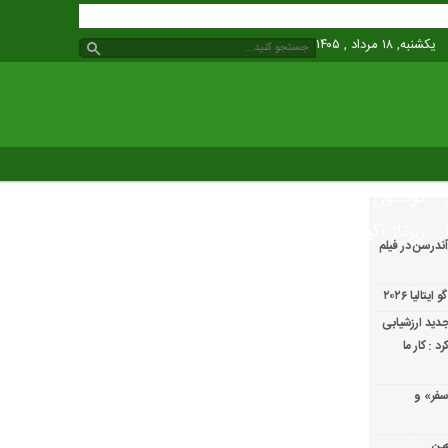
یکشنبه, ۱۸ مرداد , ۱۴۰۵
گوناگون
رپرتاژ آگهی
ندرسن در فیلم
الیا ۲۰۲۶
دید ارزشیابی
 : کار ما
سفر» و
عین