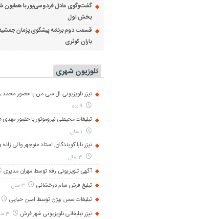
گفت‌وگوی عادل فردوسی‌پور با همایون ش
بخش اول
قسمت دوم برنامه پیشگوی پژمان جمشید
باران کوثری
تلوزیون شهری
تیزر تلویزیونی ال سی من با حضور محمد رض
9 ماه
تبلیغات محیطی نیروموتور با حضور مهدی 
1 سال
تیزر تابا گویندگان; استاد منوچهر والی زاده 
3 سال
آگهی تلویزیونی رفاه توسط مهران مدیری
تبلیغ فرش سام درخشانی
3 سال
تبلیغات سس بیژن توسط امین حیایی
تیزر تبلیغاتی تلویزیونی شهر فرش
3 سال