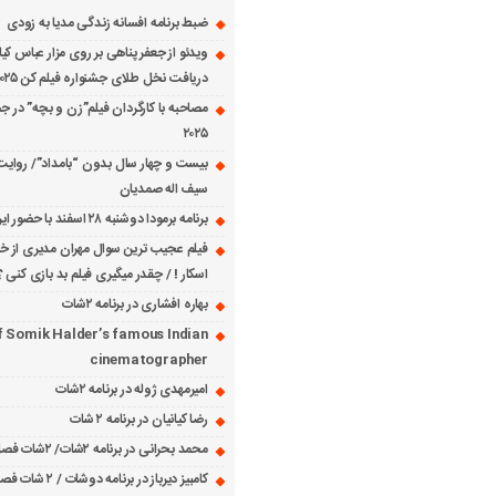
ضبط برنامه افسانه زندگی مدیا به زودی
ویدئو از جعفر پناهی بر روی مزار عباس کی
دریافت نخل طلای جشنواره فیلم کن ۲۰۲۵
مصاحبه با کارگردان فیلم”زن و بچه” در جش
۲۰۲۵
بیست و چهار سال بدون “بامداد”/ روایت
سیف اله صمدیان
برنامه برمودا دوشنبه ۲۸ اسفند با حضور ایرج حسابی
فیلم عجیب ترین سوال مهران مدیری از خانم
اسکار ! / چقدر میگیری فیلم بد بازی کنی ؟
بهاره افشاری در برنامه ۲شات
f Somik Halder’s famous Indian
cinematographer
امیرمهدی ژوله در برنامه ۲شات
رضا کیانیان در برنامه ۲ شات
محمد بحرانی در برنامه ۲شات/ ۲شات فصل ۱ قسمت ۲
کامبیز دیرباز در برنامه دوشات / ۲ شات فصل ۱ قسمت ۱