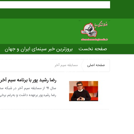
صفحه نخست
بروزترین خبر سینمای ایران و جهان
بروزترین خبر مراسم آکادمی افسانه زندگی
صفحه اخت
صفحه اصلی
مسابقه سیم آخر
عصر جدید
تلویزیون شهری
ws of world cinema
رضا رشید پور با برنامه سیم آخر
سال ۹۹ از مسابقه سیم آخر در شبکه
رضا رشیدپور برعهده داشت و به‌رغم برخی 