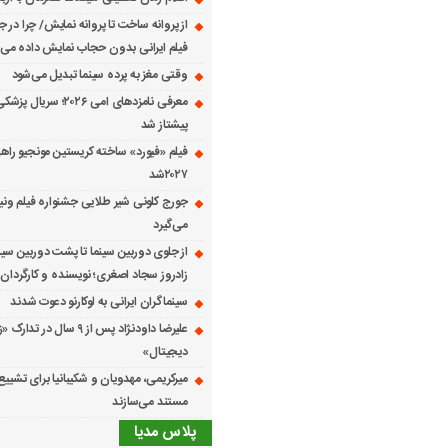
از پروانه ساخت تا پروانه نمایش/ چرا در ج
فیلم ایرانی بدون حجاب نمایش داده می
وقتی مغز به پرده سینما تبدیل می‌شود
معرفی نامزدهای امی ۲۰۲۶؛ س
پیشتاز شد
فیلم «فیورد» ساخته کریستین مونجیو راهی
۲۰۲۷شد
می‌گیرد
از جلوی دوربین سینما تا پشت دوربین سین
زادروز سجاد اصغری؛ نویسنده و کارگردان 
سینماگران ایرانی به لوکارنو دعوت شدند
علیرضا داودنژاد پس از ۹ سال در تد
دیجیتال»
میرکریمی، مهدویان و شکیبانیا برای تشیی
مستند می‌سازند
پلاس مدیا