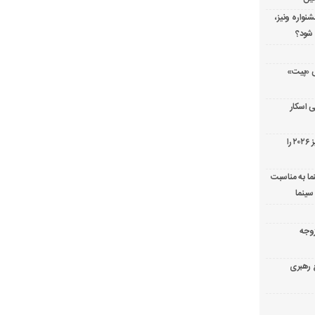
شنواره ونیز،
 شود؟
ریال پزشکی «پیت»
 اسکار
جورج کلونی شیر طلایی جشنواره فیلم ونیز ۲۰۲۶ را
ما به مناسبت
سینما
ارک «زوجه
ع رهبری