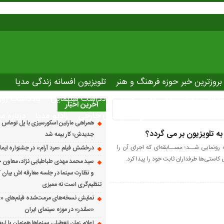
بروزترین خبر حوزه فرهنگ و هنر
تلویزیون افسانه زندگی مدیا
صاصی نوروسینما
پلاس مدیا
یادداشت سینمایی
یادداشت روز
آخرین اخبار
The latest ne
دانلود فیلم های خارجی
رادیو مدیا
درباره ما
همراهی مارتین اسکورسیزی با پل توماس ٱ
 به تلویزیون بر می گردد؟
جدیدش؛ کار بیمه شد
 سه رونمایی شــد؛ مســابقه‌ای که اجرای آن را
درخشش فیلم «مرد آرام» در جشنواره ایماگو ایت
کاستی‌ها طرفداران ثابت خود را پیدا کرد.
سید محمد مهدی طباطبایی نژاد، معاون ج
و نظارت سینما در جلسه معارفه اش بیان کرد
تنظیم‌گری است نه ممیزی
نمایش نسخه‌های مرمت‌شده فیلم‌های «
«سلندر» در موزه سینمای ایران
اعلام زمان تعطیلی سینماها همزمان با ارب