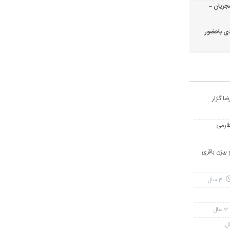
جریان –
ی باحضور
ا گلزار
طارمی
و بیژن باقری
3 سال
3 سال