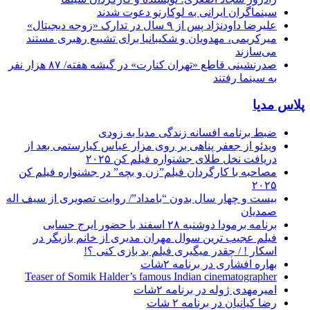
سینماگران ایرانی به لوکارنو دعوت شدند
علیرضا داودنژاد پس از ۹ سال در تدارک «زوجه دیجیتال»
میرکریمی، مهدویان و شکیبانیا برای تشییع رهبری مستند
می‌سازند
صدرنشینی قاطع «تهران کنارت» در گیشه هفته/ ۸۷ هزار نفر
به سینما رفتند
پلاس مدیا
ضبط برنامه افسانه زندگی مدیا به زودی
ویدئو از جعفر پناهی بر روی مزار عباس کیارستمی بعد از
دریافت نخل طلای جشنواره فیلم کن ۲۰۲۵
مصاحبه با کارگردان فیلم”زن و بچه” در جشنواره فیلم کن
۲۰۲۵
بیست و چهار سال بدون “بامداد”/ روایت تصویری از سیف اله
صمدیان
برنامه برمودا دوشنبه ۲۸ اسفند با حضور ایرج حسابی
فیلم عجیب ترین سوال مهران مدیری از خانم بازیگر در
اسکار ! / چقدر میگیری فیلم بد بازی کنی ؟!
بهاره افشاری در برنامه ۲شات
Teaser of Somik Halder’s famous Indian cinematographer
امیرمهدی ژوله در برنامه ۲شات
رضا کیانیان در برنامه ۲ شات