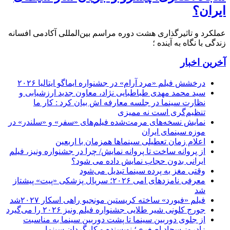
ایران؟
عملکرد و تاثیرگذاری هشت دوره مراسم بین‌المللی آکادمی افسانه
زندگی با نگاه به آینده ؛
آخرین اخبار
درخشش فیلم «مرد آرام» در جشنواره ایماگو ایتالیا ۲۰۲۶
سید محمد مهدی طباطبایی نژاد، معاون جدید ارزشیابی و
نظارت سینما در جلسه معارفه اش بیان کرد : کار ما
تنظیم‌گری است نه ممیزی
نمایش نسخه‌های مرمت‌شده فیلم‌های «سفر» و «سلندر» در
موزه سینمای ایران
اعلام زمان تعطیلی سینماها همزمان با اربعین
از پروانه ساخت تا پروانه نمایش/ چرا در جشنواره ونیز، فیلم
ایرانی بدون حجاب نمایش داده می شود؟
وقتی مغز به پرده سینما تبدیل می‌شود
معرفی نامزدهای امی ۲۰۲۶؛ سریال پزشکی «پیت» پیشتاز
شد
فیلم «فیورد» ساخته کریستین مونجیو راهی اسکار ۲۰۲۷شد
جورج کلونی شیر طلایی جشنواره فیلم ونیز ۲۰۲۶ را می‌گیرد
از جلوی دوربین سینما تا پشت دوربین سینما به مناسبت
زادروز سجاد اصغری؛ نویسنده و کارگردان سینما