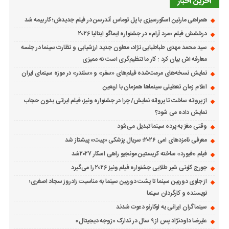
آخرین اخبار
همراهی مارتین اسکورسیزی با پل توماس ٱندرسن در فیلم جدیدش؛ کار بیمه شد
درخشش فیلم «مرد آرام» در جشنواره ایماگو ایتالیا ۲۰۲۶
سید محمد مهدی طباطبایی نژاد، معاون جدید ارزشیابی و نظارت سینما در جلسه
معارفه اش بیان کرد : کار ما تنظیم‌گری است نه ممیزی
نمایش نسخه‌های مرمت‌شده فیلم‌های «سفر» و «سلندر» در موزه سینمای ایران
اعلام زمان تعطیلی سینماها همزمان با اربعین
از پروانه ساخت تا پروانه نمایش/ چرا در جشنواره ونیز، فیلم ایرانی بدون حجاب
نمایش داده می شود؟
وقتی مغز به پرده سینما تبدیل می‌شود
معرفی نامزدهای امی ۲۰۲۶؛ سریال پزشکی «پیت» پیشتاز شد
فیلم «فیورد» ساخته کریستین مونجیو راهی اسکار ۲۰۲۷شد
جورج کلونی شیر طلایی جشنواره فیلم ونیز ۲۰۲۶ را می‌گیرد
از جلوی دوربین سینما تا پشت دوربین سینما به مناسبت زادروز سجاد اصغری؛
نویسنده و کارگردان سینما
سینماگران ایرانی به لوکارنو دعوت شدند
علیرضا داودنژاد پس از ۹ سال در تدارک «زوجه دیجیتال»