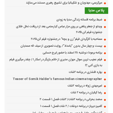
میرکریمی، مهدویان و شکیبانیا برای تشییع رهبری مستند می‌سازند
پلاس مدیا
ضبط برنامه افسانه زندگی مدیا به زودی
ویدئو از جعفر پناهی بر روی مزار عباس کیارستمی بعد از دریافت نخل طلای
جشنواره فیلم کن ۲۰۲۵
مصاحبه با کارگردان فیلم”زن و بچه” در جشنواره فیلم کن ۲۰۲۵
بیست و چهار سال بدون “بامداد”/ روایت تصویری از سیف اله صمدیان
برنامه برمودا دوشنبه ۲۸ اسفند با حضور ایرج حسابی
فیلم عجیب ترین سوال مهران مدیری از خانم بازیگر در اسکار ! / چقدر میگیری فیلم
بد بازی کنی ؟!
بهاره افشاری در برنامه ۲شات
Teaser of Somik Halder’s famous Indian cinematographer
امیرمهدی ژوله در برنامه ۲شات
رضا کیانیان در برنامه ۲ شات
محمد بحرانی در برنامه ۲شات/ ۲شات فصل ۱ قسمت ۲
کامبیز دیرباز در برنامه دوشات / ۲ شات فصل ۱ قسمت ۱