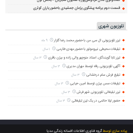
گفت‌وگوی عادل فردوسی‌پور با همایون شجریان – بخش اول
قسمت دوم برنامه پیشگوی پژمان جمشیدی باحضور باران کوثری
تلوزیون شهری
تیزر تلویزیونی ال سی من با حضور محمد رضا گلزار
9 ماه
تبلیغات محیطی نیروموتور با حضور مهدی طارمی
1 سال
تیزر تابا گویندگان; استاد منوچهر والی زاده و بیژن باقری
3 سال
آگهی تلویزیونی رفاه توسط مهران مدیری
3 سال
تبلیغ فرش سام درخشانی
3 سال
تبلیغات سس بیژن توسط امین حیایی
3 سال
تیزر تبلیغاتی تلویزیونی شهر فرش
3 سال
حضور لیلا حاتمی در یک تیزر تبلیغاتی
3 سال
پیاده سازی توسط
گروه فناوری اطلاعات افسانه زندگی مدیا