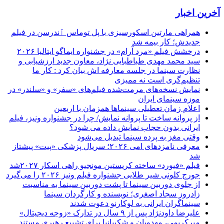
آخرین اخبار
همراهی مارتین اسکورسیزی با پل توماس ٱندرسن در فیلم
جدیدش؛ کار بیمه شد
درخشش فیلم «مرد آرام» در جشنواره ایماگو ایتالیا ۲۰۲۶
سید محمد مهدی طباطبایی نژاد، معاون جدید ارزشیابی و
نظارت سینما در جلسه معارفه اش بیان کرد : کار ما
تنظیم‌گری است نه ممیزی
نمایش نسخه‌های مرمت‌شده فیلم‌های «سفر» و «سلندر» در
موزه سینمای ایران
اعلام زمان تعطیلی سینماها همزمان با اربعین
از پروانه ساخت تا پروانه نمایش/ چرا در جشنواره ونیز، فیلم
ایرانی بدون حجاب نمایش داده می شود؟
وقتی مغز به پرده سینما تبدیل می‌شود
معرفی نامزدهای امی ۲۰۲۶؛ سریال پزشکی «پیت» پیشتاز
شد
فیلم «فیورد» ساخته کریستین مونجیو راهی اسکار ۲۰۲۷شد
جورج کلونی شیر طلایی جشنواره فیلم ونیز ۲۰۲۶ را می‌گیرد
از جلوی دوربین سینما تا پشت دوربین سینما به مناسبت
زادروز سجاد اصغری؛ نویسنده و کارگردان سینما
سینماگران ایرانی به لوکارنو دعوت شدند
علیرضا داودنژاد پس از ۹ سال در تدارک «زوجه دیجیتال»
میرکریمی، مهدویان و شکیبانیا برای تشییع رهبری مستند