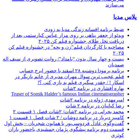
می‌سازند
پلاس مدیا
ضبط برنامه افسانه زندگی مدیا به زودی
ویدئو از جعفر پناهی بر روی مزار عباس کیارستمی بعد از
دریافت نخل طلای جشنواره فیلم کن ۲۰۲۵
مصاحبه با کارگردان فیلم”زن و بچه” در جشنواره فیلم کن
۲۰۲۵
بیست و چهار سال بدون “بامداد”/ روایت تصویری از سیف اله
صمدیان
برنامه برمودا دوشنبه ۲۸ اسفند با حضور ایرج حسابی
فیلم عجیب ترین سوال مهران مدیری از خانم بازیگر در
اسکار ! / چقدر میگیری فیلم بد بازی کنی ؟!
بهاره افشاری در برنامه ۲شات
Teaser of Somik Halder’s famous Indian cinematographer
امیرمهدی ژوله در برنامه ۲شات
رضا کیانیان در برنامه ۲ شات
محمد بحرانی در برنامه ۲شات/ ۲شات فصل ۱ قسمت ۲
کامبیز دیرباز در برنامه دوشات / ۲ شات فصل ۱ قسمت ۱
گفت‌وگوی عادل فردوسی‌پور با همایون شجریان – بخش اول
قسمت دوم برنامه پیشگوی پژمان جمشیدی باحضور باران
کوثری