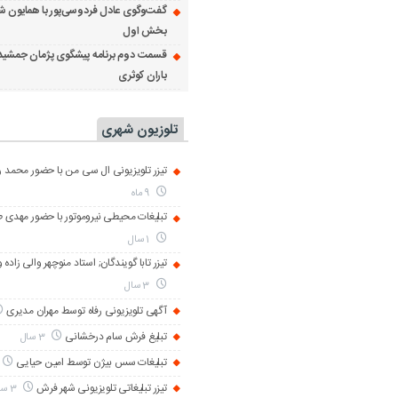
گفت‌وگوی عادل فردوسی‌پور با همایون ش
بخش اول
قسمت دوم برنامه پیشگوی پژمان جمشید
باران کوثری
تلوزیون شهری
تیزر تلویزیونی ال سی من با حضور محمد رض
9 ماه
تبلیغات محیطی نیروموتور با حضور مهدی 
1 سال
تیزر تابا گویندگان; استاد منوچهر والی زاده 
3 سال
آگهی تلویزیونی رفاه توسط مهران مدیری
تبلیغ فرش سام درخشانی
3 سال
تبلیغات سس بیژن توسط امین حیایی
تیزر تبلیغاتی تلویزیونی شهر فرش
3 سال