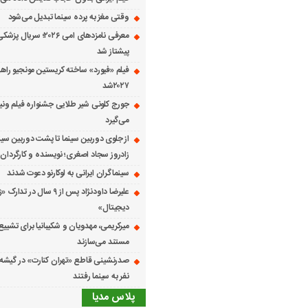
وقتی مغز به پرده سینما تبدیل می‌شود
معرفی نامزدهای امی ۲۰۲۶؛ س
پیشتاز شد
فیلم «فیورد» ساخته کریستین مونجیو راهی
۲۰۲۷شد
می‌گیرد
از جلوی دوربین سینما تا پشت دوربین سین
زادروز سجاد اصغری؛ نویسنده و کارگردان 
سینماگران ایرانی به لوکارنو دعوت شدند
علیرضا داودنژاد پس از ۹ سال در تد
دیجیتال»
میرکریمی، مهدویان و شکیبانیا برای تشیی
مستند می‌سازند
نفر به سینما رفتند
پلاس مدیا