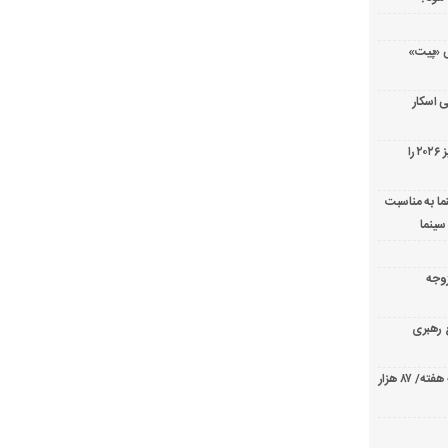
ریال پزشکی «پیت»
 اسکار
جورج کلونی شیر طلایی جشنواره فیلم ونیز ۲۰۲۶ را
ما به مناسبت
سینما
ارک «زوجه
ع رهبری
صدرنشینی قاطع «تهران کنارت» در گیشه هفته/ ۸۷ هزار