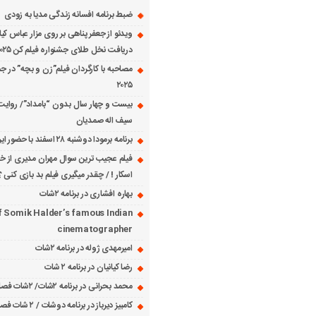
ضبط برنامه افسانه زندگی مدیا به زودی
ویدئو از جعفر پناهی بر روی مزار عباس کی
دریافت نخل طلای جشنواره فیلم کن ۲۰۲۵
مصاحبه با کارگردان فیلم”زن و بچه” در جش
۲۰۲۵
بیست و چهار سال بدون “بامداد”/ روایت
سیف اله صمدیان
برنامه برمودا دوشنبه ۲۸ اسفند با حضور ایرج حسابی
فیلم عجیب ترین سوال مهران مدیری از خانم
اسکار ! / چقدر میگیری فیلم بد بازی کنی ؟
بهاره افشاری در برنامه ۲شات
f Somik Halder’s famous Indian
cinematographer
امیرمهدی ژوله در برنامه ۲شات
رضا کیانیان در برنامه ۲ شات
محمد بحرانی در برنامه ۲شات/ ۲شات فصل ۱ قسمت ۲
کامبیز دیرباز در برنامه دوشات / ۲ شات فصل ۱ قسمت ۱