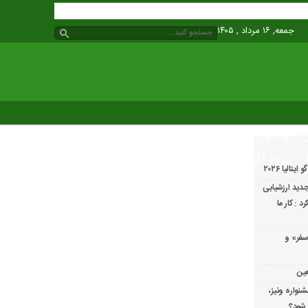
جمعه, ۱۶ مرداد , ۱۴۰۵
گوناگون
رپرتاژ آگهی
الیا ۲۰۲۶
دید ارزشیابی
 : کار ما
سفر» و
عین
شنواره ونیز،
 شود؟