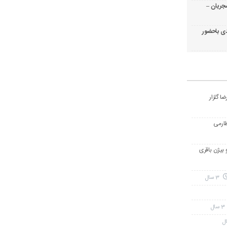
جریان –
ی باحضور
ا گلزار
طارمی
و بیژن باقری
3 سال
3 سال