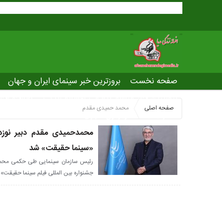
صفحه نخست
بروزترین خبر سینمای ایران و جهان
بروزترین خبر مراسم آکادمی افسانه زندگی
صفحه اخت
صفحه اصلی
محمد حمیدی مقدم
عصر جدید
تلویزیون شهری
ws of world cinema
محمدحمیدی مقدم دبیر نوزده
«سینما حقیقت» شد
رئیس سازمان سینمایی طی حکمی محمد 
جشنواره بین المللی فیلم سینما حقیقت»