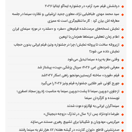
درخشش فیلم «مرد آرام» در جشنواره ایماگو ایتالیا ۲۰۲۶
سید محمد مهدی طباطبایی نژاد، معاون جدید ارزشیابی و نظارت سینما در جلسه
معارفه اش بیان کرد : کار ما تنظیم‌گری است نه ممیزی
نمایش نسخه‌های مرمت‌شده فیلم‌های «سفر» و «سلندر» در موزه سینمای ایران
اعلام زمان تعطیلی سینماها همزمان با اربعین
از پروانه ساخت تا پروانه نمایش/ چرا در جشنواره ونیز، فیلم ایرانی بدون حجاب
نمایش داده می شود؟
وقتی مغز به پرده سینما تبدیل می‌شود
معرفی نامزدهای امی ۲۰۲۶؛ سریال پزشکی «پیت» پیشتاز شد
فیلم «فیورد» ساخته کریستین مونجیو راهی اسکار ۲۰۲۷شد
جورج کلونی شیر طلایی جشنواره فیلم ونیز ۲۰۲۶ را می‌گیرد
از جلوی دوربین سینما تا پشت دوربین سینما به مناسبت زادروز سجاد اصغری؛
نویسنده و کارگردان سینما
سینماگران ایرانی به لوکارنو دعوت شدند
علیرضا داودنژاد پس از ۹ سال در تدارک «زوجه دیجیتال»
میرکریمی، مهدویان و شکیبانیا برای تشییع رهبری مستند می‌سازند
صدرنشینی قاطع «تهران کنارت» در گیشه هفته/ ۸۷ هزار نفر به سینما رفتند