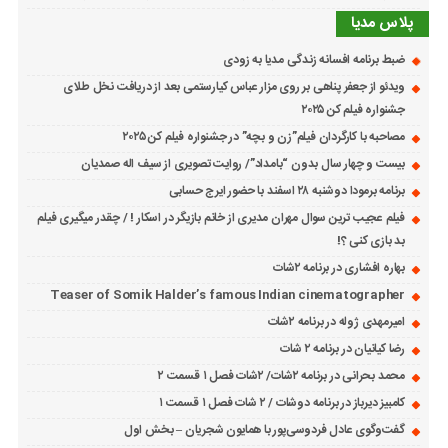
پلاس مدیا
ضبط برنامه افسانه زندگی مدیا به زودی
ویدئو از جعفر پناهی بر روی مزار عباس کیارستمی بعد از دریافت نخل طلای
جشنواره فیلم کن ۲۰۲۵
مصاحبه با کارگردان فیلم”زن و بچه” در جشنواره فیلم کن ۲۰۲۵
بیست و چهار سال بدون “بامداد”/ روایت تصویری از سیف اله صمدیان
برنامه برمودا دوشنبه ۲۸ اسفند با حضور ایرج حسابی
فیلم عجیب ترین سوال مهران مدیری از خانم بازیگر در اسکار ! / چقدر میگیری فیلم
بد بازی کنی ؟!
بهاره افشاری در برنامه ۲شات
Teaser of Somik Halder’s famous Indian cinematographer
امیرمهدی ژوله در برنامه ۲شات
رضا کیانیان در برنامه ۲ شات
محمد بحرانی در برنامه ۲شات/ ۲شات فصل ۱ قسمت ۲
کامبیز دیرباز در برنامه دوشات / ۲ شات فصل ۱ قسمت ۱
گفت‌وگوی عادل فردوسی‌پور با همایون شجریان – بخش اول