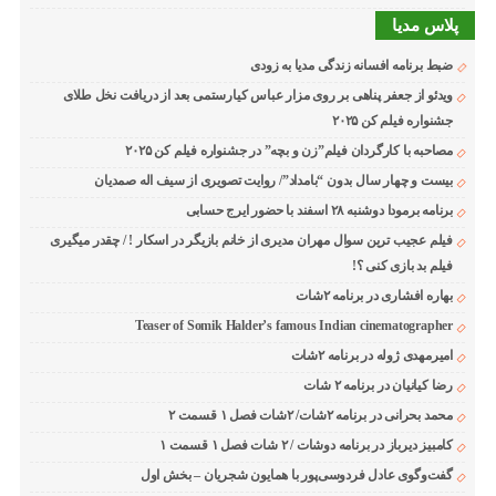
پلاس مدیا
ضبط برنامه افسانه زندگی مدیا به زودی
ویدئو از جعفر پناهی بر روی مزار عباس کیارستمی بعد از دریافت نخل طلای
جشنواره فیلم کن ۲۰۲۵
مصاحبه با کارگردان فیلم”زن و بچه” در جشنواره فیلم کن ۲۰۲۵
بیست و چهار سال بدون “بامداد”/ روایت تصویری از سیف اله صمدیان
برنامه برمودا دوشنبه ۲۸ اسفند با حضور ایرج حسابی
فیلم عجیب ترین سوال مهران مدیری از خانم بازیگر در اسکار ! / چقدر میگیری
فیلم بد بازی کنی ؟!
بهاره افشاری در برنامه ۲شات
Teaser of Somik Halder’s famous Indian cinematographer
امیرمهدی ژوله در برنامه ۲شات
رضا کیانیان در برنامه ۲ شات
محمد بحرانی در برنامه ۲شات/ ۲شات فصل ۱ قسمت ۲
کامبیز دیرباز در برنامه دوشات / ۲ شات فصل ۱ قسمت ۱
گفت‌وگوی عادل فردوسی‌پور با همایون شجریان – بخش اول