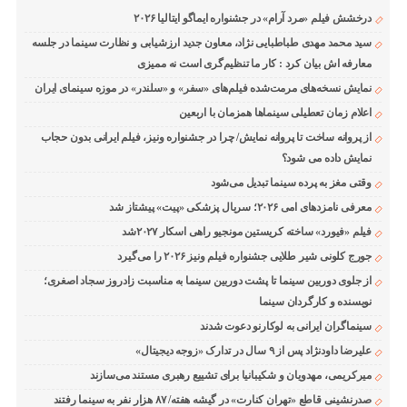
درخشش فیلم «مرد آرام» در جشنواره ایماگو ایتالیا ۲۰۲۶
سید محمد مهدی طباطبایی نژاد، معاون جدید ارزشیابی و نظارت سینما در جلسه
معارفه اش بیان کرد : کار ما تنظیم‌گری است نه ممیزی
نمایش نسخه‌های مرمت‌شده فیلم‌های «سفر» و «سلندر» در موزه سینمای ایران
اعلام زمان تعطیلی سینماها همزمان با اربعین
از پروانه ساخت تا پروانه نمایش/ چرا در جشنواره ونیز، فیلم ایرانی بدون حجاب
نمایش داده می شود؟
وقتی مغز به پرده سینما تبدیل می‌شود
معرفی نامزدهای امی ۲۰۲۶؛ سریال پزشکی «پیت» پیشتاز شد
فیلم «فیورد» ساخته کریستین مونجیو راهی اسکار ۲۰۲۷شد
جورج کلونی شیر طلایی جشنواره فیلم ونیز ۲۰۲۶ را می‌گیرد
از جلوی دوربین سینما تا پشت دوربین سینما به مناسبت زادروز سجاد اصغری؛
نویسنده و کارگردان سینما
سینماگران ایرانی به لوکارنو دعوت شدند
علیرضا داودنژاد پس از ۹ سال در تدارک «زوجه دیجیتال»
میرکریمی، مهدویان و شکیبانیا برای تشییع رهبری مستند می‌سازند
صدرنشینی قاطع «تهران کنارت» در گیشه هفته/ ۸۷ هزار نفر به سینما رفتند